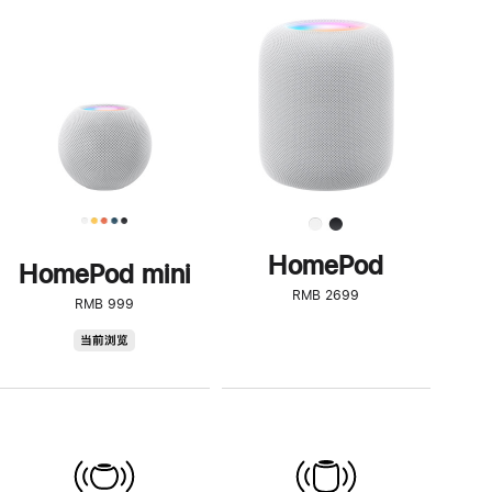
一
步
了
解
HomePod<
HomePod
HomePod mini
RMB 2699
RMB 999
HomePod
当前浏览
mini