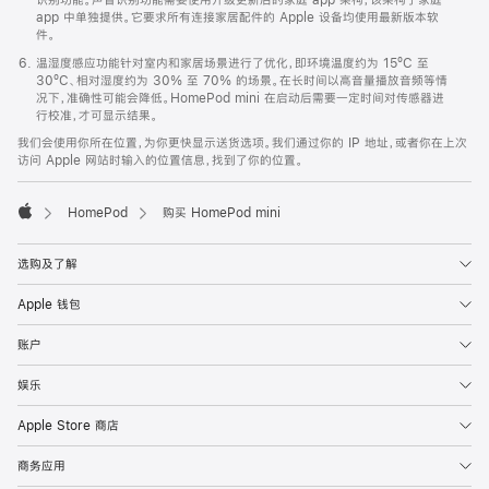
app 中单独提供。它要求所有连接家居配件的 Apple 设备均使用最新版本软
件。
温湿度感应功能针对室内和家居场景进行了优化，即环境温度约为 15ºC 至
30ºC、相对湿度约为 30% 至 70% 的场景。在长时间以高音量播放音频等情
况下，准确性可能会降低。HomePod mini 在启动后需要一定时间对传感器进
行校准，才可显示结果。
我们会使用你所在位置，为你更快显示送货选项。我们通过你的 IP 地址，或者你在上次
访问 Apple 网站时输入的位置信息，找到了你的位置。
HomePod
购买 HomePod mini
Apple
选购及了解
Apple 钱包
账户
娱乐
Apple Store 商店
商务应用