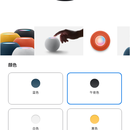
图库
图像
1
图库
图像
2
图库
图像
3
颜色
蓝色
午夜色
白色
黄色