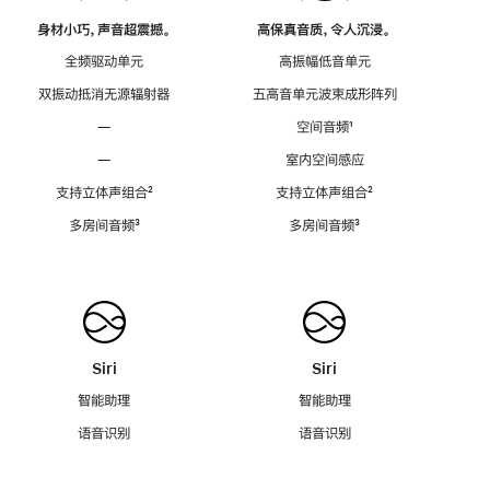
身材小巧，声音超震撼。
高保真音质，令人沉浸。
全频驱动单元
高振幅低音单元
双振动抵消无源辐射器
五高音单元波束成形阵列
—
空间音频
脚
¹
注
—
室内空间感应
支持立体声组合
脚
²
支持立体声组合
脚
²
注
注
多房间音频
脚
³
多房间音频
脚
³
注
注
Siri
Siri
智能助理
智能助理
语音识别
语音识别