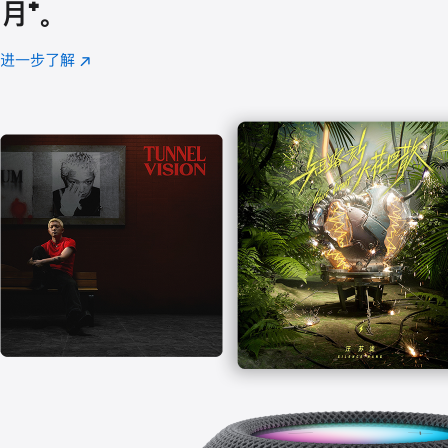
月
脚
⁺。
注
进一步了解
Apple
(在
Music
新
窗
口
中
打
开)