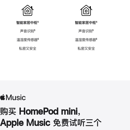
智能家居中枢
脚
⁴
智能家居中枢
脚
⁴
注
注
声音识别
脚
⁵
声音识别
脚
⁵
注
注
温湿度传感器
脚
⁶
温湿度传感器
脚
⁶
注
注
私密又安全
私密又安全
购买 HomePod mini，
Apple Music 免费试听三个