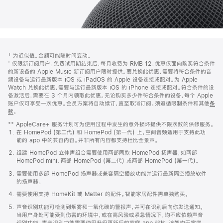
网
脚
‡ 为近似值。金额可能随时间变动。
注
页
⁺ 仅限新订阅用户。免费试用期结束后，每月收费为 RMB 12。优惠仅面向购买符合条件
页
的新设备的 Apple Music 新订阅用户限时提供。要兑换此优惠，需要将符合条件的音
频设备与运行最新版本 iOS 或 iPadOS 的 Apple 设备连接或配对。为 Apple
脚
Watch 兑换此优惠，需要与运行最新版本 iOS 的 iPhone 连接或配对。符合条件的设
备激活后，需要在 3 个月内领取此优惠。无论购买多少件符合条件的设备，每个 Apple
账户仅可享受一次优惠。会员方案将自动续订，直至取消订阅。须遵循限制条件和其他
条
款
。
(在
新
** AppleCare+ 服务计划可为使用过程中发生的意外损坏提供不限次数的保修服务。
窗
在 HomePod (第二代) 和 HomePod (第一代) 上，空间音频适用于支持此功
口
能的 app 中的兼容内容。并非所有内容都支持杜比全景声。
中
打
组建 HomePod 立体声组合需要使用两部同款 HomePod 扬声器，如两部
开)
HomePod mini、两部 HomePod (第二代) 或两部 HomePod (第一代)。
需要使用多部 HomePod 扬声器或兼容隔空播放功能并运行最新隔空播放软件
的扬声器。
需要使用支持 HomeKit 或 Matter 的配件。智能家居配件需单独购买。
声音识别功能可检测到烟雾和一氧化碳的警报声，并可在识别后向你发送通知。
当用户身处可能受到伤害的环境中，或在高风险或紧急情况下，均不应依赖声音
识别功能。声音识别功能需要使用升级更新后的家庭 app 架构，该架构于家庭