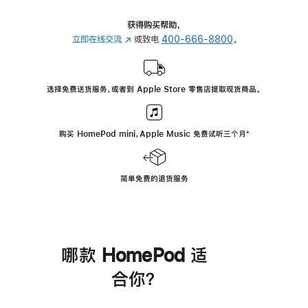
获得购买帮助，
立即在线交流
(在
或致电
400-666-8800
。
新
窗
口
选择免费送货服务，或者到 Apple Store 零售店提取现货商品。
中
打
开)
购买 HomePod mini，Apple Music 免费试听三个月
脚
⁺
注
简单免费的退货服务
哪款 HomePod 适
合你？
进