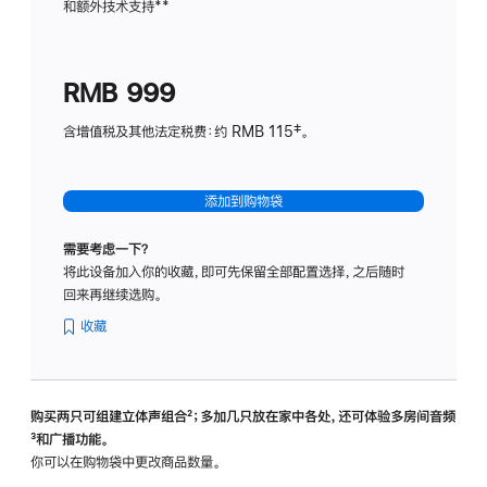
和额外技术支持
脚
**
计
注
划
(适
RMB 999
用
于
含增值税及其他法定税费：约 RMB 115‡。
HomeP
mini)
添加到购物袋
需要考虑一下？
将此设备加入你的收藏，即可先保留全部配置选择，之后随时
回来再继续选购。
收藏
购买两只可组建立体声组合
脚
²；多加几只放在家中各处，还可体验多‍房‍间音频
脚
³和广播功能。
注
注
你可以在购物袋中更改商品数量。