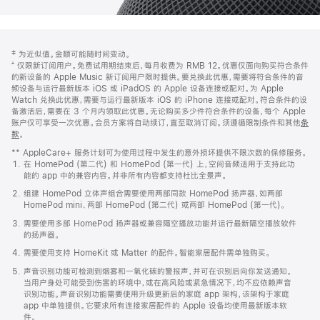
网
脚
‡ 为近似值。金额可能随时间变动。
注
页
⁺ 仅限新订阅用户。免费试用期结束后，每月收费为 RMB 12。优惠仅面向购买符合条件
页
的新设备的 Apple Music 新订阅用户限时提供。要兑换此优惠，需要将符合条件的音
频设备与运行最新版本 iOS 或 iPadOS 的 Apple 设备连接或配对。为 Apple
脚
Watch 兑换此优惠，需要与运行最新版本 iOS 的 iPhone 连接或配对。符合条件的设
备激活后，需要在 3 个月内领取此优惠。无论购买多少件符合条件的设备，每个 Apple
账户仅可享受一次优惠。会员方案将自动续订，直至取消订阅。须遵循限制条件和其他
条
款
。
(在
新
** AppleCare+ 服务计划可为使用过程中发生的意外损坏提供不限次数的保修服务。
窗
在 HomePod (第二代) 和 HomePod (第一代) 上，空间音频适用于支持此功
口
能的 app 中的兼容内容。并非所有内容都支持杜比全景声。
中
打
组建 HomePod 立体声组合需要使用两部同款 HomePod 扬声器，如两部
开)
HomePod mini、两部 HomePod (第二代) 或两部 HomePod (第一代)。
需要使用多部 HomePod 扬声器或兼容隔空播放功能并运行最新隔空播放软件
的扬声器。
需要使用支持 HomeKit 或 Matter 的配件。智能家居配件需单独购买。
声音识别功能可检测到烟雾和一氧化碳的警报声，并可在识别后向你发送通知。
当用户身处可能受到伤害的环境中，或在高风险或紧急情况下，均不应依赖声音
识别功能。声音识别功能需要使用升级更新后的家庭 app 架构，该架构于家庭
app 中单独提供。它要求所有连接家居配件的 Apple 设备均使用最新版本软
件。