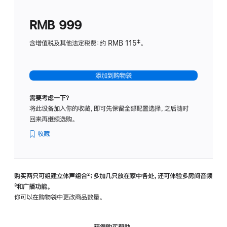
划
(适
RMB 999
用
于
含增值税及其他法定税费：约 RMB 115‡。
HomeP
mini)
添加到购物袋
需要考虑一下？
将此设备加入你的收藏，即可先保留全部配置选择，之后随时
回来再继续选购。
收藏
购买两只可组建立体声组合
脚
²；多加几只放在家中各处，还可体验多‍房‍间音频
脚
³和广播功能。
注
注
你可以在购物袋中更改商品数量。
获得购买帮助，