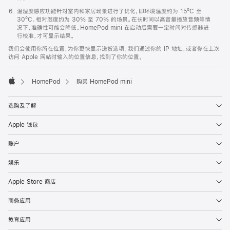
温湿度感应功能针对室内和家居场景进行了优化，即环境温度约为 15ºC 至
30ºC、相对湿度约为 30% 至 70% 的场景。在长时间以高音量播放音频等情
况下，准确性可能会降低。HomePod mini 在启动后需要一定时间对传感器进
行校准，才可显示结果。
我们会使用你所在位置，为你更快显示送货选项。我们通过你的 IP 地址，或者你在上次
访问 Apple 网站时输入的位置信息，找到了你的位置。
HomePod
购买 HomePod mini
Apple
选购及了解
Apple 钱包
账户
娱乐
Apple Store 商店
商务应用
教育应用