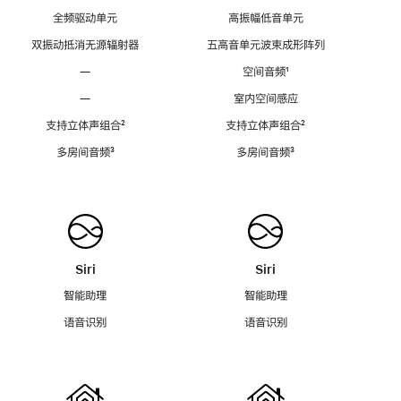
全频驱动单元
高振幅低音单元
双振动抵消无源辐射器
五高音单元波束成形阵列
—
空间音频
脚
¹
注
—
室内空间感应
支持立体声组合
脚
²
支持立体声组合
脚
²
注
注
多房间音频
脚
³
多房间音频
脚
³
注
注
Siri
Siri
智能助理
智能助理
语音识别
语音识别