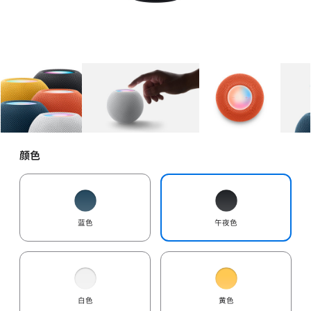
图库
图像
1
图库
图像
2
图库
图像
3
颜色
蓝色
午夜色
白色
黄色