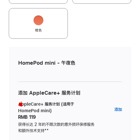
橙色
HomePod mini - 午夜色
添加 AppleCare+ 服务计划
AppleCare+ 服务计划 (适用于
AppleC
添加
HomePod mini)
服
RMB 119
务
获得长达 2 年的不限次数的意外损坏保修服务
和额外技术支持
脚
**
计
注