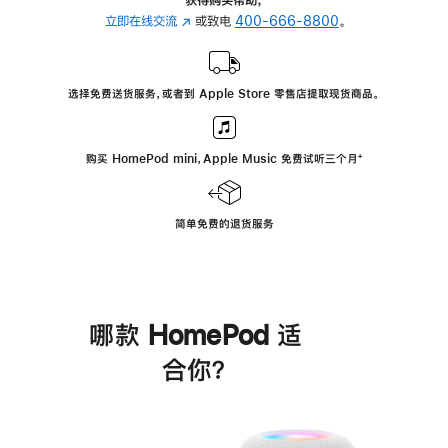
立即在线交流
(在
或致电
400-666-8800
。
新
窗
口
选择免费送货服务，或者到 Apple Store 零售店提取现货商品。
中
打
开)
购买 HomePod mini，Apple Music 免费试听三个月
脚
⁺
注
简单免费的退货服务
哪款 HomePod 适
合你？
进
一
步