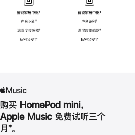
智能家居中枢
脚
⁴
智能家居中枢
脚
⁴
注
注
声音识别
脚
⁵
声音识别
脚
⁵
注
注
温湿度传感器
脚
⁶
温湿度传感器
脚
⁶
注
注
私密又安全
私密又安全
购买 HomePod mini，
Apple Music 免费试听三个
月
脚
⁺。