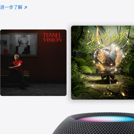
注
进一步了解
Apple
(在
Music
新
窗
口
中
打
开)