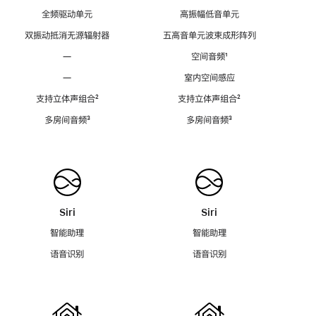
全频驱动单元
高振幅低音单元
双振动抵消无源辐射器
五高音单元波束成形阵列
—
空间音频
脚
¹
注
—
室内空间感应
支持立体声组合
脚
²
支持立体声组合
脚
²
注
注
多房间音频
脚
³
多房间音频
脚
³
注
注
Siri
Siri
智能助理
智能助理
语音识别
语音识别