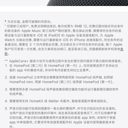
网
脚
‡ 为近似值。金额可能随时间变动。
注
页
⁺ 仅限新订阅用户。免费试用期结束后，每月收费为 RMB 12。优惠仅面向购买符合条件
页
的新设备的 Apple Music 新订阅用户限时提供。要兑换此优惠，需要将符合条件的音
频设备与运行最新版本 iOS 或 iPadOS 的 Apple 设备连接或配对。为 Apple
脚
Watch 兑换此优惠，需要与运行最新版本 iOS 的 iPhone 连接或配对。符合条件的设
备激活后，需要在 3 个月内领取此优惠。无论购买多少件符合条件的设备，每个 Apple
账户仅可享受一次优惠。会员方案将自动续订，直至取消订阅。须遵循限制条件和其他
条
款
。
(在
新
** AppleCare+ 服务计划可为使用过程中发生的意外损坏提供不限次数的保修服务。
窗
在 HomePod (第二代) 和 HomePod (第一代) 上，空间音频适用于支持此功
口
能的 app 中的兼容内容。并非所有内容都支持杜比全景声。
中
打
组建 HomePod 立体声组合需要使用两部同款 HomePod 扬声器，如两部
开)
HomePod mini、两部 HomePod (第二代) 或两部 HomePod (第一代)。
需要使用多部 HomePod 扬声器或兼容隔空播放功能并运行最新隔空播放软件
的扬声器。
需要使用支持 HomeKit 或 Matter 的配件。智能家居配件需单独购买。
声音识别功能可检测到烟雾和一氧化碳的警报声，并可在识别后向你发送通知。
当用户身处可能受到伤害的环境中，或在高风险或紧急情况下，均不应依赖声音
识别功能。声音识别功能需要使用升级更新后的家庭 app 架构，该架构于家庭
app 中单独提供。它要求所有连接家居配件的 Apple 设备均使用最新版本软
件。