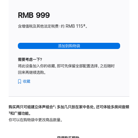
划
(适
RMB 999
用
于
含增值税及其他法定税费：约 RMB 115‡。
HomeP
mini)
添加到购物袋
需要考虑一下？
将此设备加入你的收藏，即可先保留全部配置选择，之后随时
回来再继续选购。
收藏
购买两只可组建立体声组合
脚
²；多加几只放在家中各处，还可体验多‍房‍间音频
脚
³和广播功能。
注
注
你可以在购物袋中更改商品数量。
获得购买帮助，