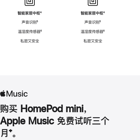
智能家居中枢
脚
⁴
智能家居中枢
脚
⁴
注
注
声音识别
脚
⁵
声音识别
脚
⁵
注
注
温湿度传感器
脚
⁶
温湿度传感器
脚
⁶
注
注
私密又安全
私密又安全
购买 HomePod mini，
Apple Music 免费试听三个
月
脚
⁺。