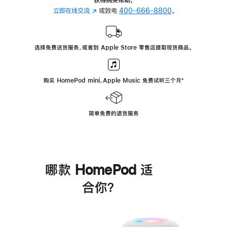
立即在线交流
(在
或致电
400-666-8800
。
新
窗
口
选择免费送货服务，或者到 Apple Store 零售店提取现货商品。
中
打
开)
购买 HomePod mini，Apple Music 免费试听三个月
脚
⁺
注
简单免费的退货服务
哪款 HomePod 适
合你？
进
一
步