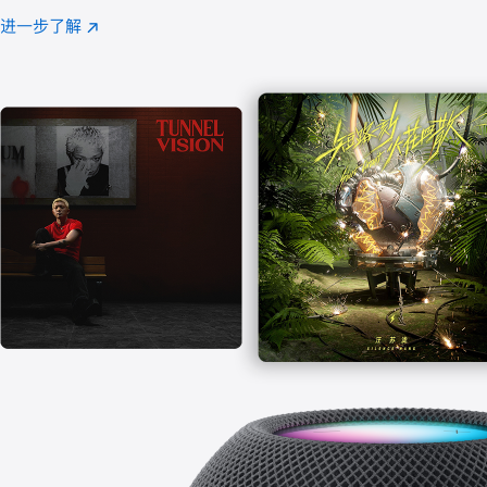
注
进一步了解
Apple
(在
Music
新
窗
口
中
打
开)