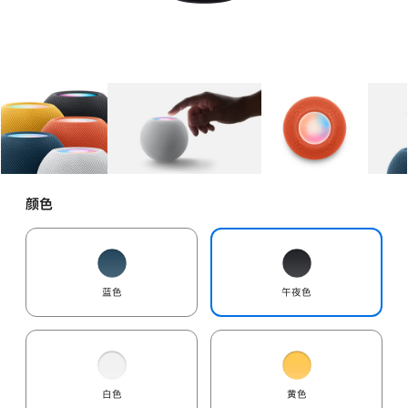
图库
图像
1
图库
图像
2
图库
图像
3
颜色
蓝色
午夜色
白色
黄色