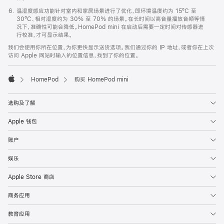
温湿度感应功能针对室内和家居场景进行了优化，即环境温度约为 15ºC 至
30ºC、相对湿度约为 30% 至 70% 的场景。在长时间以高音量播放音频等情
况下，准确性可能会降低。HomePod mini 在启动后需要一定时间对传感器进
行校准，才可显示结果。
我们会使用你所在位置，为你更快显示送货选项。我们通过你的 IP 地址，或者你在上次
访问 Apple 网站时输入的位置信息，找到了你的位置。
HomePod
购买 HomePod mini
Apple
选购及了解
Apple 钱包
账户
娱乐
Apple Store 商店
商务应用
教育应用