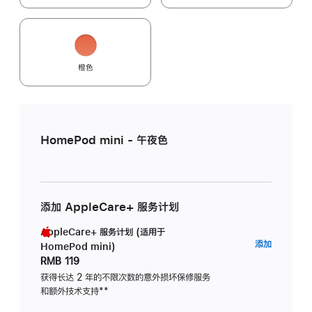
橙色
HomePod mini - 午夜色
添加 AppleCare+ 服务计划
AppleCare+ 服务计划 (适用于
AppleC
添加
HomePod mini)
服
RMB 119
务
获得长达 2 年的不限次数的意外损坏保修服务
和额外技术支持
脚
**
计
注