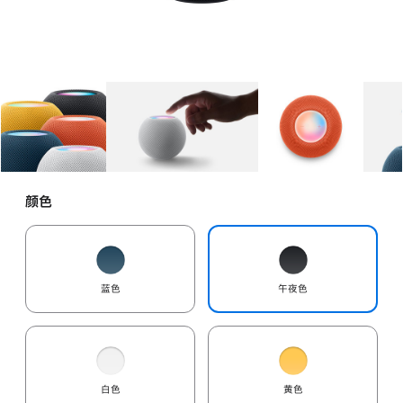
图库
图像
1
图库
图像
2
图库
图像
3
颜色
蓝色
午夜色
白色
黄色