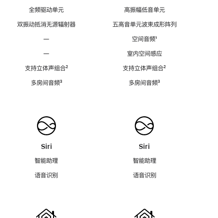
全频驱动单元
高振幅低音单元
双振动抵消无源辐射器
五高音单元波束成形阵列
—
空间音频
脚
¹
注
—
室内空间感应
支持立体声组合
脚
²
支持立体声组合
脚
²
注
注
多房间音频
脚
³
多房间音频
脚
³
注
注
Siri
Siri
智能助理
智能助理
语音识别
语音识别