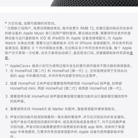
网
脚
‡ 为近似值。金额可能随时间变动。
注
页
⁺ 仅限新订阅用户。免费试用期结束后，每月收费为 RMB 12。优惠仅面向购买符合条件
页
的新设备的 Apple Music 新订阅用户限时提供。要兑换此优惠，需要将符合条件的音
频设备与运行最新版本 iOS 或 iPadOS 的 Apple 设备连接或配对。为 Apple
脚
Watch 兑换此优惠，需要与运行最新版本 iOS 的 iPhone 连接或配对。符合条件的设
备激活后，需要在 3 个月内领取此优惠。无论购买多少件符合条件的设备，每个 Apple
账户仅可享受一次优惠。会员方案将自动续订，直至取消订阅。须遵循限制条件和其他
条
款
。
(在
新
** AppleCare+ 服务计划可为使用过程中发生的意外损坏提供不限次数的保修服务。
窗
在 HomePod (第二代) 和 HomePod (第一代) 上，空间音频适用于支持此功
口
能的 app 中的兼容内容。并非所有内容都支持杜比全景声。
中
打
组建 HomePod 立体声组合需要使用两部同款 HomePod 扬声器，如两部
开)
HomePod mini、两部 HomePod (第二代) 或两部 HomePod (第一代)。
需要使用多部 HomePod 扬声器或兼容隔空播放功能并运行最新隔空播放软件
的扬声器。
需要使用支持 HomeKit 或 Matter 的配件。智能家居配件需单独购买。
声音识别功能可检测到烟雾和一氧化碳的警报声，并可在识别后向你发送通知。
当用户身处可能受到伤害的环境中，或在高风险或紧急情况下，均不应依赖声音
识别功能。声音识别功能需要使用升级更新后的家庭 app 架构，该架构于家庭
app 中单独提供。它要求所有连接家居配件的 Apple 设备均使用最新版本软
件。