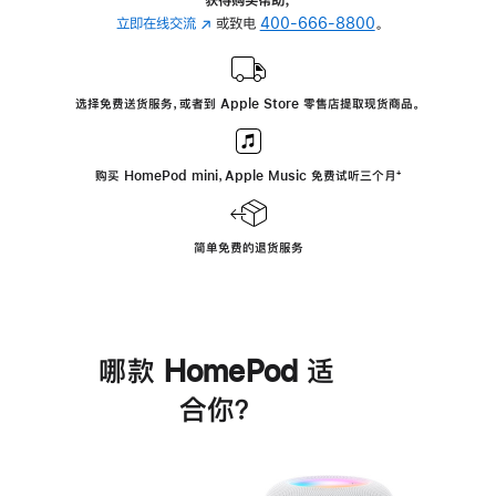
立即在线交流
(在
或致电
400-666-8800
。
新
窗
口
选择免费送货服务，或者到 Apple Store 零售店提取现货商品。
中
打
开)
购买 HomePod mini，Apple Music 免费试听三个月
脚
⁺
注
简单免费的退货服务
哪款 HomePod 适
合你？
进
一
步