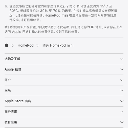
温湿度感应功能针对室内和家居场景进行了优化，即环境温度约为 15ºC 至
30ºC、相对湿度约为 30% 至 70% 的场景。在长时间以高音量播放音频等情
况下，准确性可能会降低。HomePod mini 在启动后需要一定时间对传感器进
行校准，才可显示结果。
我们会使用你所在位置，为你更快显示送货选项。我们通过你的 IP 地址，或者你在上次
访问 Apple 网站时输入的位置信息，找到了你的位置。
HomePod
购买 HomePod mini
Apple
选购及了解
Apple 钱包
账户
娱乐
Apple Store 商店
商务应用
教育应用