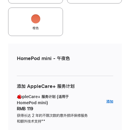
橙色
HomePod mini - 午夜色
添加 AppleCare+ 服务计划
AppleCare+ 服务计划 (适用于
AppleC
添加
HomePod mini)
服
RMB 119
务
获得长达 2 年的不限次数的意外损坏保修服务
和额外技术支持
脚
**
计
注