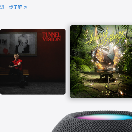
注
进一步了解
Apple
(在
Music
新
窗
口
中
打
开)