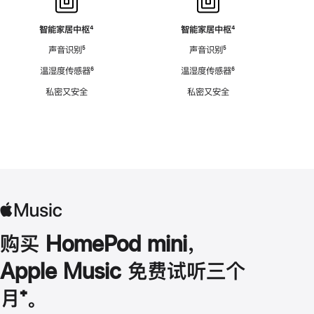
智能家居中枢
脚
⁴
智能家居中枢
脚
⁴
注
注
声音识别
脚
⁵
声音识别
脚
⁵
注
注
温湿度传感器
脚
⁶
温湿度传感器
脚
⁶
注
注
私密又安全
私密又安全
购买 HomePod mini，
Apple Music 免费试听三个
月
脚
⁺。