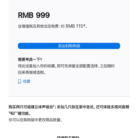
划
(适
RMB 999
用
于
含增值税及其他法定税费：约 RMB 115‡。
HomeP
mini)
添加到购物袋
需要考虑一下？
将此设备加入你的收藏，即可先保留全部配置选择，之后随时
回来再继续选购。
收藏
购买两只可组建立体声组合
脚
²；多加几只放在家中各处，还可体验多‍房‍间音频
脚
³和广播功能。
注
注
你可以在购物袋中更改商品数量。
获得购买帮助，