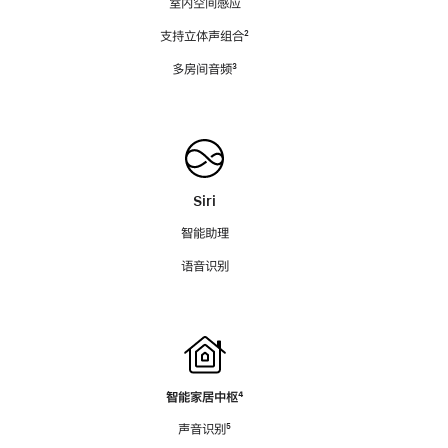
室内空间感应
支持立体声组合
脚
²
注
多房间音频
脚
³
注
Siri
智能助理
语音识别
智能家居中枢
脚
⁴
注
声音识别
脚
⁵