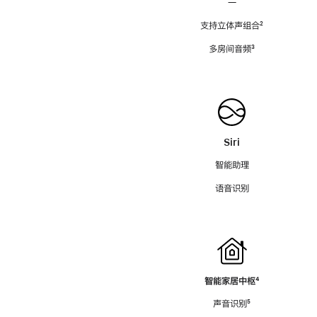
—
支持立体声组合
脚
²
注
多房间音频
脚
³
注
Siri
智能助理
语音识别
智能家居中枢
脚
⁴
注
声音识别
脚
⁵