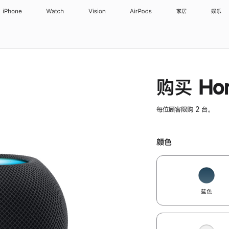
iPhone
Watch
Vision
AirPods
家居
娱乐
购买 Hom
每位顾客限购 2 台。
颜色
蓝色