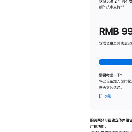
获得长达 2 年的不
额外技术支持
脚
**
注
RMB 9
含增值税及其他法定税费
需要考虑一下？
将此设备加入你的收
来再继续选购。
收藏
购买两只可组建立体声组
广播功能。