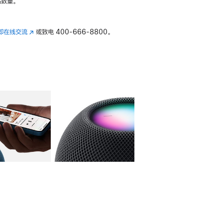
数量。
即在线交流
(在
或致电
400-666-8800。
新
窗
口
中
打
开)
库
图像
4
图库
图像
5