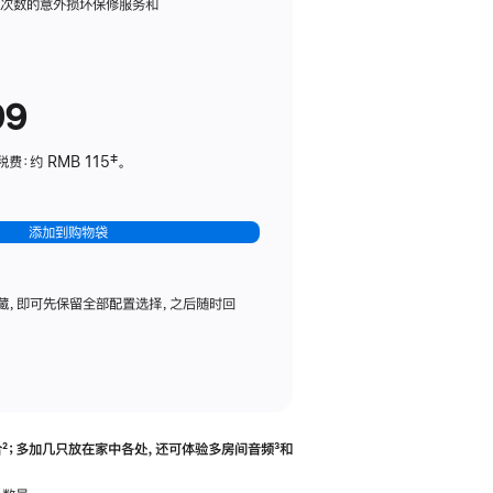
务
限次数的意外损坏保修服务和
计
划
(适
99
用
于
：约 RMB 115‡。
HomePod
mini)
添加到购物袋
藏，即可先保留全部配置选择，之后随时回
合
脚
²；多加几只放在家中各处，还可体验多‍房‍间音频
脚
³和
注
注