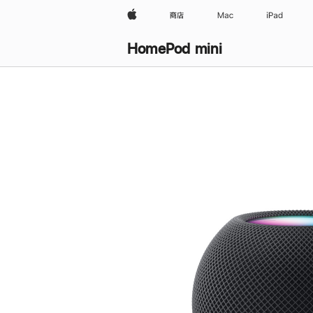
Apple
商店
Mac
iPad
HomePod mini
购
买
HomePod mini