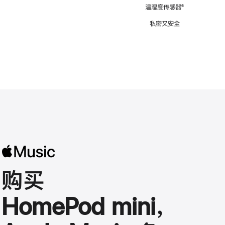
注
温湿度传感器
脚
⁶
注
私密又安全
购买
HomePod mini，