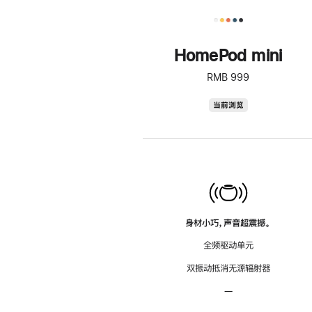
HomePod mini
RMB 999
HomePod
当前浏览
mini
身材小巧，声音超震撼。
全频驱动单元
双振动抵消无源辐射器
—