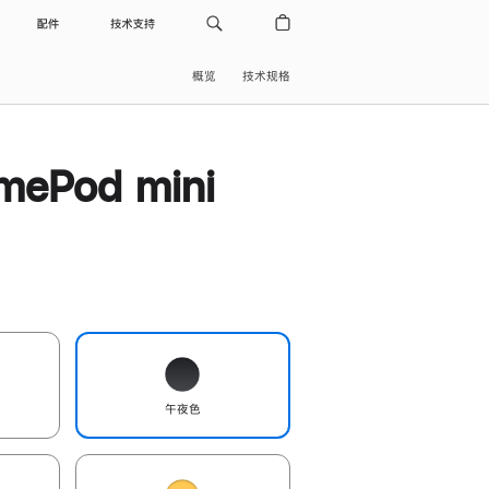
配件
技术支持
概览
技术规格
ePod mini
午夜色