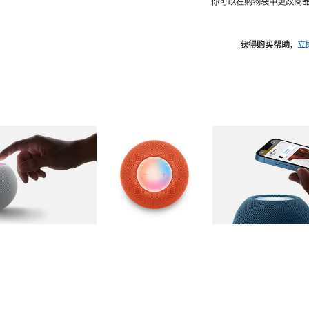
你可以在购物袋中更改商品
获得购买帮助，
立
图库
图像
2
图库
图像
3
图