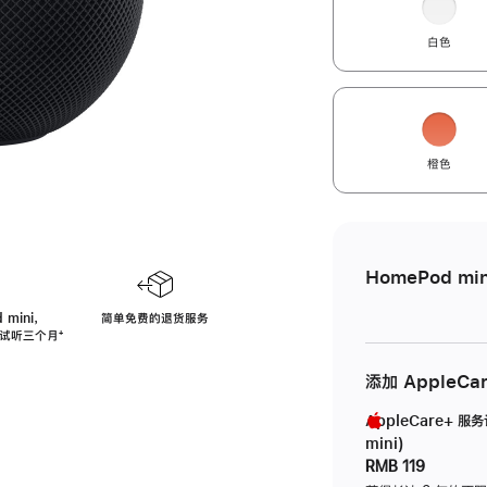
白色
橙色
HomePod min
 mini，
简单免费的退货服务
免费试听三个月
脚
⁺
注
添加 AppleCa
AppleCare+ 服
mini)
RMB 119