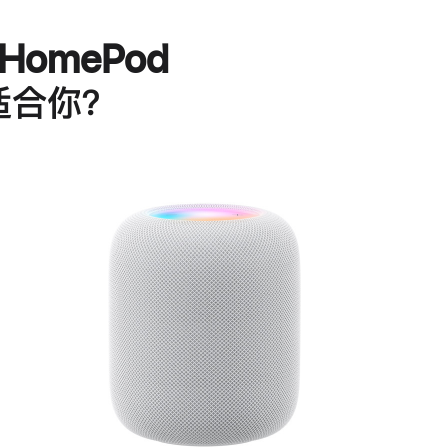
HomePod
适合你？
进
一
步
了
解
HomePod<