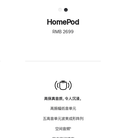
HomePod
RMB 2699
高保真音质，令人沉浸。
高振幅低音单元
五高音单元波束成形阵列
空间音频
脚
¹
注