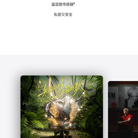
注
温湿度传感器
脚
⁶
注
私密又安全