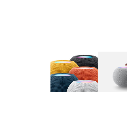
图库
图像
1