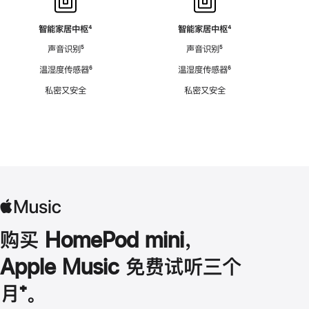
智能家居中枢
脚
⁴
智能家居中枢
脚
⁴
注
注
声音识别
脚
⁵
声音识别
脚
⁵
注
注
温湿度传感器
脚
⁶
温湿度传感器
脚
⁶
注
注
私密又安全
私密又安全
购买 HomePod mini，
Apple Music 免费试听三个
月
脚
⁺。