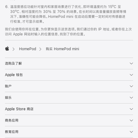
温湿度感应功能针对室内和家居场景进行了优化，即环境温度约为 15ºC 至
30ºC、相对湿度约为 30% 至 70% 的场景。在长时间以高音量播放音频等情
况下，准确性可能会降低。HomePod mini 在启动后需要一定时间对传感器进
行校准，才可显示结果。
我们会使用你所在位置，为你更快显示送货选项。我们通过你的 IP 地址，或者你在上次
访问 Apple 网站时输入的位置信息，找到了你的位置。
HomePod
购买 HomePod mini
Apple
选购及了解
Apple 钱包
账户
娱乐
Apple Store 商店
商务应用
教育应用