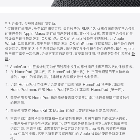
网
脚
‡ 为近似值。金额可能随时间变动。
注
页
⁺ 仅限新订阅用户。免费试用期结束后，每月收费为 RMB 12。优惠仅面向购买符合条件
页
的新设备的 Apple Music 新订阅用户限时提供。要兑换此优惠，需要将符合条件的音
频设备与运行最新版本 iOS 或 iPadOS 的 Apple 设备连接或配对。为 Apple
脚
Watch 兑换此优惠，需要与运行最新版本 iOS 的 iPhone 连接或配对。符合条件的设
备激活后，需要在 3 个月内领取此优惠。无论购买多少件符合条件的设备，每个 Apple
账户仅可享受一次优惠。会员方案将自动续订，直至取消订阅。须遵循限制条件和其他
条
款
。
(在
新
** AppleCare+ 服务计划可为使用过程中发生的意外损坏提供不限次数的保修服务。
窗
在 HomePod (第二代) 和 HomePod (第一代) 上，空间音频适用于支持此功
口
能的 app 中的兼容内容。并非所有内容都支持杜比全景声。
中
打
组建 HomePod 立体声组合需要使用两部同款 HomePod 扬声器，如两部
开)
HomePod mini、两部 HomePod (第二代) 或两部 HomePod (第一代)。
需要使用多部 HomePod 扬声器或兼容隔空播放功能并运行最新隔空播放软件
的扬声器。
需要使用支持 HomeKit 或 Matter 的配件。智能家居配件需单独购买。
声音识别功能可检测到烟雾和一氧化碳的警报声，并可在识别后向你发送通知。
当用户身处可能受到伤害的环境中，或在高风险或紧急情况下，均不应依赖声音
识别功能。声音识别功能需要使用升级更新后的家庭 app 架构，该架构于家庭
app 中单独提供。它要求所有连接家居配件的 Apple 设备均使用最新版本软
件。