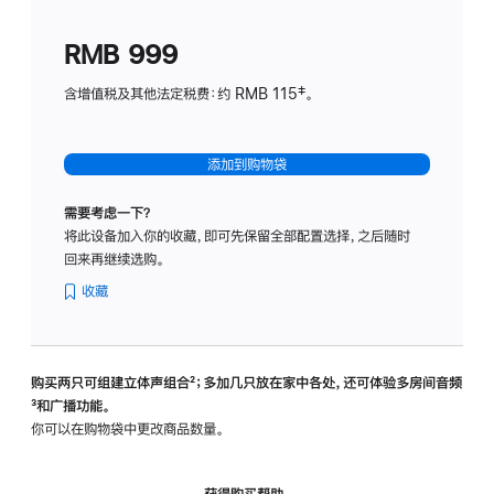
划
(适
RMB 999
用
于
含增值税及其他法定税费：约 RMB 115‡。
HomeP
mini)
添加到购物袋
需要考虑一下？
将此设备加入你的收藏，即可先保留全部配置选择，之后随时
回来再继续选购。
收藏
购买两只可组建立体声组合
脚
²；多加几只放在家中各处，还可体验多‍房‍间音频
脚
³和广播功能。
注
注
你可以在购物袋中更改商品数量。
获得购买帮助，