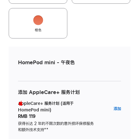
橙色
HomePod mini - 午夜色
添加 AppleCare+ 服务计划
AppleCare+ 服务计划 (适用于
AppleC
添加
HomePod mini)
服
RMB 119
务
获得长达 2 年的不限次数的意外损坏保修服务
和额外技术支持
脚
**
计
注