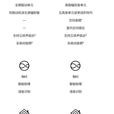
全频驱动单元
高振幅低音单元
双振动抵消无源辐射器
五高音单元波束成形阵列
—
空间音频
脚
¹
注
—
室内空间感应
支持立体声组合
脚
²
支持立体声组合
脚
²
注
注
多房间音频
脚
³
多房间音频
脚
³
注
注
Siri
Siri
智能助理
智能助理
语音识别
语音识别