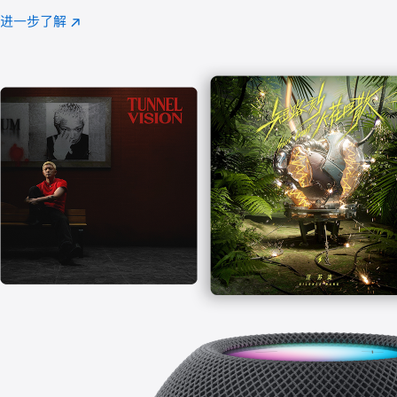
注
进一步了解
Apple
(在
Music
新
窗
口
中
打
开)