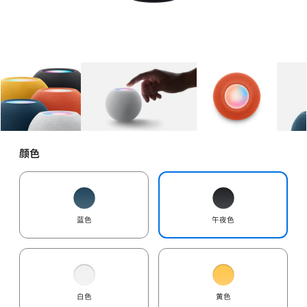
图库
图像
1
图库
图像
2
图库
图像
3
颜色
蓝色
午夜色
白色
黄色