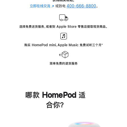
立即在线交流
(在
或致电
400-666-8800
。
新
窗
口
选择免费送货服务，或者到 Apple Store 零售店提取现货商品。
中
打
开)
购买 HomePod mini，Apple Music 免费试听三个月
脚
⁺
注
简单免费的退货服务
哪款 HomePod 适
合你？
进
一
步