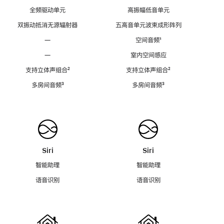
全频驱动单元
高振幅低音单元
双振动抵消无源辐射器
五高音单元波束成形阵列
—
空间音频
脚
¹
注
—
室内空间感应
支持立体声组合
脚
²
支持立体声组合
脚
²
注
注
多房间音频
脚
³
多房间音频
脚
³
注
注
Siri
Siri
智能助理
智能助理
语音识别
语音识别