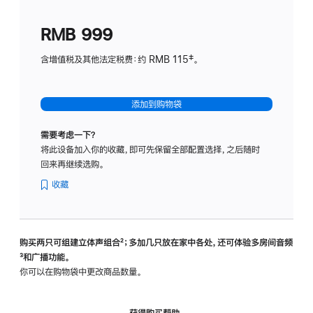
划
(适
RMB 999
用
于
含增值税及其他法定税费：约 RMB 115‡。
HomeP
mini)
添加到购物袋
需要考虑一下？
将此设备加入你的收藏，即可先保留全部配置选择，之后随时
回来再继续选购。
收藏
购买两只可组建立体声组合
脚
²；多加几只放在家中各处，还可体验多‍房‍间音频
脚
³和广播功能。
注
注
你可以在购物袋中更改商品数量。
获得购买帮助，