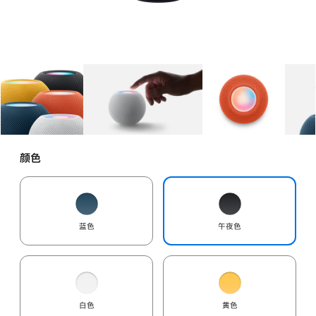
图库
图像
1
图库
图像
2
图库
图像
3
颜色
蓝色
午夜色
白色
黄色