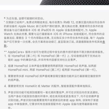
网
脚
‡ 为近似值。金额可能随时间变动。
注
页
⁺ 仅限新订阅用户。免费试用期结束后，每月收费为 RMB 12。优惠仅面向购买符合条件
页
的新设备的 Apple Music 新订阅用户限时提供。要兑换此优惠，需要将符合条件的音
频设备与运行最新版本 iOS 或 iPadOS 的 Apple 设备连接或配对。为 Apple
脚
Watch 兑换此优惠，需要与运行最新版本 iOS 的 iPhone 连接或配对。符合条件的设
备激活后，需要在 3 个月内领取此优惠。无论购买多少件符合条件的设备，每个 Apple
账户仅可享受一次优惠。会员方案将自动续订，直至取消订阅。须遵循限制条件和其他
条
款
。
(在
新
** AppleCare+ 服务计划可为使用过程中发生的意外损坏提供不限次数的保修服务。
窗
在 HomePod (第二代) 和 HomePod (第一代) 上，空间音频适用于支持此功
口
能的 app 中的兼容内容。并非所有内容都支持杜比全景声。
中
打
组建 HomePod 立体声组合需要使用两部同款 HomePod 扬声器，如两部
开)
HomePod mini、两部 HomePod (第二代) 或两部 HomePod (第一代)。
需要使用多部 HomePod 扬声器或兼容隔空播放功能并运行最新隔空播放软件
的扬声器。
需要使用支持 HomeKit 或 Matter 的配件。智能家居配件需单独购买。
声音识别功能可检测到烟雾和一氧化碳的警报声，并可在识别后向你发送通知。
当用户身处可能受到伤害的环境中，或在高风险或紧急情况下，均不应依赖声音
识别功能。声音识别功能需要使用升级更新后的家庭 app 架构，该架构于家庭
app 中单独提供。它要求所有连接家居配件的 Apple 设备均使用最新版本软
件。