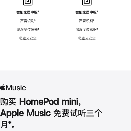
智能家居中枢
脚
⁴
智能家居中枢
脚
⁴
注
注
声音识别
脚
⁵
声音识别
脚
⁵
注
注
温湿度传感器
脚
⁶
温湿度传感器
脚
⁶
注
注
私密又安全
私密又安全
购买 HomePod mini，
Apple Music 免费试听三个
月
脚
⁺。