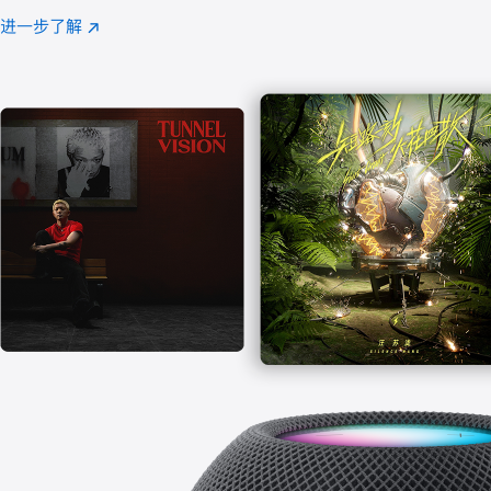
注
进一步了解
Apple
(在
Music
新
窗
口
中
打
开)