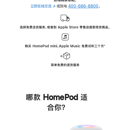
立即在线交流
(在
或致电
400-666-8800
。
新
窗
口
选择免费送货服务，或者到 Apple Store 零售店提取现货商品。
中
打
开)
购买 HomePod mini，Apple Music 免费试听三个月
脚
⁺
注
简单免费的退货服务
哪款 HomePod 适
合你？
进
一
步