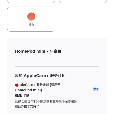
橙色
HomePod mini - 午夜色
添加 AppleCare+ 服务计划
AppleCare+ 服务计划 (适用于
AppleC
添加
HomePod mini)
服
RMB 119
务
获得长达 2 年的不限次数的意外损坏保修服务
和额外技术支持
脚
**
计
注