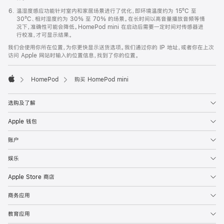
温湿度感应功能针对室内和家居场景进行了优化，即环境温度约为 15ºC 至
30ºC、相对湿度约为 30% 至 70% 的场景。在长时间以高音量播放音频等情
况下，准确性可能会降低。HomePod mini 在启动后需要一定时间对传感器进
行校准，才可显示结果。
我们会使用你所在位置，为你更快显示送货选项。我们通过你的 IP 地址，或者你在上次
访问 Apple 网站时输入的位置信息，找到了你的位置。
HomePod
购买 HomePod mini
Apple
选购及了解
Apple 钱包
账户
娱乐
Apple Store 商店
商务应用
教育应用