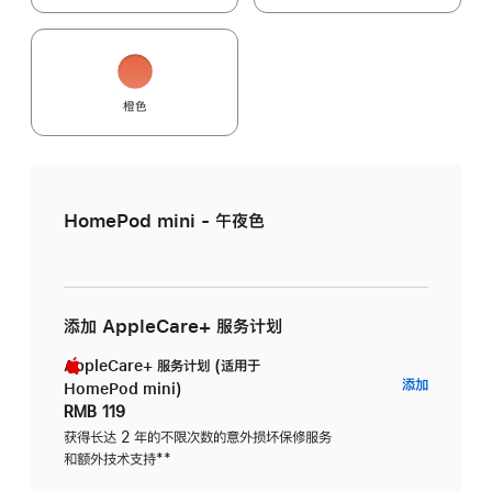
橙色
HomePod mini - 午夜色
添加 AppleCare+ 服务计划
AppleCare+ 服务计划 (适用于
AppleC
添加
HomePod mini)
服
RMB 119
务
获得长达 2 年的不限次数的意外损坏保修服务
和额外技术支持
脚
**
计
注