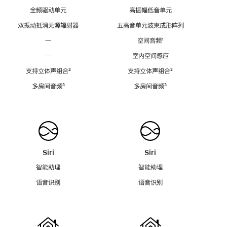
全频驱动单元
高振幅低音单元
双振动抵消无源辐射器
五高音单元波束成形阵列
—
空间音频
脚
¹
注
—
室内空间感应
支持立体声组合
脚
²
支持立体声组合
脚
²
注
注
多房间音频
脚
³
多房间音频
脚
³
注
注
Siri
Siri
智能助理
智能助理
语音识别
语音识别