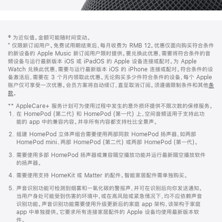
网
脚
‡ 为近似值。金额可能随时间变动。
注
页
⁺ 仅限新订阅用户。免费试用期结束后，每月收费为 RMB 12。优惠仅面向购买符合条件
页
的新设备的 Apple Music 新订阅用户限时提供。要兑换此优惠，需要将符合条件的音
频设备与运行最新版本 iOS 或 iPadOS 的 Apple 设备连接或配对。为 Apple
脚
Watch 兑换此优惠，需要与运行最新版本 iOS 的 iPhone 连接或配对。符合条件的设
备激活后，需要在 3 个月内领取此优惠。无论购买多少件符合条件的设备，每个 Apple
账户仅可享受一次优惠。会员方案将自动续订，直至取消订阅。须遵循限制条件和其他
条
款
。
(在
新
** AppleCare+ 服务计划可为使用过程中发生的意外损坏提供不限次数的保修服务。
窗
在 HomePod (第二代) 和 HomePod (第一代) 上，空间音频适用于支持此功
口
能的 app 中的兼容内容。并非所有内容都支持杜比全景声。
中
打
组建 HomePod 立体声组合需要使用两部同款 HomePod 扬声器，如两部
开)
HomePod mini、两部 HomePod (第二代) 或两部 HomePod (第一代)。
需要使用多部 HomePod 扬声器或兼容隔空播放功能并运行最新隔空播放软件
的扬声器。
需要使用支持 HomeKit 或 Matter 的配件。智能家居配件需单独购买。
声音识别功能可检测到烟雾和一氧化碳的警报声，并可在识别后向你发送通知。
当用户身处可能受到伤害的环境中，或在高风险或紧急情况下，均不应依赖声音
识别功能。声音识别功能需要使用升级更新后的家庭 app 架构，该架构于家庭
app 中单独提供。它要求所有连接家居配件的 Apple 设备均使用最新版本软
件。