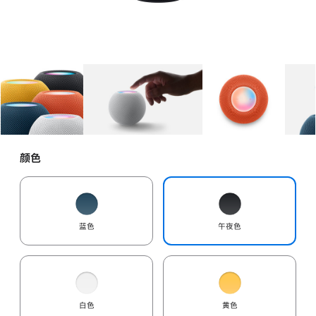
图库
图像
1
图库
图像
2
图库
图像
3
颜色
蓝色
午夜色
白色
黄色