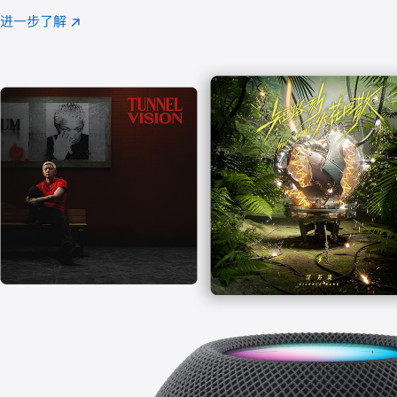
注
进一步了解
Apple
(在
Music
新
窗
口
中
打
开)