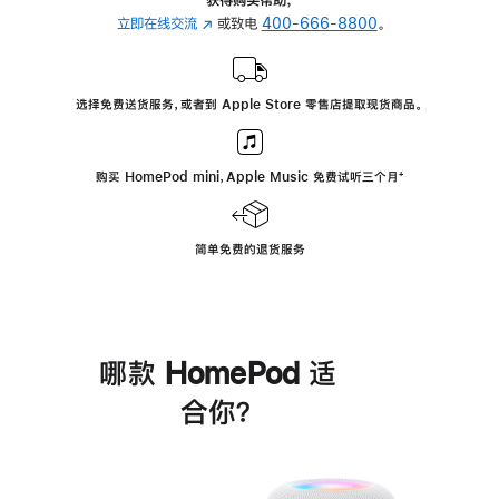
立即在线交流
(在
或致电
400-666-8800
。
新
窗
口
选择免费送货服务，或者到 Apple Store 零售店提取现货商品。
中
打
开)
购买 HomePod mini，Apple Music 免费试听三个月
脚
⁺
注
简单免费的退货服务
哪款 HomePod 适
合你？
进
一
步