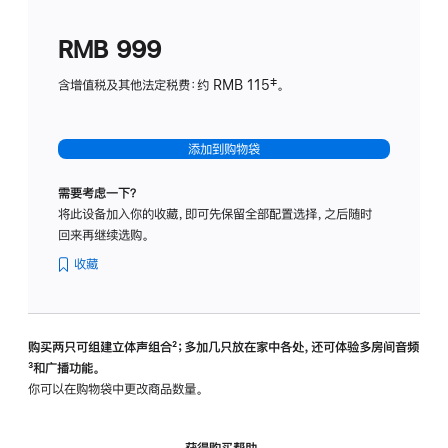
划
(适
RMB 999
用
于
含增值税及其他法定税费：约 RMB 115‡。
HomeP
mini)
添加到购物袋
需要考虑一下？
将此设备加入你的收藏，即可先保留全部配置选择，之后随时
回来再继续选购。
收藏
购买两只可组建立体声组合
脚
²；多加几只放在家中各处，还可体验多‍房‍间音频
脚
³和广播功能。
注
注
你可以在购物袋中更改商品数量。
获得购买帮助，