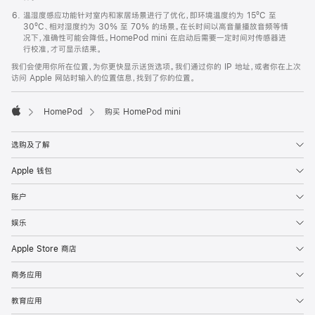
温湿度感应功能针对室内和家居场景进行了优化，即环境温度约为 15ºC 至
30ºC、相对湿度约为 30% 至 70% 的场景。在长时间以高音量播放音频等情
况下，准确性可能会降低。HomePod mini 在启动后需要一定时间对传感器进
行校准，才可显示结果。
我们会使用你所在位置，为你更快显示送货选项。我们通过你的 IP 地址，或者你在上次
访问 Apple 网站时输入的位置信息，找到了你的位置。
HomePod
购买 HomePod mini
Apple
选购及了解
Apple 钱包
账户
娱乐
Apple Store 商店
商务应用
教育应用