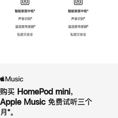
智能家居中枢
脚
⁴
智能家居中枢
脚
⁴
注
注
声音识别
脚
⁵
声音识别
脚
⁵
注
注
温湿度传感器
脚
⁶
温湿度传感器
脚
⁶
注
注
私密又安全
私密又安全
购买 HomePod mini，
Apple Music 免费试听三个
月
脚
⁺。