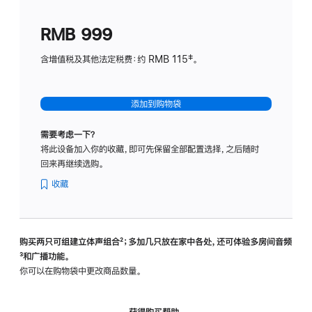
划
(适
RMB 999
用
于
含增值税及其他法定税费：约 RMB 115‡。
HomeP
mini)
添加到购物袋
需要考虑一下？
将此设备加入你的收藏，即可先保留全部配置选择，之后随时
回来再继续选购。
收藏
购买两只可组建立体声组合
脚
²；多加几只放在家中各处，还可体验多‍房‍间音频
脚
³和广播功能。
注
注
你可以在购物袋中更改商品数量。
获得购买帮助，