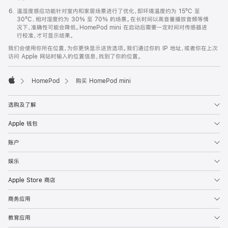
温湿度感应功能针对室内和家居场景进行了优化，即环境温度约为 15ºC 至
30ºC、相对湿度约为 30% 至 70% 的场景。在长时间以高音量播放音频等情
况下，准确性可能会降低。HomePod mini 在启动后需要一定时间对传感器进
行校准，才可显示结果。
我们会使用你所在位置，为你更快显示送货选项。我们通过你的 IP 地址，或者你在上次
访问 Apple 网站时输入的位置信息，找到了你的位置。
HomePod
购买 HomePod mini
Apple
选购及了解
Apple 钱包
账户
娱乐
Apple Store 商店
商务应用
教育应用