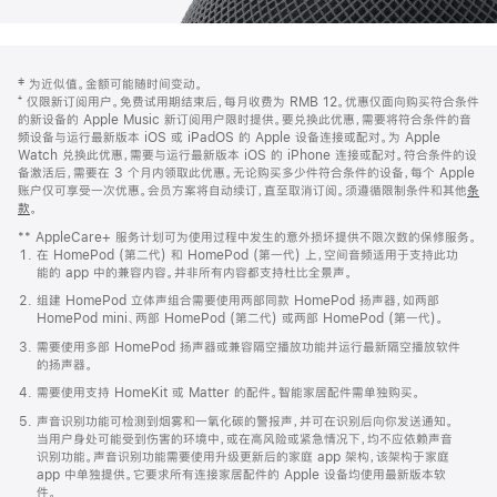
网
脚
‡ 为近似值。金额可能随时间变动。
注
页
⁺ 仅限新订阅用户。免费试用期结束后，每月收费为 RMB 12。优惠仅面向购买符合条件
页
的新设备的 Apple Music 新订阅用户限时提供。要兑换此优惠，需要将符合条件的音
频设备与运行最新版本 iOS 或 iPadOS 的 Apple 设备连接或配对。为 Apple
脚
Watch 兑换此优惠，需要与运行最新版本 iOS 的 iPhone 连接或配对。符合条件的设
备激活后，需要在 3 个月内领取此优惠。无论购买多少件符合条件的设备，每个 Apple
账户仅可享受一次优惠。会员方案将自动续订，直至取消订阅。须遵循限制条件和其他
条
款
。
(在
新
** AppleCare+ 服务计划可为使用过程中发生的意外损坏提供不限次数的保修服务。
窗
在 HomePod (第二代) 和 HomePod (第一代) 上，空间音频适用于支持此功
口
能的 app 中的兼容内容。并非所有内容都支持杜比全景声。
中
打
组建 HomePod 立体声组合需要使用两部同款 HomePod 扬声器，如两部
开)
HomePod mini、两部 HomePod (第二代) 或两部 HomePod (第一代)。
需要使用多部 HomePod 扬声器或兼容隔空播放功能并运行最新隔空播放软件
的扬声器。
需要使用支持 HomeKit 或 Matter 的配件。智能家居配件需单独购买。
声音识别功能可检测到烟雾和一氧化碳的警报声，并可在识别后向你发送通知。
当用户身处可能受到伤害的环境中，或在高风险或紧急情况下，均不应依赖声音
识别功能。声音识别功能需要使用升级更新后的家庭 app 架构，该架构于家庭
app 中单独提供。它要求所有连接家居配件的 Apple 设备均使用最新版本软
件。