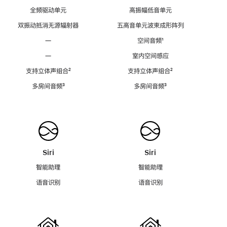
全频驱动单元
高振幅低音单元
双振动抵消无源辐射器
五高音单元波束成形阵列
—
空间音频
脚
¹
注
—
室内空间感应
支持立体声组合
脚
²
支持立体声组合
脚
²
注
注
多房间音频
脚
³
多房间音频
脚
³
注
注
Siri
Siri
智能助理
智能助理
语音识别
语音识别