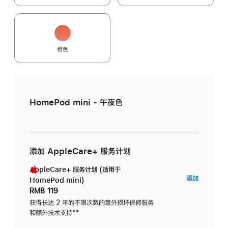
橙色
HomePod mini - 午夜色
添加 AppleCare+ 服务计划
AppleCare+ 服务计划 (适用于
AppleC
添加
HomePod mini)
服
RMB 119
务
获得长达 2 年的不限次数的意外损坏保修服务
和额外技术支持
脚
**
计
注