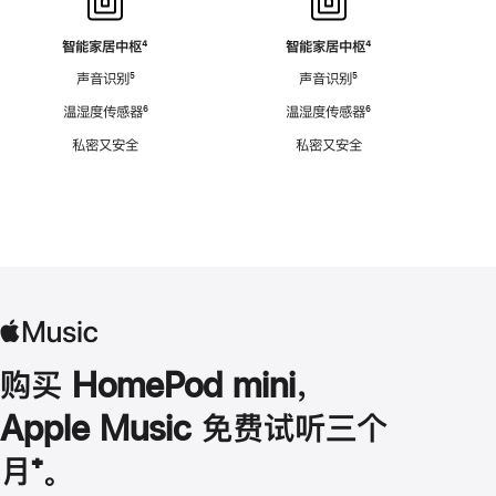
智能家居中枢
脚
⁴
智能家居中枢
脚
⁴
注
注
声音识别
脚
⁵
声音识别
脚
⁵
注
注
温湿度传感器
脚
⁶
温湿度传感器
脚
⁶
注
注
私密又安全
私密又安全
购买 HomePod mini，
Apple Music 免费试听三个
月
脚
⁺。