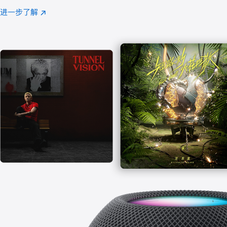
注
进一步了解
Apple
(在
Music
新
窗
口
中
打
开)