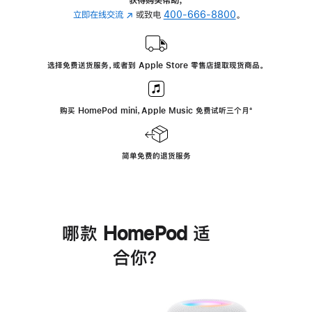
立即在线交流
(在
或致电
400-666-8800
。
新
窗
口
选择免费送货服务，或者到 Apple Store 零售店提取现货商品。
中
打
开)
购买 HomePod mini，Apple Music 免费试听三个月
脚
⁺
注
简单免费的退货服务
哪款 HomePod 适
合你？
进
一
步