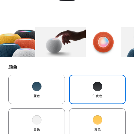
图库
图像
1
图库
图像
2
图库
图像
3
颜色
蓝色
午夜色
白色
黄色