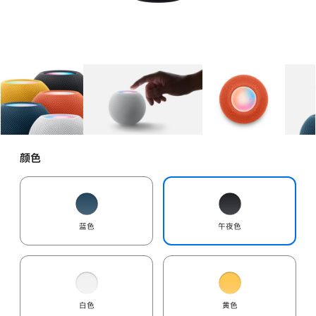
图库
图像
1
图库
图像
2
图库
图像
3
颜色
蓝色
午夜色
白色
黄色