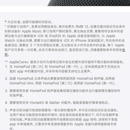
网
脚
‡ 为近似值。金额可能随时间变动。
注
页
⁺ 仅限新订阅用户。免费试用期结束后，每月收费为 RMB 12。优惠仅面向购买符合条件
页
的新设备的 Apple Music 新订阅用户限时提供。要兑换此优惠，需要将符合条件的音
频设备与运行最新版本 iOS 或 iPadOS 的 Apple 设备连接或配对。为 Apple
脚
Watch 兑换此优惠，需要与运行最新版本 iOS 的 iPhone 连接或配对。符合条件的设
备激活后，需要在 3 个月内领取此优惠。无论购买多少件符合条件的设备，每个 Apple
账户仅可享受一次优惠。会员方案将自动续订，直至取消订阅。须遵循限制条件和其他
条
款
。
(在
新
** AppleCare+ 服务计划可为使用过程中发生的意外损坏提供不限次数的保修服务。
窗
在 HomePod (第二代) 和 HomePod (第一代) 上，空间音频适用于支持此功
口
能的 app 中的兼容内容。并非所有内容都支持杜比全景声。
中
打
组建 HomePod 立体声组合需要使用两部同款 HomePod 扬声器，如两部
开)
HomePod mini、两部 HomePod (第二代) 或两部 HomePod (第一代)。
需要使用多部 HomePod 扬声器或兼容隔空播放功能并运行最新隔空播放软件
的扬声器。
需要使用支持 HomeKit 或 Matter 的配件。智能家居配件需单独购买。
声音识别功能可检测到烟雾和一氧化碳的警报声，并可在识别后向你发送通知。
当用户身处可能受到伤害的环境中，或在高风险或紧急情况下，均不应依赖声音
识别功能。声音识别功能需要使用升级更新后的家庭 app 架构，该架构于家庭
app 中单独提供。它要求所有连接家居配件的 Apple 设备均使用最新版本软
件。