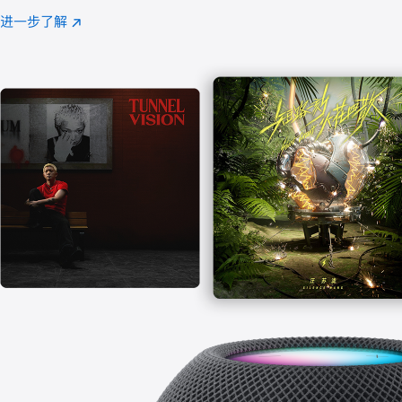
注
进一步了解
Apple
(在
Music
新
窗
口
中
打
开)