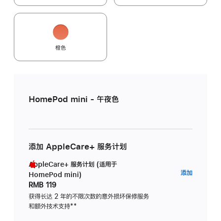
橙色
HomePod mini - 午夜色
添加 AppleCare+ 服务计划
AppleCare+ 服务计划 (适用于
AppleC
添加
HomePod mini)
服
RMB 119
务
获得长达 2 年的不限次数的意外损坏保修服务
和额外技术支持
脚
**
计
注