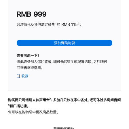
划
(适
RMB 999
用
于
含增值税及其他法定税费：约 RMB 115‡。
HomeP
mini)
添加到购物袋
需要考虑一下？
将此设备加入你的收藏，即可先保留全部配置选择，之后随时
回来再继续选购。
收藏
购买两只可组建立体声组合
脚
²；多加几只放在家中各处，还可体验多‍房‍间音频
脚
³和广播功能。
注
注
你可以在购物袋中更改商品数量。
获得购买帮助，