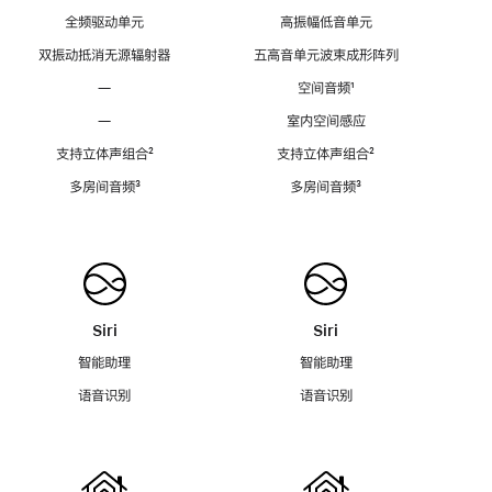
全频驱动单元
高振幅低音单元
双振动抵消无源辐射器
五高音单元波束成形阵列
—
空间音频
脚
¹
注
—
室内空间感应
支持立体声组合
脚
²
支持立体声组合
脚
²
注
注
多房间音频
脚
³
多房间音频
脚
³
注
注
Siri
Siri
智能助理
智能助理
语音识别
语音识别