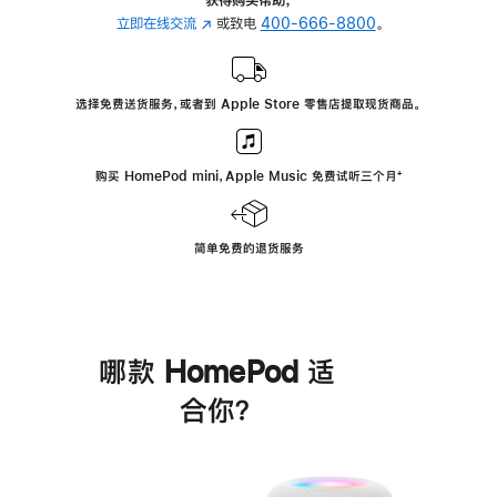
立即在线交流
(在
或致电
400-666-8800
。
新
窗
口
选择免费送货服务，或者到 Apple Store 零售店提取现货商品。
中
打
开)
购买 HomePod mini，Apple Music 免费试听三个月
脚
⁺
注
简单免费的退货服务
哪款 HomePod 适
合你？
进
一
步