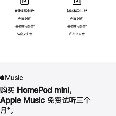
智能家居中枢
脚
⁴
智能家居中枢
脚
⁴
注
注
声音识别
脚
⁵
声音识别
脚
⁵
注
注
温湿度传感器
脚
⁶
温湿度传感器
脚
⁶
注
注
私密又安全
私密又安全
购买 HomePod mini，
Apple Music 免费试听三个
月
脚
⁺。