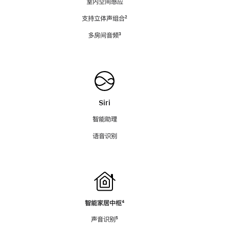
室内空间感应
支持立体声组合
脚
²
注
多房间音频
脚
³
注
Siri
智能助理
语音识别
智能家居中枢
脚
⁴
注
声音识别
脚
⁵