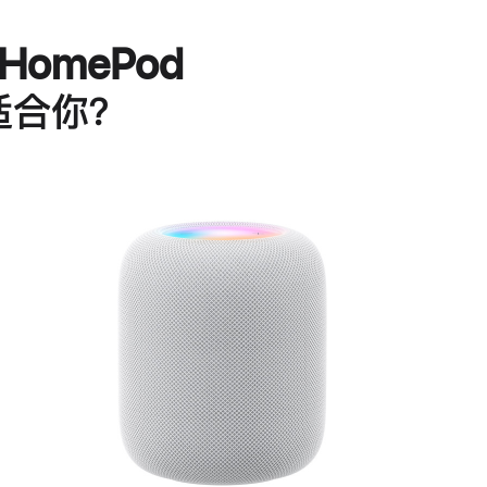
HomePod
适合你？
进
一
步
了
解
HomePod<