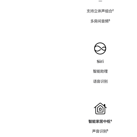
—
支持立体声组合
脚
²
注
多房间音频
脚
³
注
Siri
智能助理
语音识别
智能家居中枢
脚
⁴
注
声音识别
脚
⁵