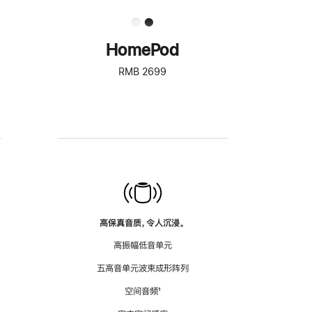
HomePod
RMB 2699
高保真音质，令人沉浸。
高振幅低音单元
五高音单元波束成形阵列
空间音频
脚
¹
注