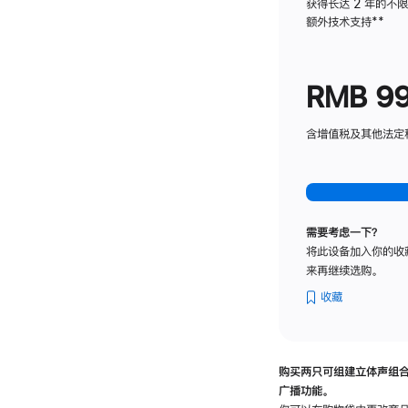
获得长达 2 年的不
额外技术支持
脚
**
注
RMB 9
含增值税及其他法定税费
需要考虑一下？
将此设备加入你的收
来再继续选购。
收藏
购买两只可组建立体声组
广播功能。