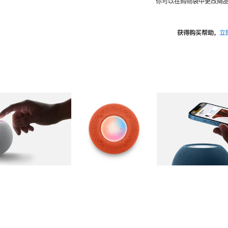
你可以在购物袋中更改商品
获得购买帮助，
立
图库
图像
2
图库
图像
3
图