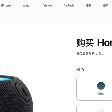
iPhone
Watch
Vision
AirPods
家居
娱乐
购买 Hom
每位顾客限购 2 台。
颜色
蓝色