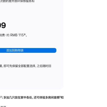
务
限次数的意外损坏保修服务和
计
划
(适
99
用
于
：约 RMB 115‡。
HomePod
mini)
添加到购物袋
藏，即可先保留全部配置选择，之后随时回
合
脚
²；多加几只放在家中各处，还可体验多‍房‍间音频
脚
³和
注
注