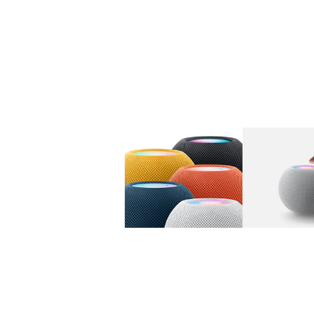
图库
图像
1