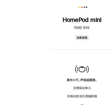
HomePod mini
RMB 999
HomePod
当前浏览
mini
身材小巧，声音超震撼。
全频驱动单元
双振动抵消无源辐射器
—