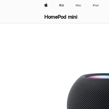
Apple
商店
Mac
iPad
HomePod mini
购
买
HomePod mini