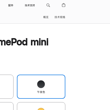
配件
技术支持
概览
技术规格
ePod mini
午夜色