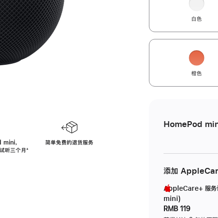
白色
橙色
HomePod min
 mini，
简单免费的退货服务
免费试听三个月
脚
⁺
注
添加 AppleCa
AppleCare+ 服
mini)
RMB 119