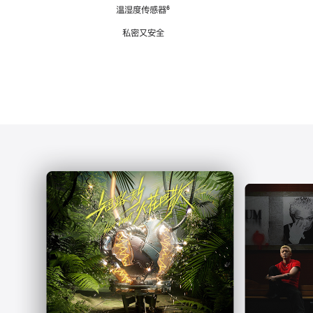
注
温湿度传感器
脚
⁶
注
私密又安全