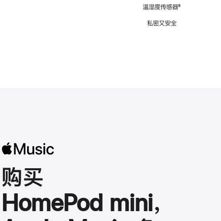
注
温湿度传感器
脚
⁶
注
私密又安全
购买
HomePod mini，