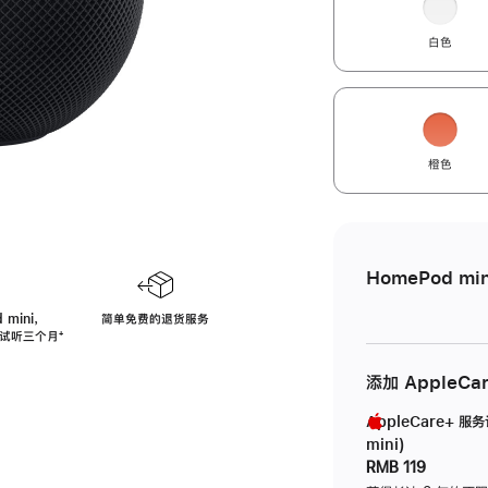
白色
橙色
HomePod min
 mini，
简单免费的退货服务
免费试听三个月
脚
⁺
注
添加 AppleCa
AppleCare+ 服
mini)
RMB 119