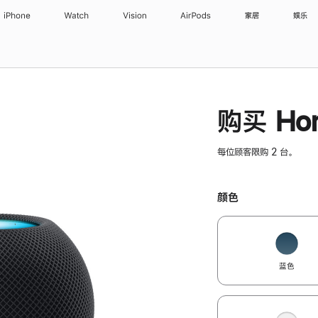
iPhone
Watch
Vision
AirPods
家居
娱乐
购买 Hom
每位顾客限购 2 台。
颜色
蓝色