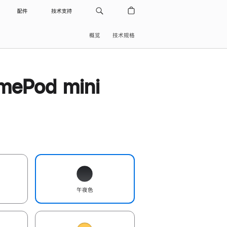
配件
技术支持
概览
技术规格
ePod mini
午夜色