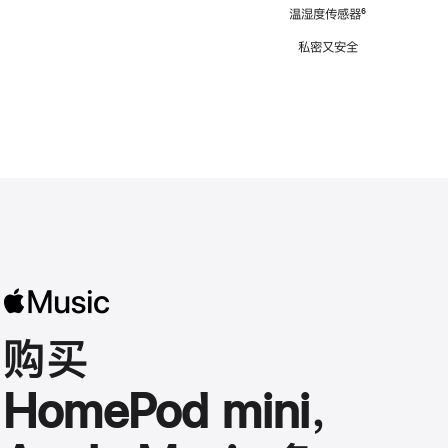
注
温湿度传感器
脚
⁶
注
私密又安全
购买
HomePod mini，