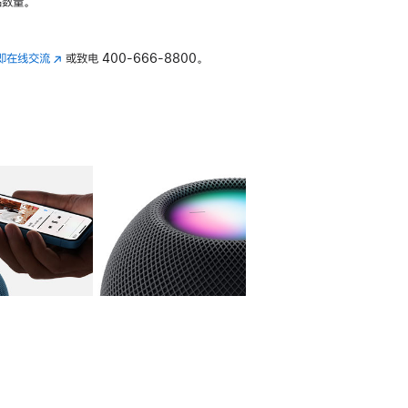
数量。
即在线交流
(在
或致电
400-666-8800。
新
窗
口
中
打
开)
库
图像
4
图库
图像
5