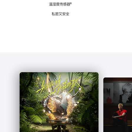
注
温湿度传感器
脚
⁶
注
私密又安全