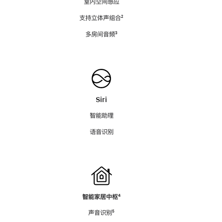
室内空间感应
支持立体声组合
脚
²
注
多房间音频
脚
³
注
Siri
智能助理
语音识别
智能家居中枢
脚
⁴
注
声音识别
脚
⁵