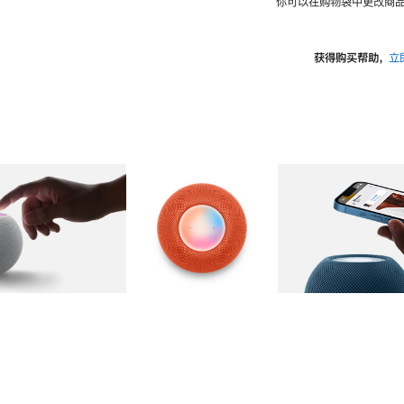
你可以在购物袋中更改商品
获得购买帮助，
立
图库
图像
2
图库
图像
3
图