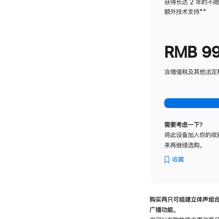
获得长达 2 年的不
额外技术支持
脚
**
注
RMB 9
含增值税及其他法定税费
需要考虑一下？
将此设备加入你的收
来再继续选购。
收藏
购买两只可组建立体声组
广播功能。