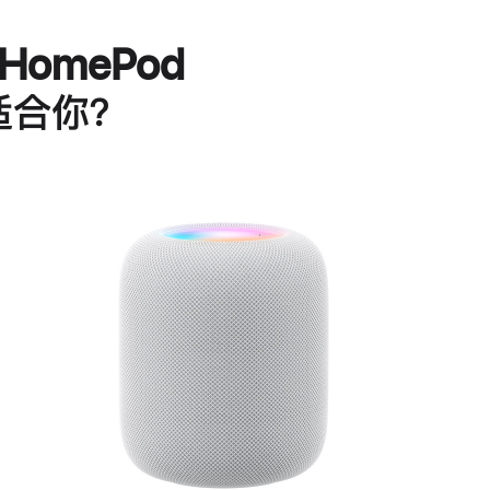
HomePod
适合你？
进
一
步
了
解
HomePod<