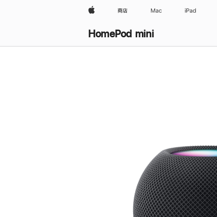
Apple
商店
Mac
iPad
HomePod mini
购
买
HomePod mini