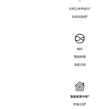
—
支持立体声组合
脚
²
注
多房间音频
脚
³
注
Siri
智能助理
语音识别
智能家居中枢
脚
⁴
注
声音识别
脚
⁵