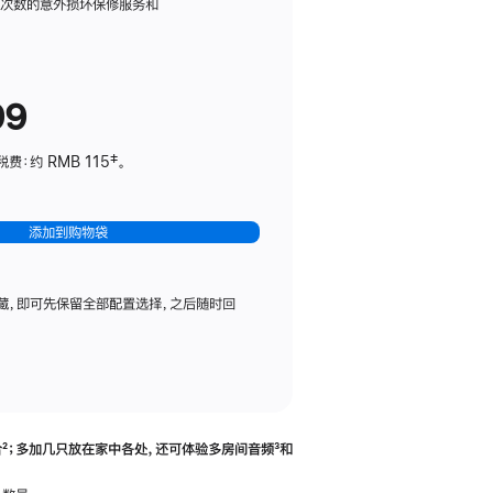
务
限次数的意外损坏保修服务和
计
划
(适
99
用
于
：约 RMB 115‡。
HomePod
mini)
添加到购物袋
藏，即可先保留全部配置选择，之后随时回
合
脚
²；多加几只放在家中各处，还可体验多‍房‍间音频
脚
³和
注
注