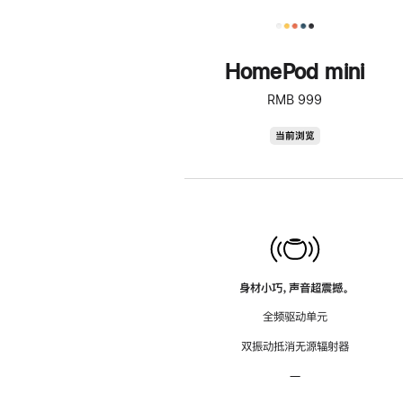
HomePod mini
RMB 999
HomePod
当前浏览
mini
身材小巧，声音超震撼。
全频驱动单元
双振动抵消无源辐射器
—