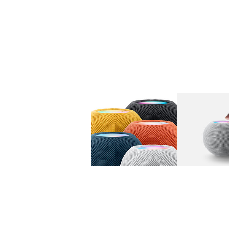
图库
图像
1