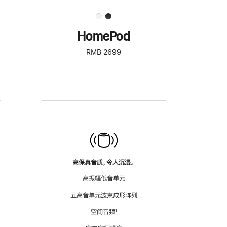
HomePod
RMB 2699
高保真音质，令人沉浸。
高振幅低音单元
五高音单元波束成形阵列
空间音频
脚
¹
注