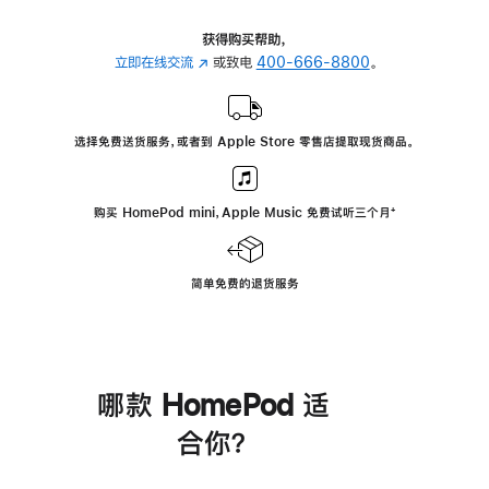
获得购买帮助，
立即在线交流
(在
或致电
400-666-8800
。
新
窗
口
选择免费送货服务，或者到 Apple Store 零售店提取现货商品。
中
打
开)
购买 HomePod mini，Apple Music 免费试听三个月
脚
⁺
注
简单免费的退货服务
哪款 HomePod 适
合你？
进