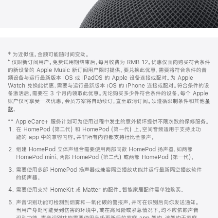
网
脚
‡ 为近似值。金额可能随时间变动。
注
页
⁺ 仅限新订阅用户。免费试用期结束后，每月收费为 RMB 12。优惠仅面向购买符合条件
页
的新设备的 Apple Music 新订阅用户限时提供。要兑换此优惠，需要将符合条件的音
频设备与运行最新版本 iOS 或 iPadOS 的 Apple 设备连接或配对。为 Apple
脚
Watch 兑换此优惠，需要与运行最新版本 iOS 的 iPhone 连接或配对。符合条件的设
备激活后，需要在 3 个月内领取此优惠。无论购买多少件符合条件的设备，每个 Apple
账户仅可享受一次优惠。会员方案将自动续订，直至取消订阅。须遵循限制条件和其他
条
款
。
(在
新
** AppleCare+ 服务计划可为使用过程中发生的意外损坏提供不限次数的保修服务。
窗
在 HomePod (第二代) 和 HomePod (第一代) 上，空间音频适用于支持此功
口
能的 app 中的兼容内容。并非所有内容都支持杜比全景声。
中
打
组建 HomePod 立体声组合需要使用两部同款 HomePod 扬声器，如两部
开)
HomePod mini、两部 HomePod (第二代) 或两部 HomePod (第一代)。
需要使用多部 HomePod 扬声器或兼容隔空播放功能并运行最新隔空播放软件
的扬声器。
需要使用支持 HomeKit 或 Matter 的配件。智能家居配件需单独购买。
声音识别功能可检测到烟雾和一氧化碳的警报声，并可在识别后向你发送通知。
当用户身处可能受到伤害的环境中，或在高风险或紧急情况下，均不应依赖声音
识别功能。声音识别功能需要使用升级更新后的家庭 app 架构，该架构于家庭