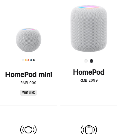
一
步
了
解
HomePod<
HomePod
HomePod mini
RMB 2699
RMB 999
HomePod
当前浏览
mini