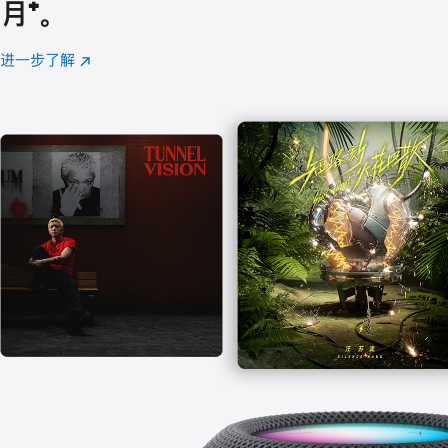
月
脚
⁺。
注
进一步了解
Apple
(在
Music
新
窗
口
中
打
开)