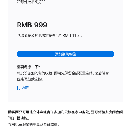
和额外技术支持
脚
**
计
注
划
(适
RMB 999
用
于
含增值税及其他法定税费：约 RMB 115‡。
HomeP
mini)
添加到购物袋
需要考虑一下？
将此设备加入你的收藏，即可先保留全部配置选择，之后随时
回来再继续选购。
收藏
购买两只可组建立体声组合
脚
²；多加几只放在家中各处，还可体验多‍房‍间音频
脚
³和广播功能。
注
注
你可以在购物袋中更改商品数量。