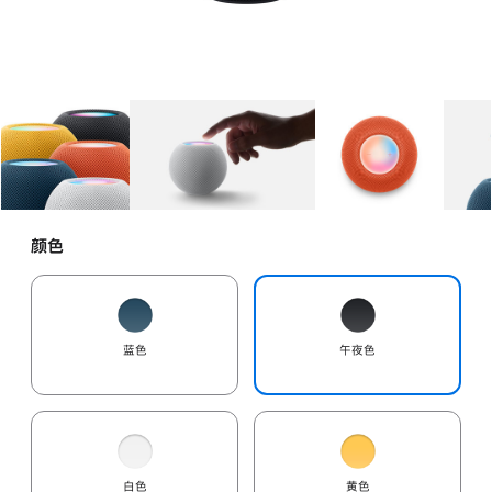
图库
图像
1
图库
图像
2
图库
图像
3
颜色
蓝色
午夜色
白色
黄色