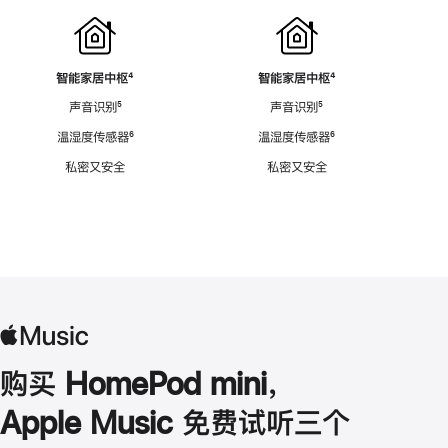
智能家居中枢
脚
⁴
智能家居中枢
脚
⁴
注
注
声音识别
脚
⁵
声音识别
脚
⁵
注
注
温湿度传感器
脚
⁶
温湿度传感器
脚
⁶
注
注
私密又安全
私密又安全
购买 HomePod mini，
Apple Music 免费试听三个