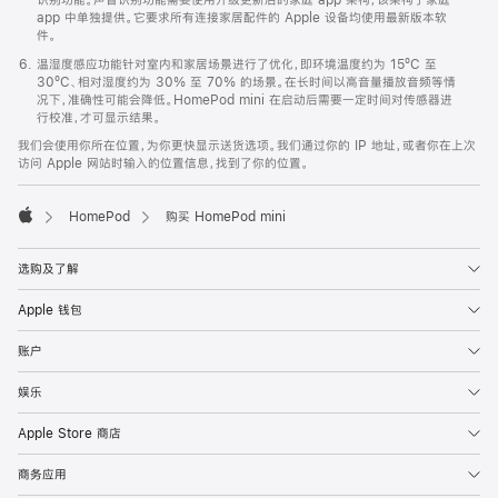
app 中单独提供。它要求所有连接家居配件的 Apple 设备均使用最新版本软
件。
温湿度感应功能针对室内和家居场景进行了优化，即环境温度约为 15ºC 至
30ºC、相对湿度约为 30% 至 70% 的场景。在长时间以高音量播放音频等情
况下，准确性可能会降低。HomePod mini 在启动后需要一定时间对传感器进
行校准，才可显示结果。
我们会使用你所在位置，为你更快显示送货选项。我们通过你的 IP 地址，或者你在上次
访问 Apple 网站时输入的位置信息，找到了你的位置。
HomePod
购买 HomePod mini
Apple
选购及了解
Apple 钱包
账户
娱乐
Apple Store 商店
商务应用