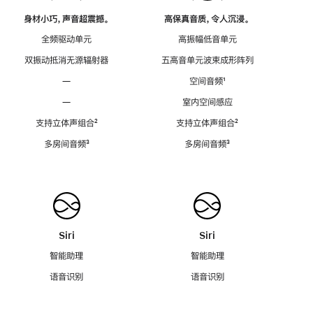
身材小巧，声音超震撼。
高保真音质，令人沉浸。
全频驱动单元
高振幅低音单元
双振动抵消无源辐射器
五高音单元波束成形阵列
—
空间音频
脚
¹
注
—
室内空间感应
支持立体声组合
脚
²
支持立体声组合
脚
²
注
注
多房间音频
脚
³
多房间音频
脚
³
注
注
Siri
Siri
智能助理
智能助理
语音识别
语音识别