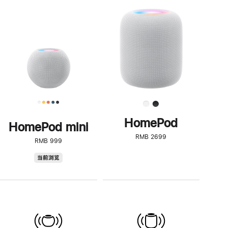
一
步
了
解
HomePod<
HomePod
HomePod mini
RMB 2699
RMB 999
HomePod
当前浏览
mini