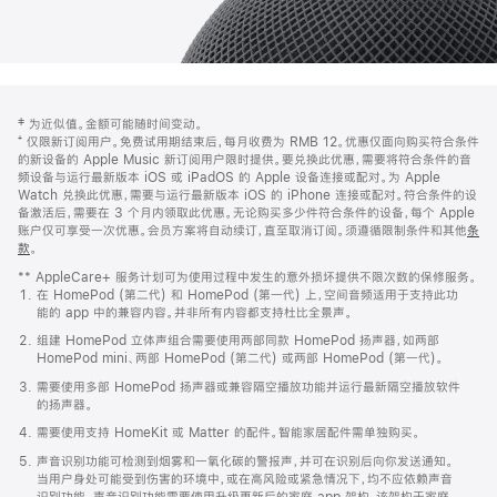
网
脚
‡ 为近似值。金额可能随时间变动。
注
页
⁺ 仅限新订阅用户。免费试用期结束后，每月收费为 RMB 12。优惠仅面向购买符合条件
页
的新设备的 Apple Music 新订阅用户限时提供。要兑换此优惠，需要将符合条件的音
频设备与运行最新版本 iOS 或 iPadOS 的 Apple 设备连接或配对。为 Apple
脚
Watch 兑换此优惠，需要与运行最新版本 iOS 的 iPhone 连接或配对。符合条件的设
备激活后，需要在 3 个月内领取此优惠。无论购买多少件符合条件的设备，每个 Apple
账户仅可享受一次优惠。会员方案将自动续订，直至取消订阅。须遵循限制条件和其他
条
款
。
(在
新
** AppleCare+ 服务计划可为使用过程中发生的意外损坏提供不限次数的保修服务。
窗
在 HomePod (第二代) 和 HomePod (第一代) 上，空间音频适用于支持此功
口
能的 app 中的兼容内容。并非所有内容都支持杜比全景声。
中
打
组建 HomePod 立体声组合需要使用两部同款 HomePod 扬声器，如两部
开)
HomePod mini、两部 HomePod (第二代) 或两部 HomePod (第一代)。
需要使用多部 HomePod 扬声器或兼容隔空播放功能并运行最新隔空播放软件
的扬声器。
需要使用支持 HomeKit 或 Matter 的配件。智能家居配件需单独购买。
声音识别功能可检测到烟雾和一氧化碳的警报声，并可在识别后向你发送通知。
当用户身处可能受到伤害的环境中，或在高风险或紧急情况下，均不应依赖声音
识别功能。声音识别功能需要使用升级更新后的家庭 app 架构，该架构于家庭