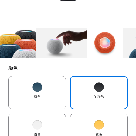
图库
图像
1
图库
图像
2
图库
图像
3
颜色
蓝色
午夜色
白色
黄色