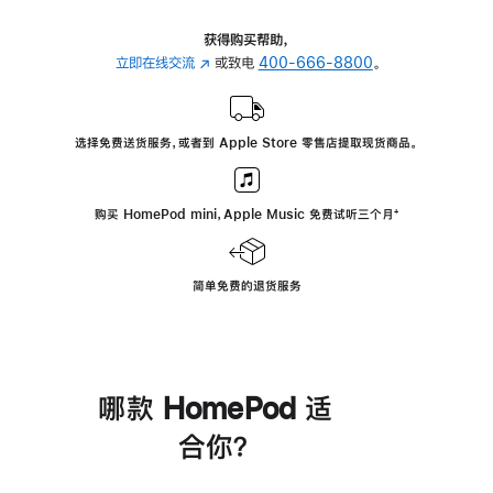
获得购买帮助，
立即在线交流
(在
或致电
400-666-8800
。
新
窗
口
选择免费送货服务，或者到 Apple Store 零售店提取现货商品。
中
打
开)
购买 HomePod mini，Apple Music 免费试听三个月
脚
⁺
注
简单免费的退货服务
哪款 HomePod 适
合你？
进