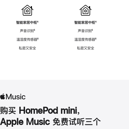
智能家居中枢
脚
⁴
智能家居中枢
脚
⁴
注
注
声音识别
脚
⁵
声音识别
脚
⁵
注
注
温湿度传感器
脚
⁶
温湿度传感器
脚
⁶
注
注
私密又安全
私密又安全
购买 HomePod mini，
Apple Music 免费试听三个