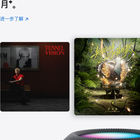
月
脚
⁺。
注
进一步了解
Apple
(在
Music
新
窗
口
中
打
开)