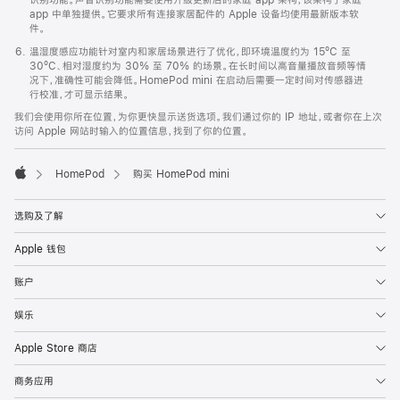
app 中单独提供。它要求所有连接家居配件的 Apple 设备均使用最新版本软
件。
温湿度感应功能针对室内和家居场景进行了优化，即环境温度约为 15ºC 至
30ºC、相对湿度约为 30% 至 70% 的场景。在长时间以高音量播放音频等情
况下，准确性可能会降低。HomePod mini 在启动后需要一定时间对传感器进
行校准，才可显示结果。
我们会使用你所在位置，为你更快显示送货选项。我们通过你的 IP 地址，或者你在上次
访问 Apple 网站时输入的位置信息，找到了你的位置。
HomePod
购买 HomePod mini
Apple
选购及了解
Apple 钱包
账户
娱乐
Apple Store 商店
商务应用