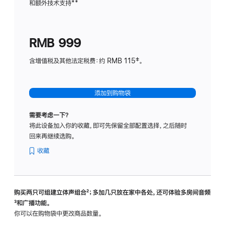
和额外技术支持
脚
**
计
注
划
(适
RMB 999
用
于
含增值税及其他法定税费：约 RMB 115‡。
HomeP
mini)
添加到购物袋
需要考虑一下？
将此设备加入你的收藏，即可先保留全部配置选择，之后随时
回来再继续选购。
收藏
购买两只可组建立体声组合
脚
²；多加几只放在家中各处，还可体验多‍房‍间音频
脚
³和广播功能。
注
注
你可以在购物袋中更改商品数量。