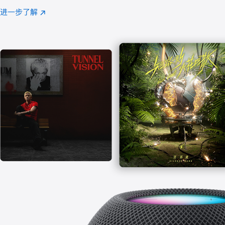
注
进一步了解
Apple
(在
Music
新
窗
口
中
打
开)