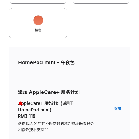
橙色
HomePod mini - 午夜色
添加 AppleCare+ 服务计划
AppleCare+ 服务计划 (适用于
AppleC
添加
HomePod mini)
服
RMB 119
务
获得长达 2 年的不限次数的意外损坏保修服务
和额外技术支持
脚
**
计
注