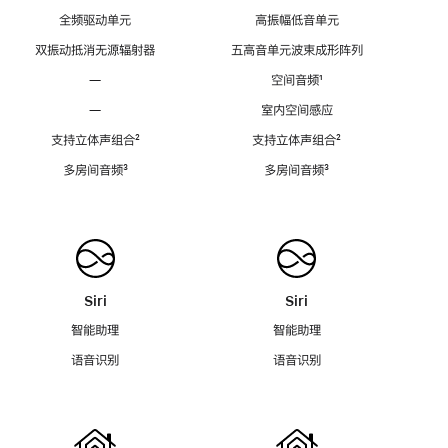
全频驱动单元
高振幅低音单元
双振动抵消无源辐射器
五高音单元波束成形阵列
—
空间音频
脚
¹
注
—
室内空间感应
支持立体声组合
脚
²
支持立体声组合
脚
²
注
注
多房间音频
脚
³
多房间音频
脚
³
注
注
Siri
Siri
智能助理
智能助理
语音识别
语音识别