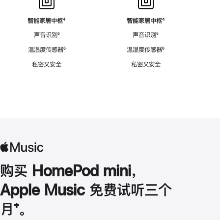
智能家居中枢
脚
⁴
智能家居中枢
脚
⁴
注
注
声音识别
脚
⁵
声音识别
脚
⁵
注
注
温湿度传感器
脚
⁶
温湿度传感器
脚
⁶
注
注
私密又安全
私密又安全
购买 HomePod mini，
Apple Music 免费试听三个
月
脚
⁺。