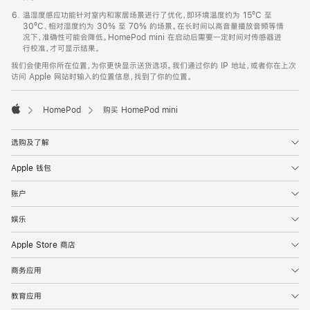
温湿度感应功能针对室内和家居场景进行了优化，即环境温度约为 15ºC 至
30ºC、相对湿度约为 30% 至 70% 的场景。在长时间以高音量播放音频等情
况下，准确性可能会降低。HomePod mini 在启动后需要一定时间对传感器进
行校准，才可显示结果。
我们会使用你所在位置，为你更快显示送货选项。我们通过你的 IP 地址，或者你在上次
访问 Apple 网站时输入的位置信息，找到了你的位置。
HomePod
购买 HomePod mini
Apple
选购及了解
Apple 钱包
账户
娱乐
Apple Store 商店
商务应用
教育应用