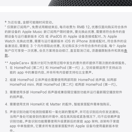
网
脚
‡ 为近似值。金额可能随时间变动。
注
页
⁺ 仅限新订阅用户。免费试用期结束后，每月收费为 RMB 12。优惠仅面向购买符合条件
页
的新设备的 Apple Music 新订阅用户限时提供。要兑换此优惠，需要将符合条件的音
频设备与运行最新版本 iOS 或 iPadOS 的 Apple 设备连接或配对。为 Apple
脚
Watch 兑换此优惠，需要与运行最新版本 iOS 的 iPhone 连接或配对。符合条件的设
备激活后，需要在 3 个月内领取此优惠。无论购买多少件符合条件的设备，每个 Apple
账户仅可享受一次优惠。会员方案将自动续订，直至取消订阅。须遵循限制条件和其他
条
款
。
(在
新
** AppleCare+ 服务计划可为使用过程中发生的意外损坏提供不限次数的保修服务。
窗
在 HomePod (第二代) 和 HomePod (第一代) 上，空间音频适用于支持此功
口
能的 app 中的兼容内容。并非所有内容都支持杜比全景声。
中
打
组建 HomePod 立体声组合需要使用两部同款 HomePod 扬声器，如两部
开)
HomePod mini、两部 HomePod (第二代) 或两部 HomePod (第一代)。
需要使用多部 HomePod 扬声器或兼容隔空播放功能并运行最新隔空播放软件
的扬声器。
需要使用支持 HomeKit 或 Matter 的配件。智能家居配件需单独购买。
声音识别功能可检测到烟雾和一氧化碳的警报声，并可在识别后向你发送通知。
当用户身处可能受到伤害的环境中，或在高风险或紧急情况下，均不应依赖声音
识别功能。声音识别功能需要使用升级更新后的家庭 app 架构，该架构于家庭
app 中单独提供。它要求所有连接家居配件的 Apple 设备均使用最新版本软
件。