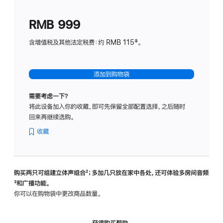
划
(适
RMB 999
用
于
含增值税及其他法定税费：约 RMB 115‡。
HomeP
mini)
添加到购物袋
需要考虑一下？
将此设备加入你的收藏，即可先保留全部配置选择，之后随时
回来再继续选购。
收藏
购买两只可组建立体声组合
脚
²；多加几只放在家中各处，还可体验多‍房‍间音频
脚
³和广播功能。
注
注
你可以在购物袋中更改商品数量。
获得购买帮助，