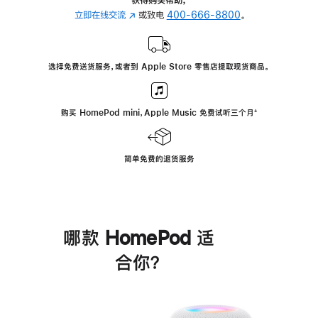
立即在线交流
(在
或致电
400-666-8800
。
新
窗
口
选择免费送货服务，或者到 Apple Store 零售店提取现货商品。
中
打
开)
购买 HomePod mini，Apple Music 免费试听三个月
脚
⁺
注
简单免费的退货服务
哪款 HomePod 适
合你？
进
一
步