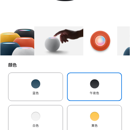
图库
图像
1
图库
图像
2
图库
图像
3
颜色
蓝色
午夜色
白色
黄色