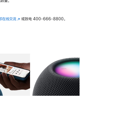
数量。
即在线交流
(在
或致电
400-666-8800。
新
窗
口
中
打
开)
库
图像
4
图库
图像
5