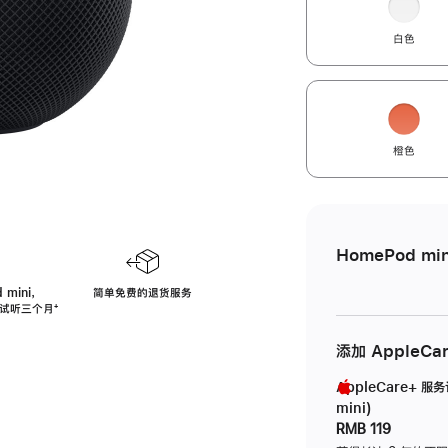
白色
橙色
HomePod min
 mini，
简单免费的退货服务
免费试听三个月
脚
⁺
注
添加 AppleCa
AppleCare+ 服
mini)
RMB 119