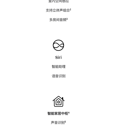
室内空间感应
支持立体声组合
脚
²
注
多房间音频
脚
³
注
Siri
智能助理
语音识别
智能家居中枢
脚
⁴
注
声音识别
脚
⁵