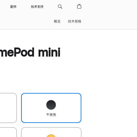
配件
技术支持
概览
技术规格
ePod mini
午夜色