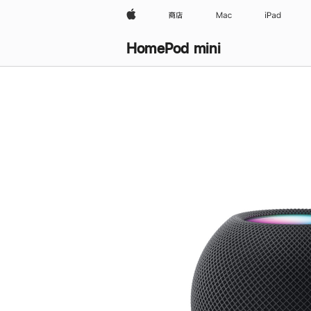
Apple
商店
Mac
iPad
HomePod mini
购
买
HomePod mini