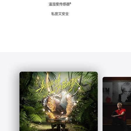
注
温湿度传感器
脚
⁶
注
私密又安全