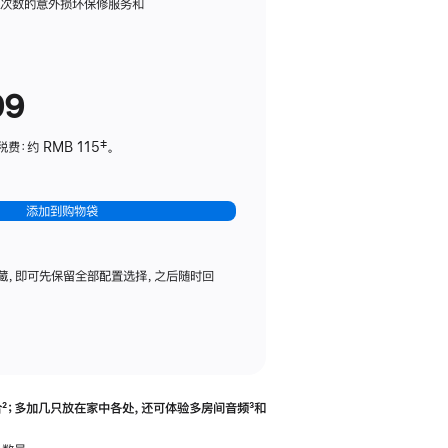
务
限次数的意外损坏保修服务和
计
划
(适
99
用
于
：约 RMB 115‡。
HomePod
mini)
添加到购物袋
藏，即可先保留全部配置选择，之后随时回
合
脚
²；多加几只放在家中各处，还可体验多‍房‍间音频
脚
³和
注
注