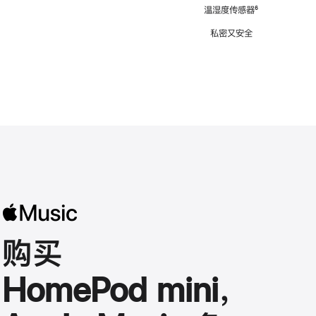
注
温湿度传感器
脚
⁶
注
私密又安全
购买
HomePod mini，