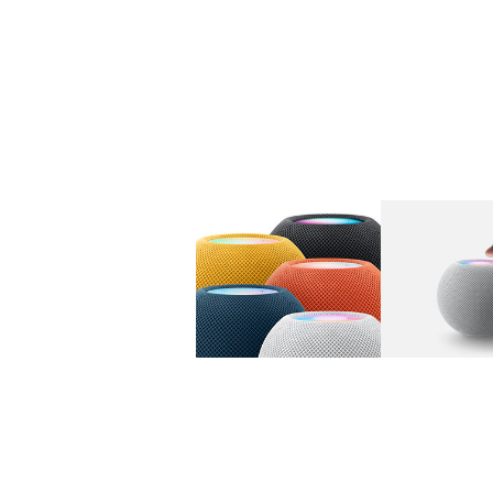
图库
图像
1