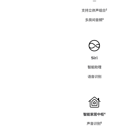
—
支持立体声组合
脚
²
注
多房间音频
脚
³
注
Siri
智能助理
语音识别
智能家居中枢
脚
⁴
注
声音识别
脚
⁵