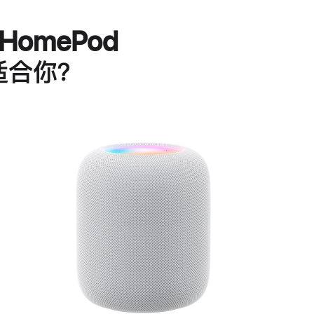
HomePod
适合你？
进
一
步
了
解
HomePod<