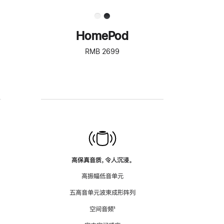
HomePod
RMB 2699
高保真音质，令人沉浸。
高振幅低音单元
五高音单元波束成形阵列
空间音频
脚
¹
注