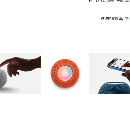
你可以在购物袋中更改商品
获得购买帮助，
立
图库
图像
2
图库
图像
3
图