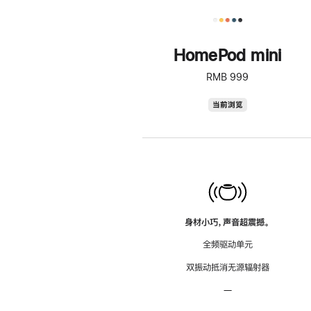
HomePod mini
RMB 999
HomePod
当前浏览
mini
身材小巧，声音超震撼。
全频驱动单元
双振动抵消无源辐射器
—