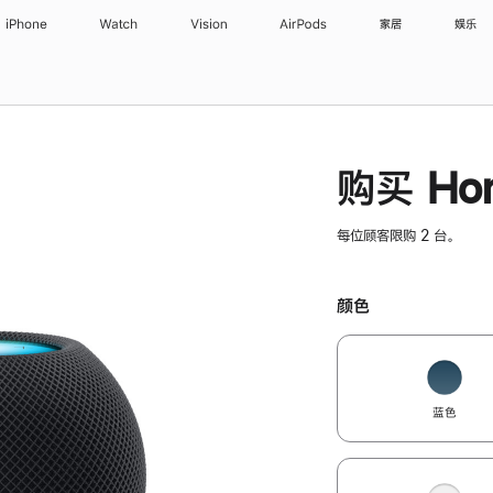
iPhone
Watch
Vision
AirPods
家居
娱乐
购买 Hom
每位顾客限购 2 台。
颜色
蓝色