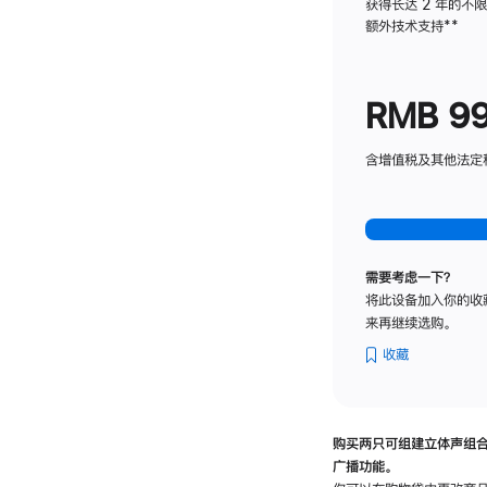
获得长达 2 年的不
额外技术支持
脚
**
注
RMB 9
含增值税及其他法定税费
需要考虑一下？
将此设备加入你的收
来再继续选购。
收藏
购买两只可组建立体声组
广播功能。