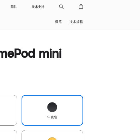
配件
技术支持
概览
技术规格
ePod mini
午夜色