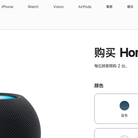
iPhone
Watch
Vision
AirPods
家居
娱乐
购买 Hom
每位顾客限购 2 台。
颜色
蓝色