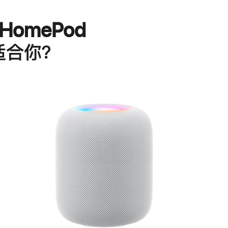
HomePod
适合你？
进
一
步
了
解
HomePod<