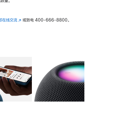
数量。
即在线交流
(在
或致电
400-666-8800。
新
窗
口
中
打
开)
库
图像
4
图库
图像
5