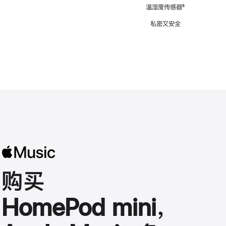
注
温湿度传感器
脚
⁶
注
私密又安全
购买
HomePod mini，