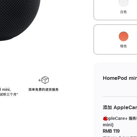
白色
橙色
HomePod min
 mini，
简单免费的退货服务
免费试听三个月
脚
⁺
注
添加 AppleCa
AppleCare+ 服
mini)
RMB 119