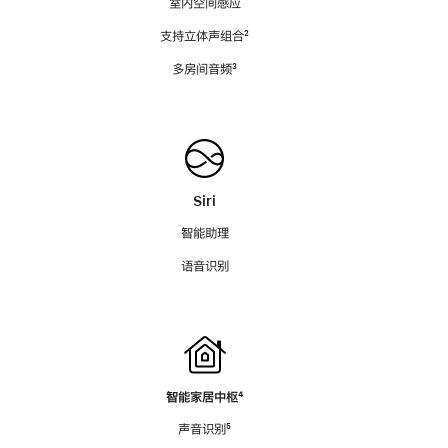
室内空间感应
支持立体声组合
脚
²
注
多房间音频
脚
³
注
Siri
智能助理
语音识别
智能家居中枢
脚
⁴
注
声音识别
脚
⁵