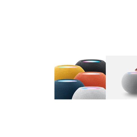
图库
图像
1