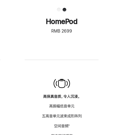
HomePod
RMB 2699
高保真音质，令人沉浸。
高振幅低音单元
五高音单元波束成形阵列
空间音频
脚
¹
注