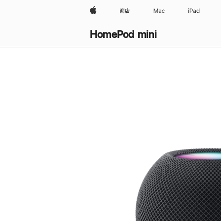
Apple
商店
Mac
iPad
HomePod mini
购
买
HomePod mini