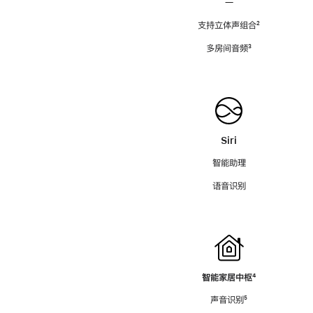
—
支持立体声组合
脚
²
注
多房间音频
脚
³
注
Siri
智能助理
语音识别
智能家居中枢
脚
⁴
注
声音识别
脚
⁵