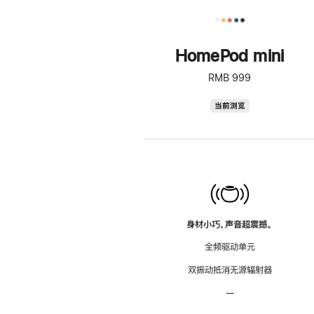
HomePod mini
RMB 999
HomePod
当前浏览
mini
身材小巧，声音超震撼。
全频驱动单元
双振动抵消无源辐射器
—