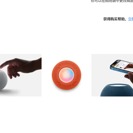
你可以在购物袋中更改商品
获得购买帮助，
立
图库
图像
2
图库
图像
3
图