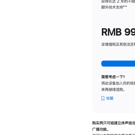
获得长达 2 年的不
额外技术支持
脚
**
注
RMB 9
含增值税及其他法定税费
需要考虑一下？
将此设备加入你的收
来再继续选购。
收藏
购买两只可组建立体声组
广播功能。