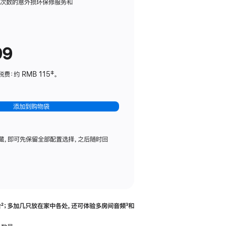
务
限次数的意外损坏保修服务和
计
划
(适
99
用
于
：约 RMB 115‡。
HomePod
mini)
添加到购物袋
藏，即可先保留全部配置选择，之后随时回
合
脚
²；多加几只放在家中各处，还可体验多‍房‍间音频
脚
³和
注
注