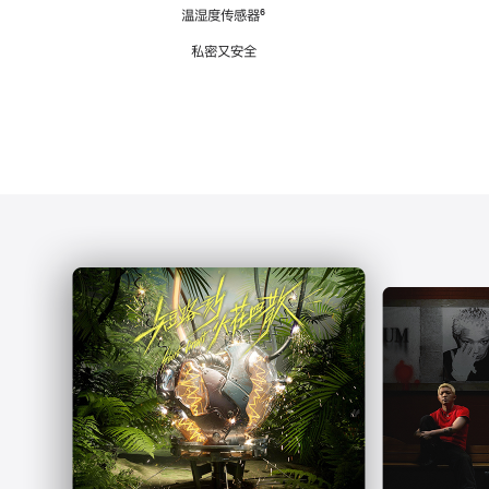
注
温湿度传感器
脚
⁶
注
私密又安全