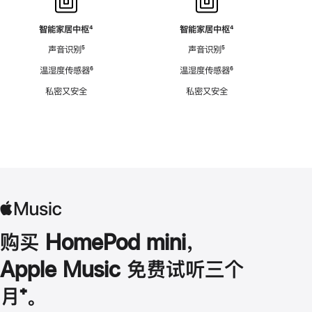
智能家居中枢
脚
⁴
智能家居中枢
脚
⁴
注
注
声音识别
脚
⁵
声音识别
脚
⁵
注
注
温湿度传感器
脚
⁶
温湿度传感器
脚
⁶
注
注
私密又安全
私密又安全
购买 HomePod mini，
Apple Music 免费试听三个
月
脚
⁺。