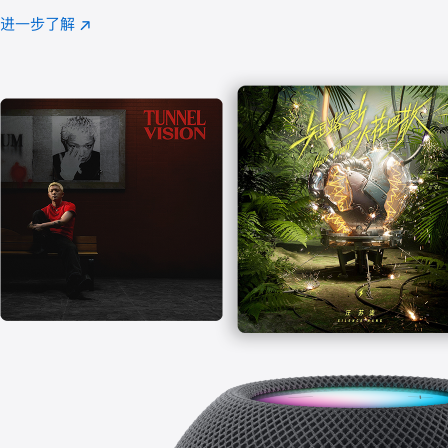
注
进一步了解
Apple
(在
Music
新
窗
口
中
打
开)