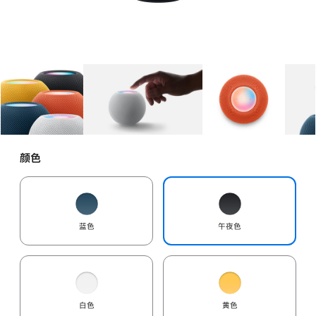
图库
图像
1
图库
图像
2
图库
图像
3
颜色
蓝色
午夜色
白色
黄色