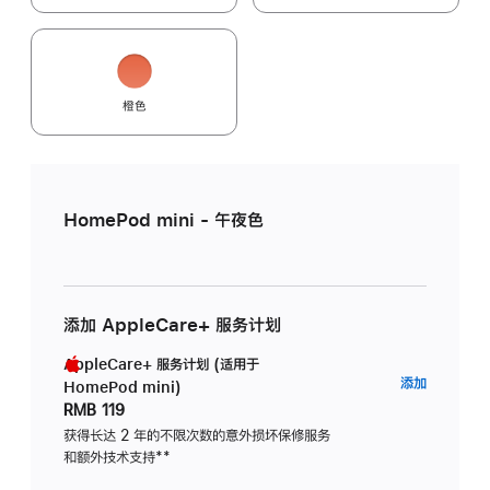
橙色
HomePod mini - 午夜色
添加 AppleCare+ 服务计划
AppleCare+ 服务计划 (适用于
AppleC
添加
HomePod mini)
服
RMB 119
务
获得长达 2 年的不限次数的意外损坏保修服务
和额外技术支持
脚
**
计
注