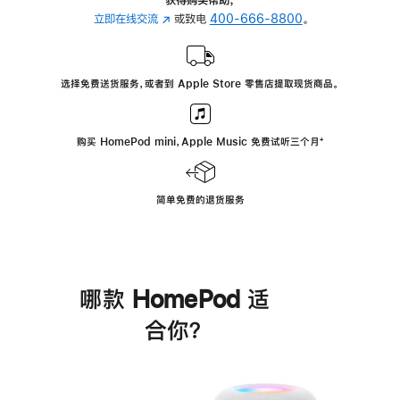
立即在线交流
(在
或致电
400-666-8800
。
新
窗
口
选择免费送货服务，或者到 Apple Store 零售店提取现货商品。
中
打
开)
购买 HomePod mini，Apple Music 免费试听三个月
脚
⁺
注
简单免费的退货服务
哪款 HomePod 适
合你？
进
一
步