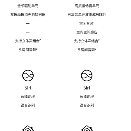
全频驱动单元
高振幅低音单元
双振动抵消无源辐射器
五高音单元波束成形阵列
—
空间音频
脚
¹
注
—
室内空间感应
支持立体声组合
脚
²
支持立体声组合
脚
²
注
注
多房间音频
脚
³
多房间音频
脚
³
注
注
Siri
Siri
智能助理
智能助理
语音识别
语音识别