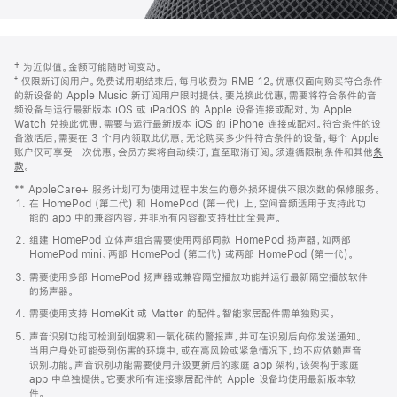
网
脚
‡ 为近似值。金额可能随时间变动。
注
页
⁺ 仅限新订阅用户。免费试用期结束后，每月收费为 RMB 12。优惠仅面向购买符合条件
页
的新设备的 Apple Music 新订阅用户限时提供。要兑换此优惠，需要将符合条件的音
频设备与运行最新版本 iOS 或 iPadOS 的 Apple 设备连接或配对。为 Apple
脚
Watch 兑换此优惠，需要与运行最新版本 iOS 的 iPhone 连接或配对。符合条件的设
备激活后，需要在 3 个月内领取此优惠。无论购买多少件符合条件的设备，每个 Apple
账户仅可享受一次优惠。会员方案将自动续订，直至取消订阅。须遵循限制条件和其他
条
款
。
(在
新
** AppleCare+ 服务计划可为使用过程中发生的意外损坏提供不限次数的保修服务。
窗
在 HomePod (第二代) 和 HomePod (第一代) 上，空间音频适用于支持此功
口
能的 app 中的兼容内容。并非所有内容都支持杜比全景声。
中
打
组建 HomePod 立体声组合需要使用两部同款 HomePod 扬声器，如两部
开)
HomePod mini、两部 HomePod (第二代) 或两部 HomePod (第一代)。
需要使用多部 HomePod 扬声器或兼容隔空播放功能并运行最新隔空播放软件
的扬声器。
需要使用支持 HomeKit 或 Matter 的配件。智能家居配件需单独购买。
声音识别功能可检测到烟雾和一氧化碳的警报声，并可在识别后向你发送通知。
当用户身处可能受到伤害的环境中，或在高风险或紧急情况下，均不应依赖声音
识别功能。声音识别功能需要使用升级更新后的家庭 app 架构，该架构于家庭
app 中单独提供。它要求所有连接家居配件的 Apple 设备均使用最新版本软
件。