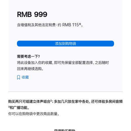
划
(适
RMB 999
用
于
含增值税及其他法定税费：约 RMB 115‡。
HomeP
mini)
添加到购物袋
需要考虑一下？
将此设备加入你的收藏，即可先保留全部配置选择，之后随时
回来再继续选购。
收藏
购买两只可组建立体声组合
脚
²；多加几只放在家中各处，还可体验多‍房‍间音频
脚
³和广播功能。
注
注
你可以在购物袋中更改商品数量。
获得购买帮助，