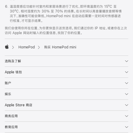
温湿度感应功能针对室内和家居场景进行了优化，即环境温度约为 15ºC 至
30ºC、相对湿度约为 30% 至 70% 的场景。在长时间以高音量播放音频等情
况下，准确性可能会降低。HomePod mini 在启动后需要一定时间对传感器进
行校准，才可显示结果。
我们会使用你所在位置，为你更快显示送货选项。我们通过你的 IP 地址，或者你在上次
访问 Apple 网站时输入的位置信息，找到了你的位置。
HomePod
购买 HomePod mini
Apple
选购及了解
Apple 钱包
账户
娱乐
Apple Store 商店
商务应用
教育应用