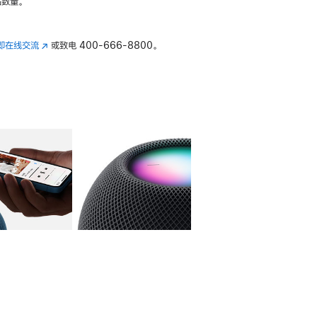
数量。
即在线交流
(在
或致电
400-666-8800。
新
窗
口
中
打
开)
库
图像
4
图库
图像
5