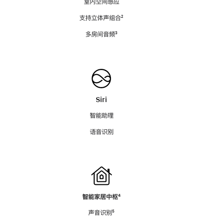
室内空间感应
支持立体声组合
脚
²
注
多房间音频
脚
³
注
Siri
智能助理
语音识别
智能家居中枢
脚
⁴
注
声音识别
脚
⁵