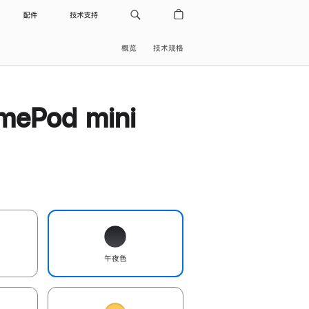
配件
技术支持
概览
技术规格
ePod mini
午夜色