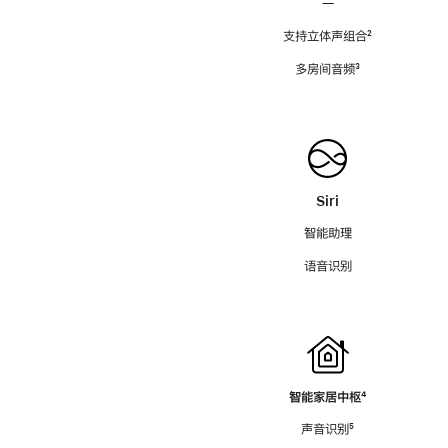
—
支持立体声组合
脚
²
注
多房间音频
脚
³
注
Siri
智能助理
语音识别
智能家居中枢
脚
⁴
注
声音识别
脚
⁵