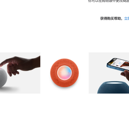
你可以在购物袋中更改商品
获得购买帮助，
立
图库
图像
2
图库
图像
3
图