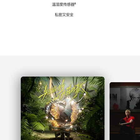
注
温湿度传感器
脚
⁶
注
私密又安全