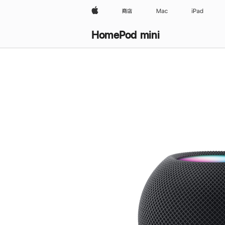
Apple
商店
Mac
iPad
HomePod mini
购
买
HomePod mini