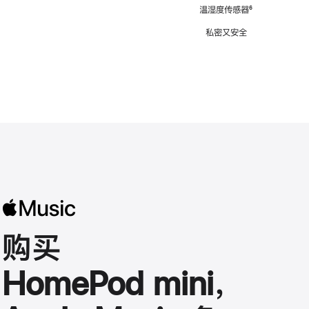
注
温湿度传感器
脚
⁶
注
私密又安全
购买
HomePod mini，