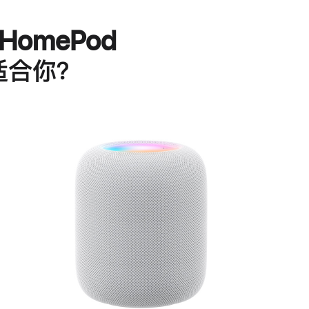
HomePod
适合你？
进
一
步
了
解
HomePod<