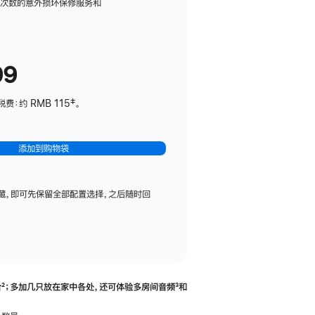
务
限次数的意外损坏保修服务和
计
划
(适
99
用
于
：约 RMB 115‡。
HomePod
mini)
添加到购物袋
藏，即可先保留全部配置选择，之后随时回
合
脚
²；多加几只放在家中各处，还可体验多‍房‍间音频
脚
³和
注
注