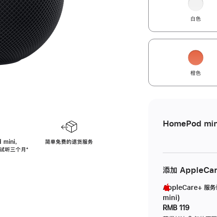
白色
橙色
HomePod min
 mini，
简单免费的退货服务
免费试听三个月
脚
⁺
注
添加 AppleCa
AppleCare+ 服
mini)
RMB 119