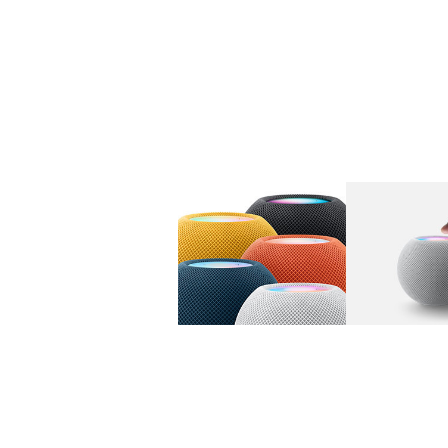
图库
图像
1