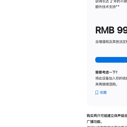
获得长达 2 年的不
额外技术支持
脚
**
注
RMB 9
含增值税及其他法定税费
需要考虑一下？
将此设备加入你的收
来再继续选购。
收藏
购买两只可组建立体声组
广播功能。