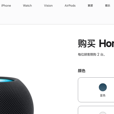
iPhone
Watch
Vision
AirPods
家居
娱乐
购买 Hom
每位顾客限购 2 台。
颜色
蓝色