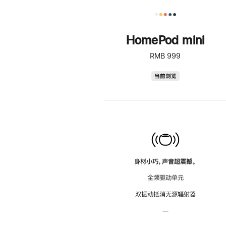
HomePod mini
RMB 999
HomePod
当前浏览
mini
身材小巧，声音超震撼。
全频驱动单元
双振动抵消无源辐射器
—