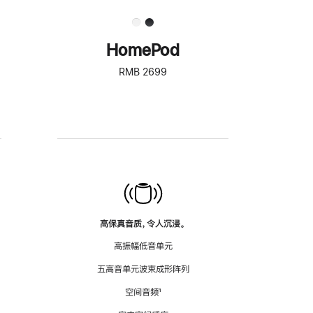
HomePod
RMB 2699
高保真音质，令人沉浸。
高振幅低音单元
五高音单元波束成形阵列
空间音频
脚
¹
注