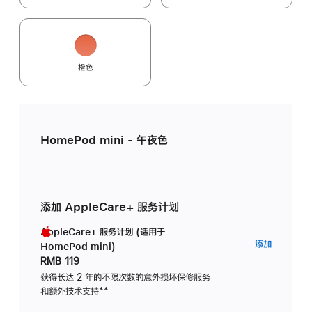
橙色
HomePod mini - 午夜色
添加 AppleCare+ 服务计划
AppleCare+ 服务计划 (适用于
AppleC
添加
HomePod mini)
服
RMB 119
务
获得长达 2 年的不限次数的意外损坏保修服务
和额外技术支持
脚
**
计
注