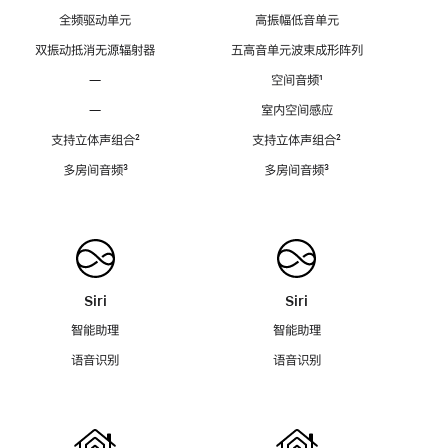
全频驱动单元
高振幅低音单元
双振动抵消无源辐射器
五高音单元波束成形阵列
—
空间音频
脚
¹
注
—
室内空间感应
支持立体声组合
脚
²
支持立体声组合
脚
²
注
注
多房间音频
脚
³
多房间音频
脚
³
注
注
Siri
Siri
智能助理
智能助理
语音识别
语音识别