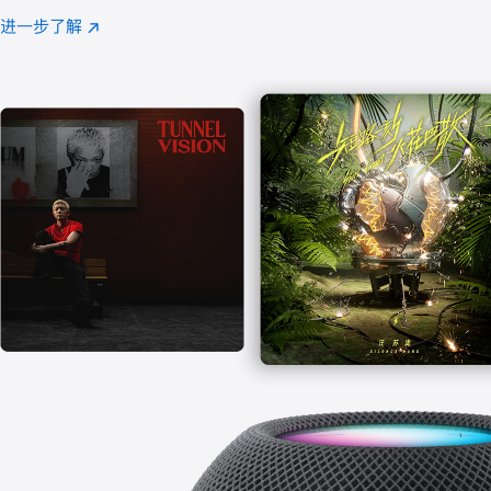
注
进一步了解
Apple
(在
Music
新
窗
口
中
打
开)