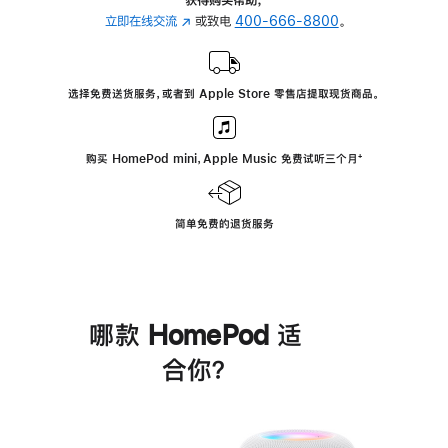
立即在线交流
(在
或致电
400-666-8800
。
新
窗
口
选择免费送货服务，或者到 Apple Store 零售店提取现货商品。
中
打
开)
购买 HomePod mini，Apple Music 免费试听三个月
脚
⁺
注
简单免费的退货服务
哪款 HomePod 适
合你？
进
一
步