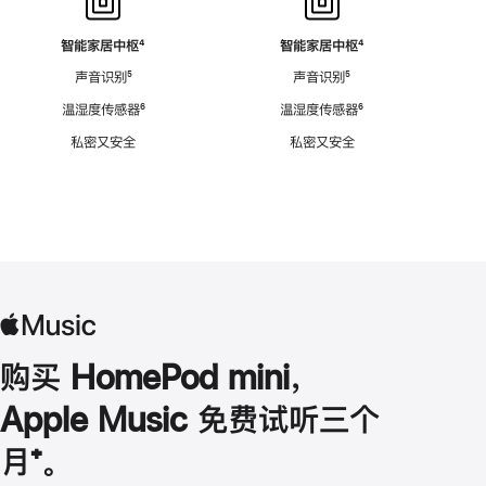
智能家居中枢
脚
⁴
智能家居中枢
脚
⁴
注
注
声音识别
脚
⁵
声音识别
脚
⁵
注
注
温湿度传感器
脚
⁶
温湿度传感器
脚
⁶
注
注
私密又安全
私密又安全
购买 HomePod mini，
Apple Music 免费试听三个
月
脚
⁺。