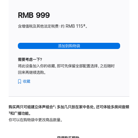
划
(适
RMB 999
用
于
含增值税及其他法定税费：约 RMB 115‡。
HomeP
mini)
添加到购物袋
需要考虑一下？
将此设备加入你的收藏，即可先保留全部配置选择，之后随时
回来再继续选购。
收藏
购买两只可组建立体声组合
脚
²；多加几只放在家中各处，还可体验多‍房‍间音频
脚
³和广播功能。
注
注
你可以在购物袋中更改商品数量。
获得购买帮助，