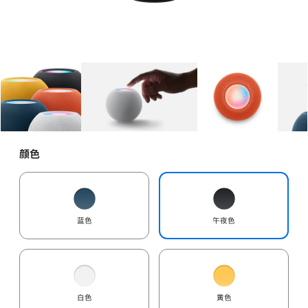
图库
图像
1
图库
图像
2
图库
图像
3
颜色
蓝色
午夜色
白色
黄色