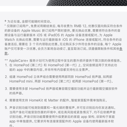
网
脚
‡ 为近似值。金额可能随时间变动。
注
页
⁺ 仅限新订阅用户。免费试用期结束后，每月收费为 RMB 12。优惠仅面向购买符合条件
页
的新设备的 Apple Music 新订阅用户限时提供。要兑换此优惠，需要将符合条件的音
频设备与运行最新版本 iOS 或 iPadOS 的 Apple 设备连接或配对。为 Apple
脚
Watch 兑换此优惠，需要与运行最新版本 iOS 的 iPhone 连接或配对。符合条件的设
备激活后，需要在 3 个月内领取此优惠。无论购买多少件符合条件的设备，每个 Apple
账户仅可享受一次优惠。会员方案将自动续订，直至取消订阅。须遵循限制条件和其他
条
款
。
(在
新
** AppleCare+ 服务计划可为使用过程中发生的意外损坏提供不限次数的保修服务。
窗
在 HomePod (第二代) 和 HomePod (第一代) 上，空间音频适用于支持此功
口
能的 app 中的兼容内容。并非所有内容都支持杜比全景声。
中
打
组建 HomePod 立体声组合需要使用两部同款 HomePod 扬声器，如两部
开)
HomePod mini、两部 HomePod (第二代) 或两部 HomePod (第一代)。
需要使用多部 HomePod 扬声器或兼容隔空播放功能并运行最新隔空播放软件
的扬声器。
需要使用支持 HomeKit 或 Matter 的配件。智能家居配件需单独购买。
声音识别功能可检测到烟雾和一氧化碳的警报声，并可在识别后向你发送通知。
当用户身处可能受到伤害的环境中，或在高风险或紧急情况下，均不应依赖声音
识别功能。声音识别功能需要使用升级更新后的家庭 app 架构，该架构于家庭
app 中单独提供。它要求所有连接家居配件的 Apple 设备均使用最新版本软
件。