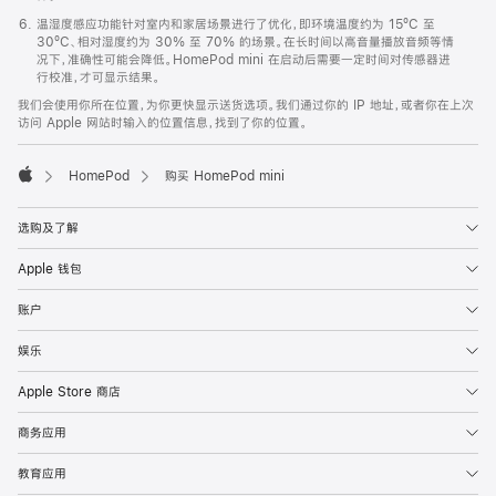
温湿度感应功能针对室内和家居场景进行了优化，即环境温度约为 15ºC 至
30ºC、相对湿度约为 30% 至 70% 的场景。在长时间以高音量播放音频等情
况下，准确性可能会降低。HomePod mini 在启动后需要一定时间对传感器进
行校准，才可显示结果。
我们会使用你所在位置，为你更快显示送货选项。我们通过你的 IP 地址，或者你在上次
访问 Apple 网站时输入的位置信息，找到了你的位置。
HomePod
购买 HomePod mini
Apple
选购及了解
Apple 钱包
账户
娱乐
Apple Store 商店
商务应用
教育应用