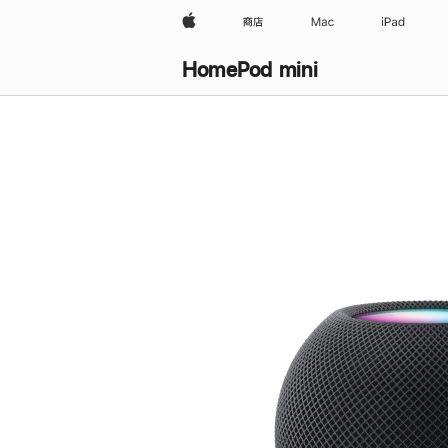
Apple
商店
Mac
iPad
HomePod mini
购
买
HomePod mini