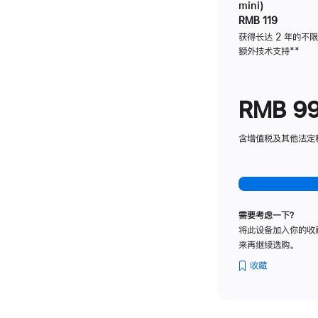
mini)
RMB 119
获得长达 2 年的不
额外技术支持
脚
**
注
RMB 9
含增值税及其他法定税费
需要考虑一下？
将此设备加入你的收
来再继续选购。
收藏