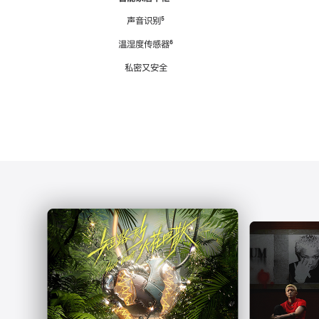
注
声音识别
脚
⁵
注
温湿度传感器
脚
⁶
注
私密又安全