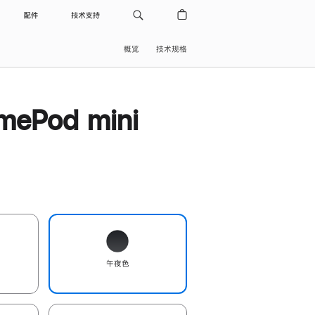
配件
技术支持
概览
技术规格
ePod mini
午夜色