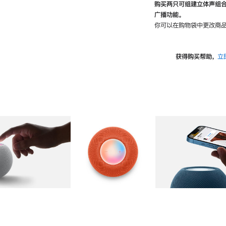
购买两只可组建立体声组
广播功能。
你可以在购物袋中更改商品
获得购买帮助，
立
图库
图像
2
图库
图像
3
图