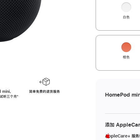
白色
橙色
 mini，
简单免费的退货服务
HomePod min
免费试听三个月
脚
⁺
注
添加 AppleCa
AppleCare+ 服