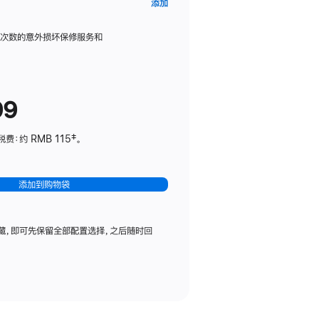
AppleCare+
添加
服
务
限次数的意外损坏保修服务和
计
划
(适
99
用
于
：约 RMB 115‡。
HomePod
mini)
添加到购物袋
藏，即可先保留全部配置选择，之后随时回