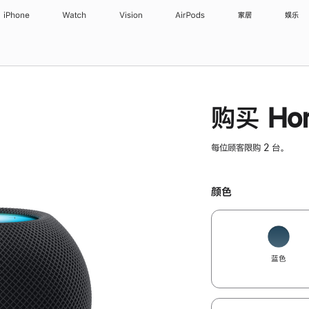
iPhone
Watch
Vision
AirPods
家居
娱乐
购买 Hom
每位顾客限购 2 台。
颜色
蓝色