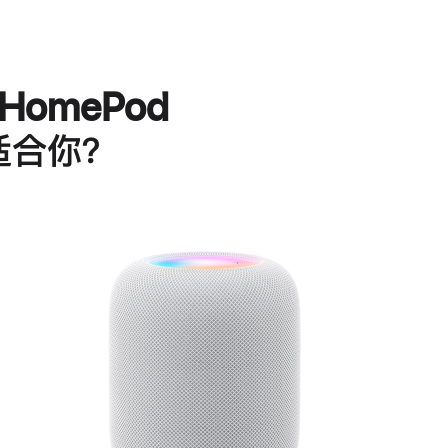
HomePod
适合你？
进
一
步
了
解
HomePod<