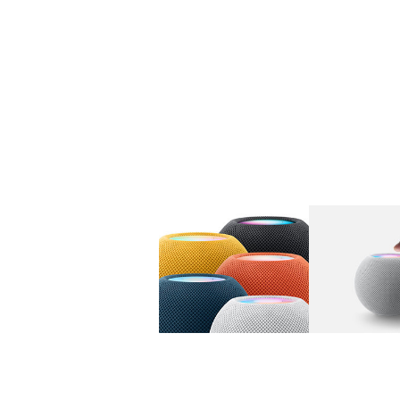
图库
图像
1