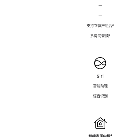
—
—
支持立体声组合
脚
²
注
多房间音频
脚
³
注
Siri
智能助理
语音识别
智能家居中枢
脚
⁴