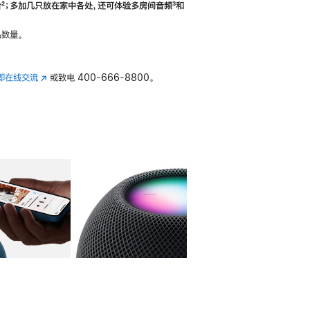
合
脚
²；多加几只放在家中各处，还可体验多‍房‍间音频
脚
³和
注
注
数量。
即在线交流
(在
或致电
400-666-8800。
新
窗
口
中
打
开)
库
图像
4
图库
图像
5