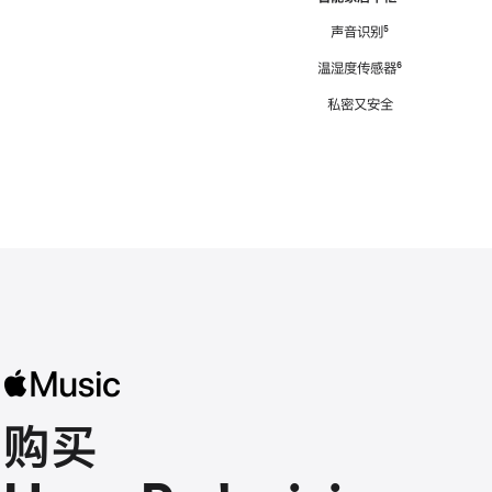
注
声音识别
脚
⁵
注
温湿度传感器
脚
⁶
注
私密又安全
购买