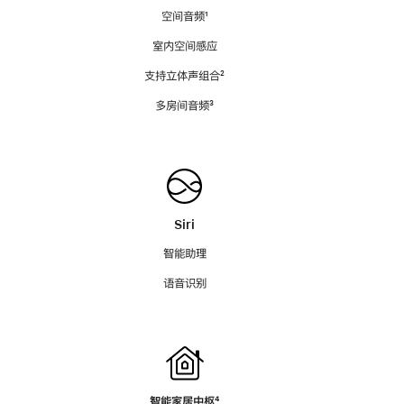
空间音频
脚
¹
注
室内空间感应
支持立体声组合
脚
²
注
多房间音频
脚
³
注
Siri
智能助理
语音识别
智能家居中枢
脚
⁴