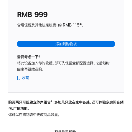
划
(适
RMB 999
用
于
含增值税及其他法定税费：约 RMB 115‡。
HomeP
mini)
添加到购物袋
需要考虑一下？
将此设备加入你的收藏，即可先保留全部配置选择，之后随时
回来再继续选购。
收藏
购买两只可组建立体声组合
脚
²；多加几只放在家中各处，还可体验多‍房‍间音频
脚
³和广播功能。
注
注
你可以在购物袋中更改商品数量。
获得购买帮助，