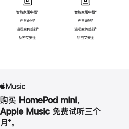
智能家居中枢
脚
⁴
智能家居中枢
脚
⁴
注
注
声音识别
脚
⁵
声音识别
脚
⁵
注
注
温湿度传感器
脚
⁶
温湿度传感器
脚
⁶
注
注
私密又安全
私密又安全
购买 HomePod mini，
Apple Music 免费试听三个
月
脚
⁺。