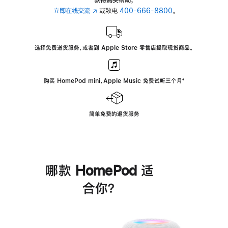
立即在线交流
(在
或致电
400-666-8800
。
新
窗
口
选择免费送货服务，或者到 Apple Store 零售店提取现货商品。
中
打
开)
购买 HomePod mini，Apple Music 免费试听三个月
脚
⁺
注
简单免费的退货服务
哪款 HomePod 适
合你？
进
一
步