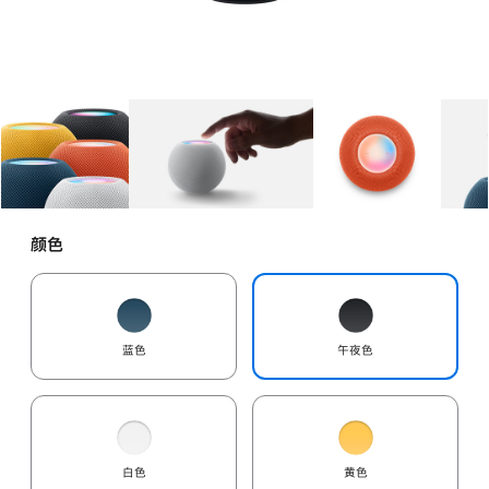
图库
图像
1
图库
图像
2
图库
图像
3
颜色
蓝色
午夜色
白色
黄色