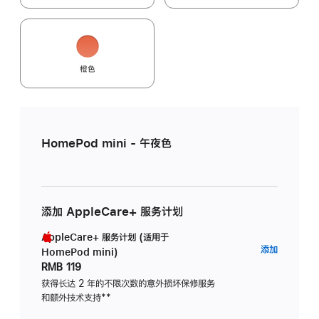
橙色
HomePod mini - 午夜色
添加 AppleCare+ 服务计划
AppleCare+ 服务计划 (适用于
AppleC
添加
HomePod mini)
服
RMB 119
务
获得长达 2 年的不限次数的意外损坏保修服务
和额外技术支持
脚
**
计
注