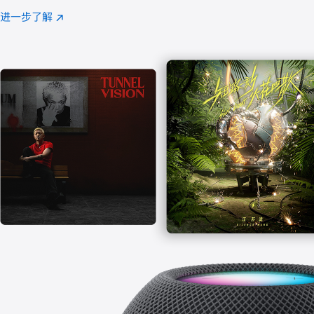
注
进一步了解
Apple
(在
Music
新
窗
口
中
打
开)