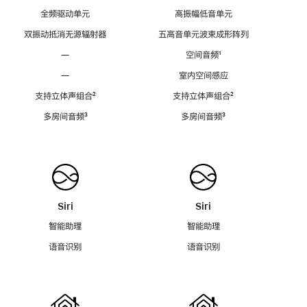
全频驱动单元
高振幅低音单元
双振动抵消无源辐射器
五高音单元波束成形阵列
—
空间音频
脚
¹
注
—
室内空间感应
支持立体声组合
脚
²
支持立体声组合
脚
²
注
注
多房间音频
脚
³
多房间音频
脚
³
注
注
Siri
Siri
智能助理
智能助理
语音识别
语音识别