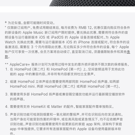
网
脚
‡ 为近似值。金额可能随时间变动。
注
页
⁺ 仅限新订阅用户。免费试用期结束后，每月收费为 RMB 12。优惠仅面向购买符合条件
页
的新设备的 Apple Music 新订阅用户限时提供。要兑换此优惠，需要将符合条件的音
频设备与运行最新版本 iOS 或 iPadOS 的 Apple 设备连接或配对。为 Apple
脚
Watch 兑换此优惠，需要与运行最新版本 iOS 的 iPhone 连接或配对。符合条件的设
备激活后，需要在 3 个月内领取此优惠。无论购买多少件符合条件的设备，每个 Apple
账户仅可享受一次优惠。会员方案将自动续订，直至取消订阅。须遵循限制条件和其他
条
款
。
(在
新
** AppleCare+ 服务计划可为使用过程中发生的意外损坏提供不限次数的保修服务。
窗
在 HomePod (第二代) 和 HomePod (第一代) 上，空间音频适用于支持此功
口
能的 app 中的兼容内容。并非所有内容都支持杜比全景声。
中
打
组建 HomePod 立体声组合需要使用两部同款 HomePod 扬声器，如两部
开)
HomePod mini、两部 HomePod (第二代) 或两部 HomePod (第一代)。
需要使用多部 HomePod 扬声器或兼容隔空播放功能并运行最新隔空播放软件
的扬声器。
需要使用支持 HomeKit 或 Matter 的配件。智能家居配件需单独购买。
声音识别功能可检测到烟雾和一氧化碳的警报声，并可在识别后向你发送通知。
当用户身处可能受到伤害的环境中，或在高风险或紧急情况下，均不应依赖声音
识别功能。声音识别功能需要使用升级更新后的家庭 app 架构，该架构于家庭
app 中单独提供。它要求所有连接家居配件的 Apple 设备均使用最新版本软
件。