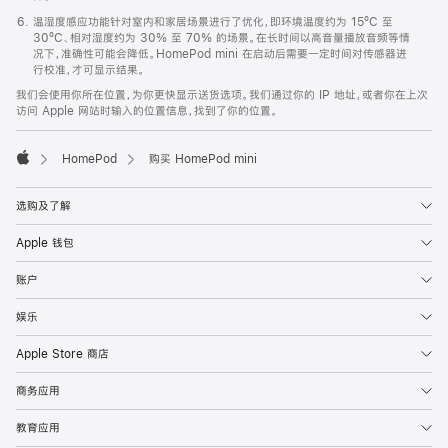
温湿度感应功能针对室内和家居场景进行了优化，即环境温度约为 15ºC 至
30ºC、相对湿度约为 30% 至 70% 的场景。在长时间以高音量播放音频等情
况下，准确性可能会降低。HomePod mini 在启动后需要一定时间对传感器进
行校准，才可显示结果。
我们会使用你所在位置，为你更快显示送货选项。我们通过你的 IP 地址，或者你在上次
访问 Apple 网站时输入的位置信息，找到了你的位置。
HomePod
购买 HomePod mini
Apple
选购及了解
Apple 钱包
账户
娱乐
Apple Store 商店
商务应用
教育应用