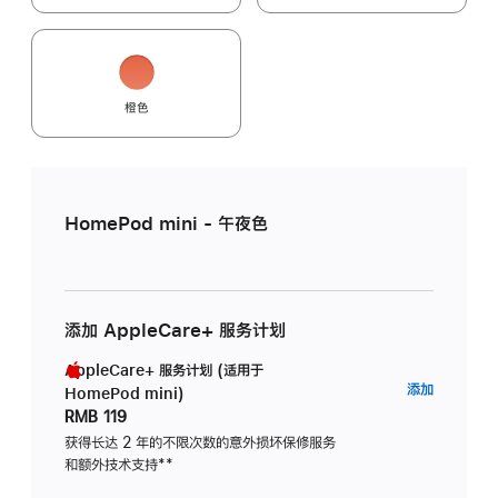
橙色
HomePod mini - 午夜色
添加 AppleCare+ 服务计划
AppleCare+ 服务计划 (适用于
AppleC
添加
HomePod mini)
服
RMB 119
务
获得长达 2 年的不限次数的意外损坏保修服务
和额外技术支持
脚
**
计
注