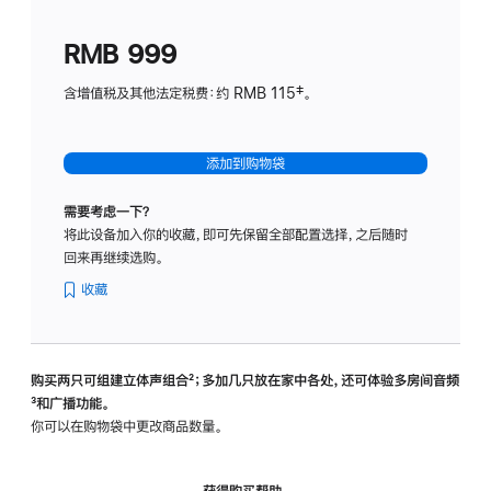
划
(适
RMB 999
用
于
含增值税及其他法定税费：约 RMB 115‡。
HomeP
mini)
添加到购物袋
需要考虑一下？
将此设备加入你的收藏，即可先保留全部配置选择，之后随时
回来再继续选购。
收藏
购买两只可组建立体声组合
脚
²；多加几只放在家中各处，还可体验多‍房‍间音频
脚
³和广播功能。
注
注
你可以在购物袋中更改商品数量。
获得购买帮助，