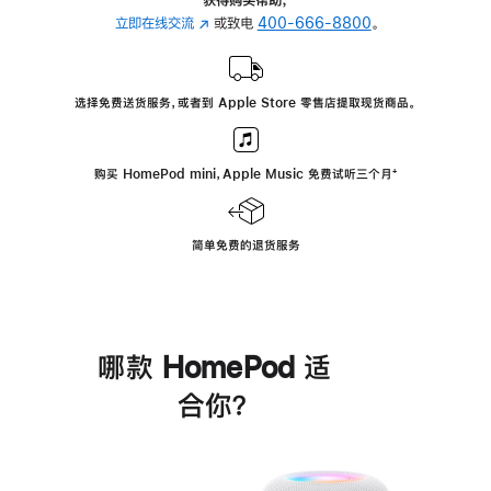
立即在线交流
(在
或致电
400-666-8800
。
新
窗
口
选择免费送货服务，或者到 Apple Store 零售店提取现货商品。
中
打
开)
购买 HomePod mini，Apple Music 免费试听三个月
脚
⁺
注
简单免费的退货服务
哪款 HomePod 适
合你？
进
一
步