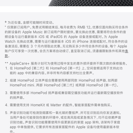
网
脚
‡ 为近似值。金额可能随时间变动。
注
页
⁺ 仅限新订阅用户。免费试用期结束后，每月收费为 RMB 12。优惠仅面向购买符合条件
页
的新设备的 Apple Music 新订阅用户限时提供。要兑换此优惠，需要将符合条件的音
频设备与运行最新版本 iOS 或 iPadOS 的 Apple 设备连接或配对。为 Apple
脚
Watch 兑换此优惠，需要与运行最新版本 iOS 的 iPhone 连接或配对。符合条件的设
备激活后，需要在 3 个月内领取此优惠。无论购买多少件符合条件的设备，每个 Apple
账户仅可享受一次优惠。会员方案将自动续订，直至取消订阅。须遵循限制条件和其他
条
款
。
(在
新
** AppleCare+ 服务计划可为使用过程中发生的意外损坏提供不限次数的保修服务。
窗
在 HomePod (第二代) 和 HomePod (第一代) 上，空间音频适用于支持此功
口
能的 app 中的兼容内容。并非所有内容都支持杜比全景声。
中
打
组建 HomePod 立体声组合需要使用两部同款 HomePod 扬声器，如两部
开)
HomePod mini、两部 HomePod (第二代) 或两部 HomePod (第一代)。
需要使用多部 HomePod 扬声器或兼容隔空播放功能并运行最新隔空播放软件
的扬声器。
需要使用支持 HomeKit 或 Matter 的配件。智能家居配件需单独购买。
声音识别功能可检测到烟雾和一氧化碳的警报声，并可在识别后向你发送通知。
当用户身处可能受到伤害的环境中，或在高风险或紧急情况下，均不应依赖声音
识别功能。声音识别功能需要使用升级更新后的家庭 app 架构，该架构于家庭
app 中单独提供。它要求所有连接家居配件的 Apple 设备均使用最新版本软
件。