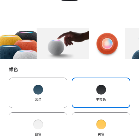
图库
图像
1
图库
图像
2
图库
图像
3
颜色
蓝色
午夜色
白色
黄色