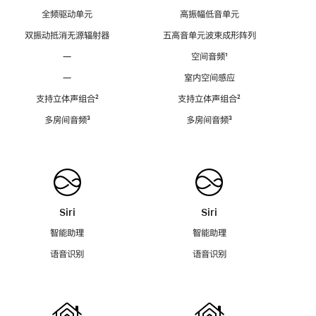
全频驱动单元
高振幅低音单元
双振动抵消无源辐射器
五高音单元波束成形阵列
—
空间音频
脚
¹
注
—
室内空间感应
支持立体声组合
脚
²
支持立体声组合
脚
²
注
注
多房间音频
脚
³
多房间音频
脚
³
注
注
Siri
Siri
智能助理
智能助理
语音识别
语音识别