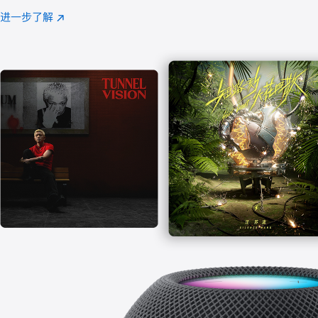
注
进一步了解
Apple
(在
Music
新
窗
口
中
打
开)