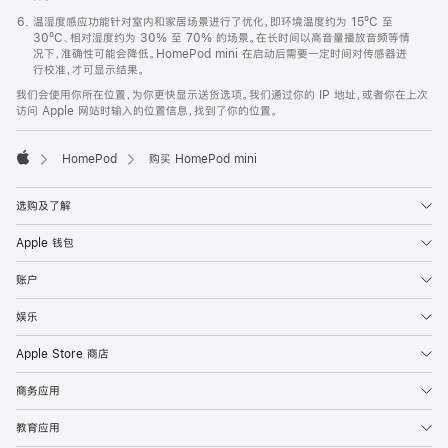
温湿度感应功能针对室内和家居场景进行了优化，即环境温度约为 15ºC 至
30ºC、相对湿度约为 30% 至 70% 的场景。在长时间以高音量播放音频等情
况下，准确性可能会降低。HomePod mini 在启动后需要一定时间对传感器进
行校准，才可显示结果。
我们会使用你所在位置，为你更快显示送货选项。我们通过你的 IP 地址，或者你在上次
访问 Apple 网站时输入的位置信息，找到了你的位置。
HomePod
购买 HomePod mini
Apple
选购及了解
Apple 钱包
账户
娱乐
Apple Store 商店
商务应用
教育应用