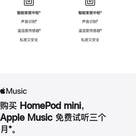
智能家居中枢
脚
⁴
智能家居中枢
脚
⁴
注
注
声音识别
脚
⁵
声音识别
脚
⁵
注
注
温湿度传感器
脚
⁶
温湿度传感器
脚
⁶
注
注
私密又安全
私密又安全
购买 HomePod mini，
Apple Music 免费试听三个
月
脚
⁺。