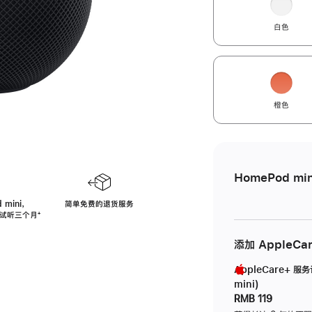
白色
橙色
HomePod min
 mini，
简单免费的退货服务
免费试听三个月
脚
⁺
注
添加 AppleCa
AppleCare+ 服
mini)
RMB 119