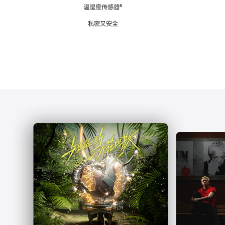
注
温湿度传感器
脚
⁶
注
私密又安全