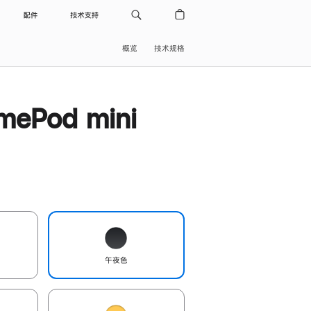
配件
技术支持
概览
技术规格
ePod mini
午夜色