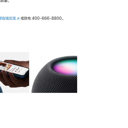
数量。
即在线交流
(在
或致电
400-666-8800。
新
窗
口
中
打
开)
库
图像
4
图库
图像
5