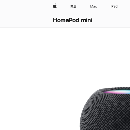
Apple
商店
Mac
iPad
HomePod mini
购
买
HomePod mini