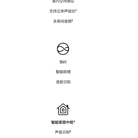
室内空间感应
支持立体声组合
脚
²
注
多房间音频
脚
³
注
Siri
智能助理
语音识别
智能家居中枢
脚
⁴
注
声音识别
脚
⁵