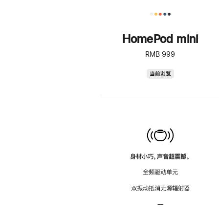
HomePod mini
RMB 999
HomePod
当前浏览
mini
身材小巧，声音超震撼。
全频驱动单元
双振动抵消无源辐射器
—