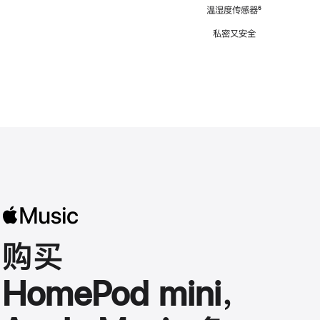
注
温湿度传感器
脚
⁶
注
私密又安全
购买
HomePod mini，