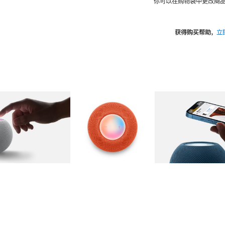
你可以在购物袋中更改商品
获得购买帮助，
立
图库
图像
2
图库
图像
3
图