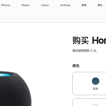
iPhone
Watch
Vision
AirPods
家居
娱乐
购买 Hom
每位顾客限购 2 台。
颜色
蓝色