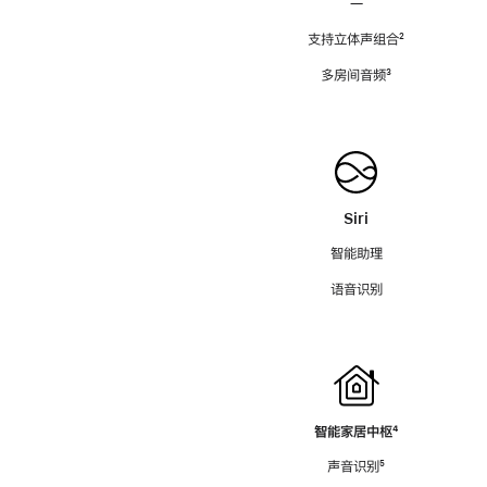
—
支持立体声组合
脚
²
注
多房间音频
脚
³
注
Siri
智能助理
语音识别
智能家居中枢
脚
⁴
注
声音识别
脚
⁵