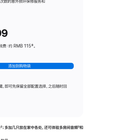
务
限次数的意外损坏保修服务和
计
划
(适
99
用
于
：约 RMB 115‡。
HomePod
mini)
添加到购物袋
藏，即可先保留全部配置选择，之后随时回
合
脚
²；多加几只放在家中各处，还可体验多‍房‍间音频
脚
³和
注
注