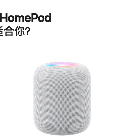
HomePod
适合你？
进
一
步
了
解
HomePod<