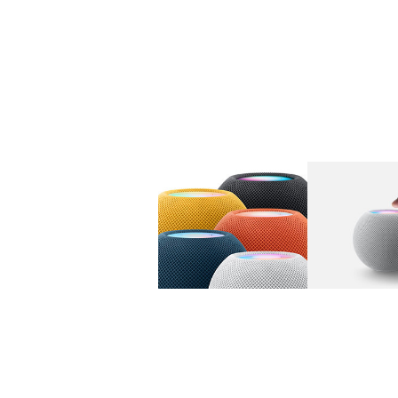
图库
图像
1