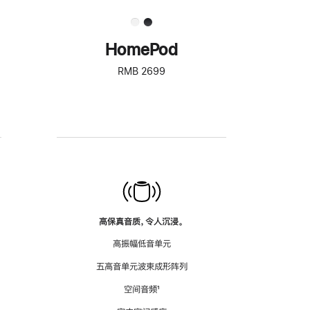
HomePod
RMB 2699
高保真音质，令人沉浸。
高振幅低音单元
五高音单元波束成形阵列
空间音频
脚
¹
注