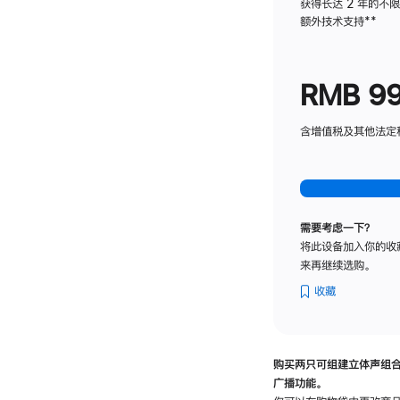
获得长达 2 年的不
额外技术支持
脚
**
注
RMB 9
含增值税及其他法定税费
需要考虑一下？
将此设备加入你的收
来再继续选购。
收藏
购买两只可组建立体声组
广播功能。