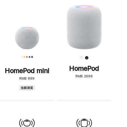
一
步
了
解
HomePod<
HomePod
HomePod mini
RMB 2699
RMB 999
HomePod
当前浏览
mini