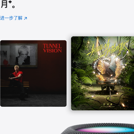
月
脚
⁺。
注
进一步了解
Apple
(在
Music
新
窗
口
中
打
开)