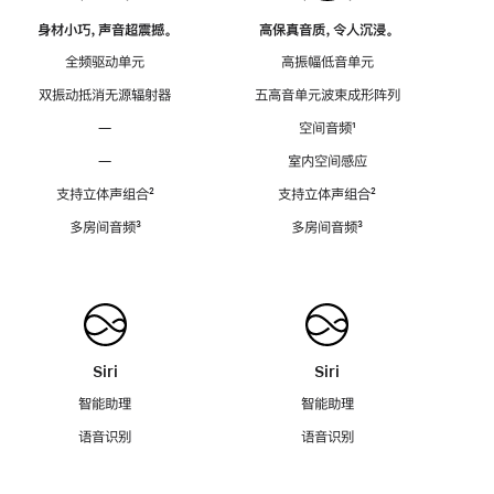
身材小巧，声音超震撼。
高保真音质，令人沉浸。
全频驱动单元
高振幅低音单元
双振动抵消无源辐射器
五高音单元波束成形阵列
—
空间音频
脚
¹
注
—
室内空间感应
支持立体声组合
脚
²
支持立体声组合
脚
²
注
注
多房间音频
脚
³
多房间音频
脚
³
注
注
Siri
Siri
智能助理
智能助理
语音识别
语音识别