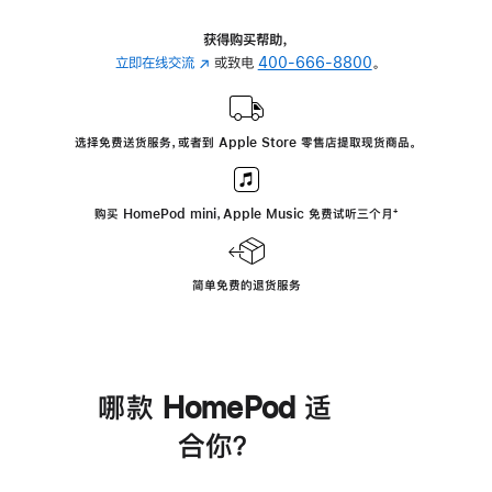
获得购买帮助，
立即在线交流
(在
或致电
400-666-8800
。
新
窗
口
选择免费送货服务，或者到 Apple Store 零售店提取现货商品。
中
打
开)
购买 HomePod mini，Apple Music 免费试听三个月
脚
⁺
注
简单免费的退货服务
哪款 HomePod 适
合你？
进