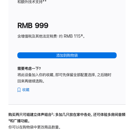
和额外技术支持
脚
**
计
注
划
(适
RMB 999
用
于
含增值税及其他法定税费：约 RMB 115‡。
HomeP
mini)
添加到购物袋
需要考虑一下？
将此设备加入你的收藏，即可先保留全部配置选择，之后随时
回来再继续选购。
收藏
购买两只可组建立体声组合
脚
²；多加几只放在家中各处，还可体验多‍房‍间音频
脚
³和广播功能。
注
注
你可以在购物袋中更改商品数量。