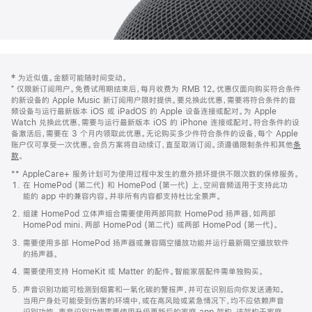
网
脚
‡ 为近似值。金额可能随时间变动。
注
页
⁺ 仅限新订阅用户。免费试用期结束后，每月收费为 RMB 12。优惠仅面向购买符合条件
页
的新设备的 Apple Music 新订阅用户限时提供。要兑换此优惠，需要将符合条件的音
频设备与运行最新版本 iOS 或 iPadOS 的 Apple 设备连接或配对。为 Apple
脚
Watch 兑换此优惠，需要与运行最新版本 iOS 的 iPhone 连接或配对。符合条件的设
备激活后，需要在 3 个月内领取此优惠。无论购买多少件符合条件的设备，每个 Apple
账户仅可享受一次优惠。会员方案将自动续订，直至取消订阅。须遵循限制条件和其他
条
款
。
(在
新
** AppleCare+ 服务计划可为使用过程中发生的意外损坏提供不限次数的保修服务。
窗
在 HomePod (第二代) 和 HomePod (第一代) 上，空间音频适用于支持此功
口
能的 app 中的兼容内容。并非所有内容都支持杜比全景声。
中
打
组建 HomePod 立体声组合需要使用两部同款 HomePod 扬声器，如两部
开)
HomePod mini、两部 HomePod (第二代) 或两部 HomePod (第一代)。
需要使用多部 HomePod 扬声器或兼容隔空播放功能并运行最新隔空播放软件
的扬声器。
需要使用支持 HomeKit 或 Matter 的配件。智能家居配件需单独购买。
声音识别功能可检测到烟雾和一氧化碳的警报声，并可在识别后向你发送通知。
当用户身处可能受到伤害的环境中，或在高风险或紧急情况下，均不应依赖声音
识别功能。声音识别功能需要使用升级更新后的家庭 app 架构，该架构于家庭