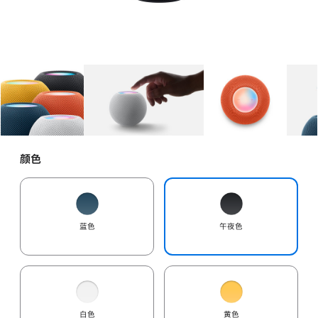
图库
图像
1
图库
图像
2
图库
图像
3
颜色
蓝色
午夜色
白色
黄色