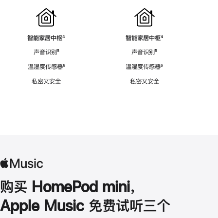
智能家居中枢
脚
⁴
智能家居中枢
脚
⁴
注
注
声音识别
脚
⁵
声音识别
脚
⁵
注
注
温湿度传感器
脚
⁶
温湿度传感器
脚
⁶
注
注
私密又安全
私密又安全
购买 HomePod mini，
Apple Music 免费试听三个