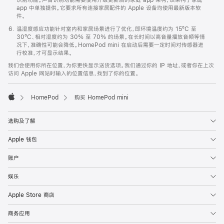
app 中单独提供。它要求所有连接家居配件的 Apple 设备均使用最新版本软
件。
温湿度感应功能针对室内和家居场景进行了优化，即环境温度约为 15ºC 至
30ºC、相对湿度约为 30% 至 70% 的场景。在长时间以高音量播放音频等情
况下，准确性可能会降低。HomePod mini 在启动后需要一定时间对传感器进
行校准，才可显示结果。
我们会使用你所在位置，为你更快显示送货选项。我们通过你的 IP 地址，或者你在上次
访问 Apple 网站时输入的位置信息，找到了你的位置。
HomePod
购买 HomePod mini
Apple
选购及了解
Apple 钱包
账户
娱乐
Apple Store 商店
商务应用