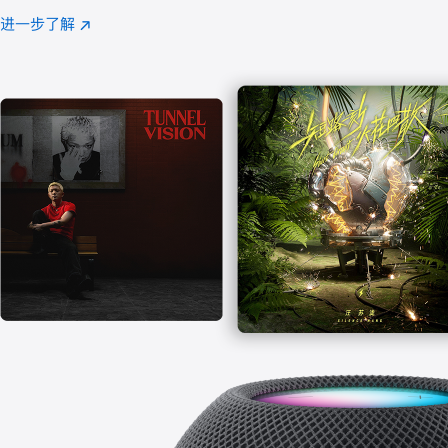
注
进一步了解
Apple
(在
Music
新
窗
口
中
打
开)