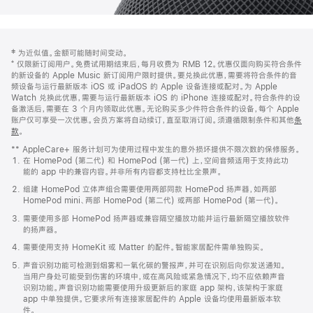
网
脚
‡ 为近似值。金额可能随时间变动。
注
页
⁺ 仅限新订阅用户。免费试用期结束后，每月收费为 RMB 12。优惠仅面向购买符合条件
页
的新设备的 Apple Music 新订阅用户限时提供。要兑换此优惠，需要将符合条件的音
频设备与运行最新版本 iOS 或 iPadOS 的 Apple 设备连接或配对。为 Apple
脚
Watch 兑换此优惠，需要与运行最新版本 iOS 的 iPhone 连接或配对。符合条件的设
备激活后，需要在 3 个月内领取此优惠。无论购买多少件符合条件的设备，每个 Apple
账户仅可享受一次优惠。会员方案将自动续订，直至取消订阅。须遵循限制条件和其他
条
款
。
(在
新
** AppleCare+ 服务计划可为使用过程中发生的意外损坏提供不限次数的保修服务。
窗
在 HomePod (第二代) 和 HomePod (第一代) 上，空间音频适用于支持此功
口
能的 app 中的兼容内容。并非所有内容都支持杜比全景声。
中
打
组建 HomePod 立体声组合需要使用两部同款 HomePod 扬声器，如两部
开)
HomePod mini、两部 HomePod (第二代) 或两部 HomePod (第一代)。
需要使用多部 HomePod 扬声器或兼容隔空播放功能并运行最新隔空播放软件
的扬声器。
需要使用支持 HomeKit 或 Matter 的配件。智能家居配件需单独购买。
声音识别功能可检测到烟雾和一氧化碳的警报声，并可在识别后向你发送通知。
当用户身处可能受到伤害的环境中，或在高风险或紧急情况下，均不应依赖声音
识别功能。声音识别功能需要使用升级更新后的家庭 app 架构，该架构于家庭
app 中单独提供。它要求所有连接家居配件的 Apple 设备均使用最新版本软
件。