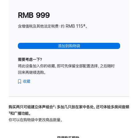
划
(适
RMB 999
用
于
含增值税及其他法定税费：约 RMB 115‡。
HomeP
mini)
添加到购物袋
需要考虑一下？
将此设备加入你的收藏，即可先保留全部配置选择，之后随时
回来再继续选购。
收藏
购买两只可组建立体声组合
脚
²；多加几只放在家中各处，还可体验多‍房‍间音频
脚
³和广播功能。
注
注
你可以在购物袋中更改商品数量。
获得购买帮助，