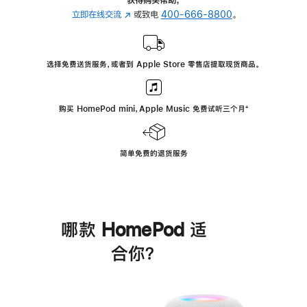
立即在线交流
(在
或致电
400-666-8800
。
新
窗
口
选择免费送货服务，或者到 Apple Store 零售店提取现货商品。
中
打
开)
购买 HomePod mini，Apple Music 免费试听三个月
脚
⁺
注
简单免费的退货服务
哪款 HomePod 适
合你？
进
一
步