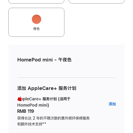
橙色
HomePod mini - 午夜色
添加 AppleCare+ 服务计划
AppleCare+ 服务计划 (适用于
AppleC
添加
HomePod mini)
服
RMB 119
务
获得长达 2 年的不限次数的意外损坏保修服务
和额外技术支持
脚
**
计
注