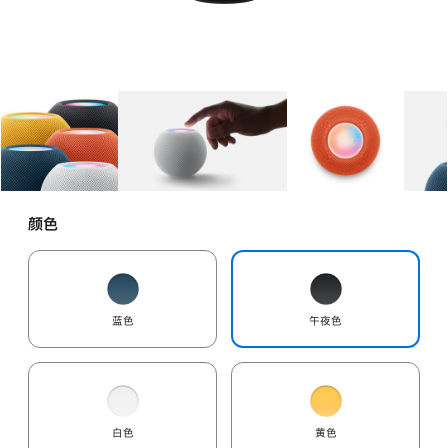
图库
图像
1
图库
图像
2
图库
图像
3
颜色
蓝色
午夜色
白色
黄色