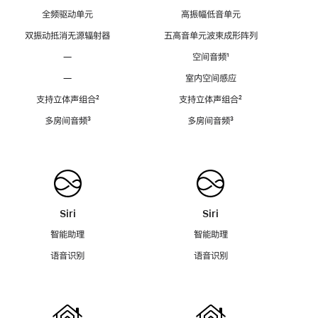
全频驱动单元
高振幅低音单元
双振动抵消无源辐射器
五高音单元波束成形阵列
—
空间音频
脚
¹
注
—
室内空间感应
支持立体声组合
脚
²
支持立体声组合
脚
²
注
注
多房间音频
脚
³
多房间音频
脚
³
注
注
Siri
Siri
智能助理
智能助理
语音识别
语音识别