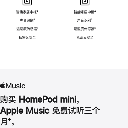
智能家居中枢
脚
⁴
智能家居中枢
脚
⁴
注
注
声音识别
脚
⁵
声音识别
脚
⁵
注
注
温湿度传感器
脚
⁶
温湿度传感器
脚
⁶
注
注
私密又安全
私密又安全
购买 HomePod mini，
Apple Music 免费试听三个
月
脚
⁺。