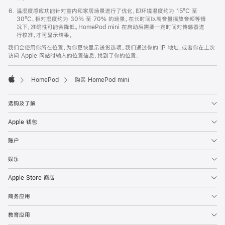
温湿度感应功能针对室内和家居场景进行了优化，即环境温度约为 15ºC 至
30ºC、相对湿度约为 30% 至 70% 的场景。在长时间以高音量播放音频等情
况下，准确性可能会降低。HomePod mini 在启动后需要一定时间对传感器进
行校准，才可显示结果。
我们会使用你所在位置，为你更快显示送货选项。我们通过你的 IP 地址，或者你在上次
访问 Apple 网站时输入的位置信息，找到了你的位置。
HomePod
购买 HomePod mini
Apple
选购及了解
Apple 钱包
账户
娱乐
Apple Store 商店
商务应用
教育应用