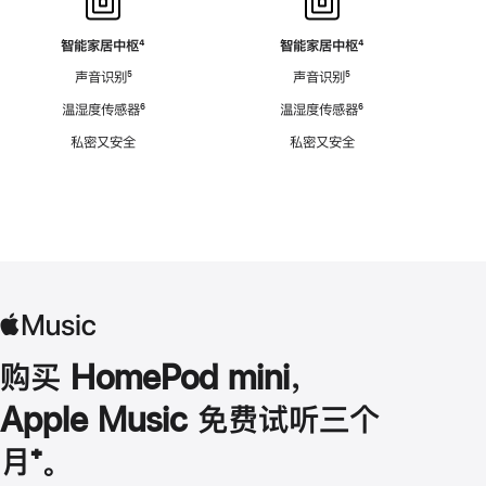
智能家居中枢
脚
⁴
智能家居中枢
脚
⁴
注
注
声音识别
脚
⁵
声音识别
脚
⁵
注
注
温湿度传感器
脚
⁶
温湿度传感器
脚
⁶
注
注
私密又安全
私密又安全
购买 HomePod mini，
Apple Music 免费试听三个
月
脚
⁺。