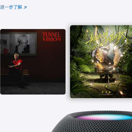
注
进一步了解
Apple
(在
Music
新
窗
口
中
打
开)