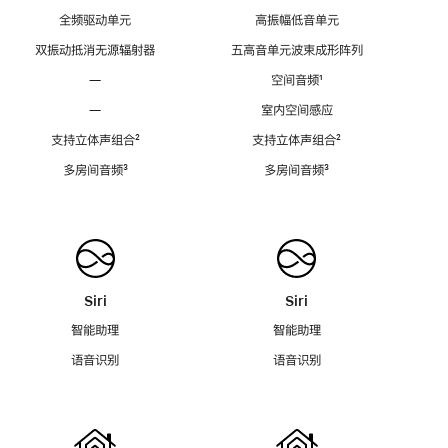
全频驱动单元
高振幅低音单元
双振动抵消无源辐射器
五高音单元波束成形阵列
—
空间音频
脚
¹
注
—
室内空间感应
支持立体声组合
脚
²
支持立体声组合
脚
²
注
注
多房间音频
脚
³
多房间音频
脚
³
注
注
Siri
Siri
智能助理
智能助理
语音识别
语音识别