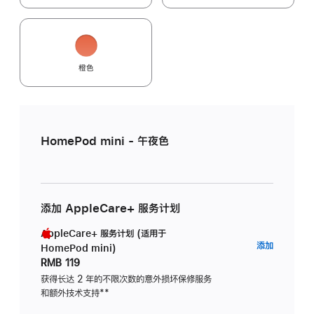
橙色
HomePod mini - 午夜色
添加 AppleCare+ 服务计划
AppleCare+ 服务计划 (适用于
AppleC
添加
HomePod mini)
服
RMB 119
务
获得长达 2 年的不限次数的意外损坏保修服务
和额外技术支持
脚
**
计
注