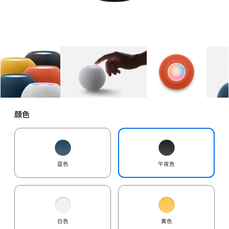
图库
图像
1
图库
图像
2
图库
图像
3
颜色
蓝色
午夜色
白色
黄色