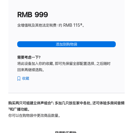
划
(适
RMB 999
用
于
含增值税及其他法定税费：约 RMB 115‡。
HomeP
mini)
添加到购物袋
需要考虑一下？
将此设备加入你的收藏，即可先保留全部配置选择，之后随时
回来再继续选购。
收藏
购买两只可组建立体声组合
脚
²；多加几只放在家中各处，还可体验多‍房‍间音频
脚
³和广播功能。
注
注
你可以在购物袋中更改商品数量。
获得购买帮助，