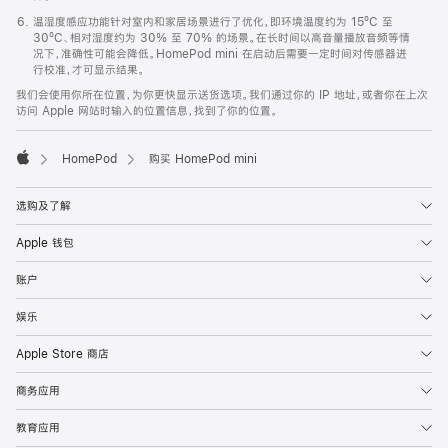
温湿度感应功能针对室内和家居场景进行了优化，即环境温度约为 15ºC 至
30ºC、相对湿度约为 30% 至 70% 的场景。在长时间以高音量播放音频等情
况下，准确性可能会降低。HomePod mini 在启动后需要一定时间对传感器进
行校准，才可显示结果。
我们会使用你所在位置，为你更快显示送货选项。我们通过你的 IP 地址，或者你在上次
访问 Apple 网站时输入的位置信息，找到了你的位置。
HomePod
购买 HomePod mini
Apple
选购及了解
Apple 钱包
账户
娱乐
Apple Store 商店
商务应用
教育应用