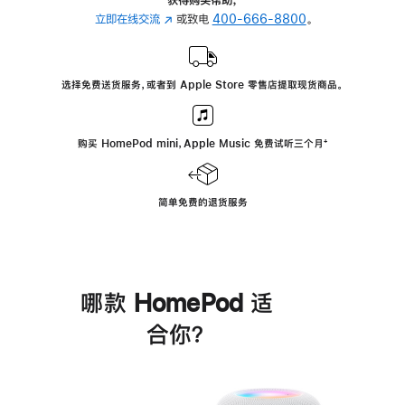
立即在线交流
(在
或致电
400-666-8800
。
新
窗
口
选择免费送货服务，或者到 Apple Store 零售店提取现货商品。
中
打
开)
购买 HomePod mini，Apple Music 免费试听三个月
脚
⁺
注
简单免费的退货服务
哪款 HomePod 适
合你？
进
一
步