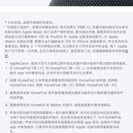
网
脚
‡ 为近似值。金额可能随时间变动。
注
页
⁺ 仅限新订阅用户。免费试用期结束后，每月收费为 RMB 12。优惠仅面向购买符合条件
页
的新设备的 Apple Music 新订阅用户限时提供。要兑换此优惠，需要将符合条件的音
频设备与运行最新版本 iOS 或 iPadOS 的 Apple 设备连接或配对。为 Apple
脚
Watch 兑换此优惠，需要与运行最新版本 iOS 的 iPhone 连接或配对。符合条件的设
备激活后，需要在 3 个月内领取此优惠。无论购买多少件符合条件的设备，每个 Apple
账户仅可享受一次优惠。会员方案将自动续订，直至取消订阅。须遵循限制条件和其他
条
款
。
(在
新
** AppleCare+ 服务计划可为使用过程中发生的意外损坏提供不限次数的保修服务。
窗
在 HomePod (第二代) 和 HomePod (第一代) 上，空间音频适用于支持此功
口
能的 app 中的兼容内容。并非所有内容都支持杜比全景声。
中
打
组建 HomePod 立体声组合需要使用两部同款 HomePod 扬声器，如两部
开)
HomePod mini、两部 HomePod (第二代) 或两部 HomePod (第一代)。
需要使用多部 HomePod 扬声器或兼容隔空播放功能并运行最新隔空播放软件
的扬声器。
需要使用支持 HomeKit 或 Matter 的配件。智能家居配件需单独购买。
声音识别功能可检测到烟雾和一氧化碳的警报声，并可在识别后向你发送通知。
当用户身处可能受到伤害的环境中，或在高风险或紧急情况下，均不应依赖声音
识别功能。声音识别功能需要使用升级更新后的家庭 app 架构，该架构于家庭
app 中单独提供。它要求所有连接家居配件的 Apple 设备均使用最新版本软
件。