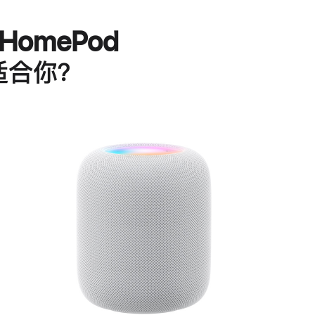
HomePod
适合你？
进
一
步
了
解
HomePod<