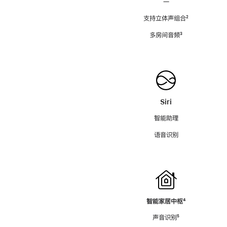
—
支持立体声组合
脚
²
注
多房间音频
脚
³
注
Siri
智能助理
语音识别
智能家居中枢
脚
⁴
注
声音识别
脚
⁵