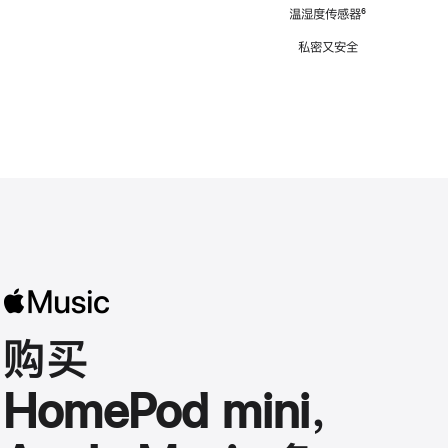
注
温湿度传感器
脚
⁶
注
私密又安全
购买
HomePod mini，