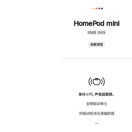
HomePod mini
RMB 999
HomePod
当前浏览
mini
身材小巧，声音超震撼。
全频驱动单元
双振动抵消无源辐射器
—