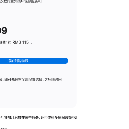
务
限次数的意外损坏保修服务和
计
划
(适
99
用
于
：约 RMB 115‡。
HomePod
mini)
添加到购物袋
藏，即可先保留全部配置选择，之后随时回
合
脚
²；多加几只放在家中各处，还可体验多‍房‍间音频
脚
³和
注
注