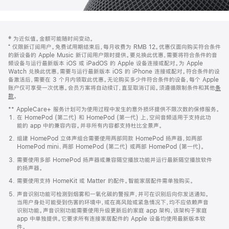
网
脚
‡ 为近似值。金额可能随时间变动。
注
页
⁺ 仅限新订阅用户。免费试用期结束后，每月收费为 RMB 12。优惠仅面向购买符合条件
页
的新设备的 Apple Music 新订阅用户限时提供。要兑换此优惠，需要将符合条件的音
频设备与运行最新版本 iOS 或 iPadOS 的 Apple 设备连接或配对。为 Apple
脚
Watch 兑换此优惠，需要与运行最新版本 iOS 的 iPhone 连接或配对。符合条件的设
备激活后，需要在 3 个月内领取此优惠。无论购买多少件符合条件的设备，每个 Apple
账户仅可享受一次优惠。会员方案将自动续订，直至取消订阅。须遵循限制条件和其他
条
款
。
(在
新
** AppleCare+ 服务计划可为使用过程中发生的意外损坏提供不限次数的保修服务。
窗
在 HomePod (第二代) 和 HomePod (第一代) 上，空间音频适用于支持此功
口
能的 app 中的兼容内容。并非所有内容都支持杜比全景声。
中
打
组建 HomePod 立体声组合需要使用两部同款 HomePod 扬声器，如两部
开)
HomePod mini、两部 HomePod (第二代) 或两部 HomePod (第一代)。
需要使用多部 HomePod 扬声器或兼容隔空播放功能并运行最新隔空播放软件
的扬声器。
需要使用支持 HomeKit 或 Matter 的配件。智能家居配件需单独购买。
声音识别功能可检测到烟雾和一氧化碳的警报声，并可在识别后向你发送通知。
当用户身处可能受到伤害的环境中，或在高风险或紧急情况下，均不应依赖声音
识别功能。声音识别功能需要使用升级更新后的家庭 app 架构，该架构于家庭
app 中单独提供。它要求所有连接家居配件的 Apple 设备均使用最新版本软
件。