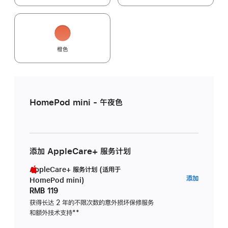
橙色
HomePod mini - 午夜色
添加 AppleCare+ 服务计划
AppleCare+ 服务计划 (适用于
AppleC
添加
HomePod mini)
服
RMB 119
务
获得长达 2 年的不限次数的意外损坏保修服务
和额外技术支持
脚
**
计
注