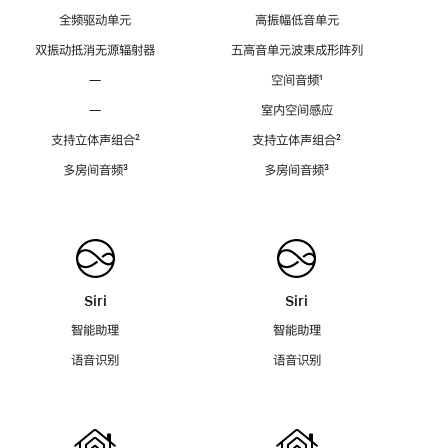
全频驱动单元
高振幅低音单元
双振动抵消无源辐射器
五高音单元波束成形阵列
—
空间音频
脚
¹
注
—
室内空间感应
支持立体声组合
脚
²
支持立体声组合
脚
²
注
注
多房间音频
脚
³
多房间音频
脚
³
注
注
Siri
Siri
智能助理
智能助理
语音识别
语音识别