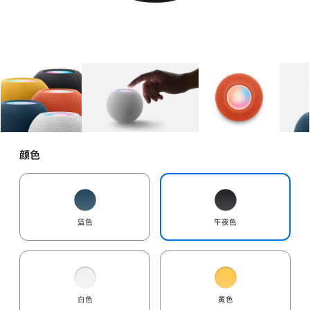
图库
图像
1
图库
图像
2
图库
图像
3
颜色
蓝色
午夜色
白色
黄色