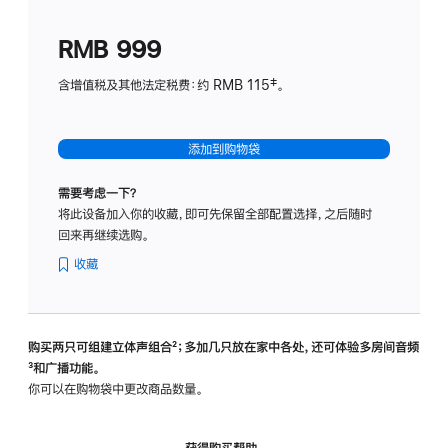
划
(适
RMB 999
用
于
含增值税及其他法定税费：约 RMB 115‡。
HomeP
mini)
添加到购物袋
需要考虑一下？
将此设备加入你的收藏，即可先保留全部配置选择，之后随时
回来再继续选购。
收藏
购买两只可组建立体声组合
脚
²；多加几只放在家中各处，还可体验多‍房‍间音频
脚
³和广播功能。
注
注
你可以在购物袋中更改商品数量。
获得购买帮助，