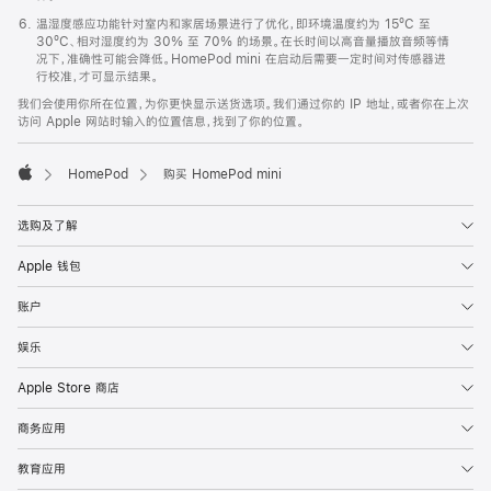
温湿度感应功能针对室内和家居场景进行了优化，即环境温度约为 15ºC 至
30ºC、相对湿度约为 30% 至 70% 的场景。在长时间以高音量播放音频等情
况下，准确性可能会降低。HomePod mini 在启动后需要一定时间对传感器进
行校准，才可显示结果。
我们会使用你所在位置，为你更快显示送货选项。我们通过你的 IP 地址，或者你在上次
访问 Apple 网站时输入的位置信息，找到了你的位置。
HomePod
购买 HomePod mini
Apple
选购及了解
Apple 钱包
账户
娱乐
Apple Store 商店
商务应用
教育应用