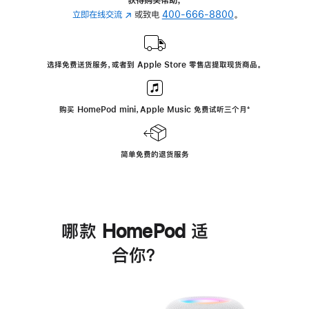
立即在线交流
(在
或致电
400-666-8800
。
新
窗
口
选择免费送货服务，或者到 Apple Store 零售店提取现货商品。
中
打
开)
购买 HomePod mini，Apple Music 免费试听三个月
脚
⁺
注
简单免费的退货服务
哪款 HomePod 适
合你？
进
一
步