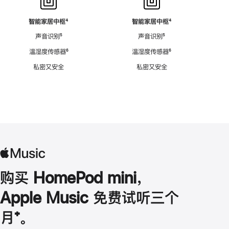
智能家居中枢
脚
⁴
智能家居中枢
脚
⁴
注
注
声音识别
脚
⁵
声音识别
脚
⁵
注
注
温湿度传感器
脚
⁶
温湿度传感器
脚
⁶
注
注
私密又安全
私密又安全
购买 HomePod mini，
Apple Music 免费试听三个
月
脚
⁺。