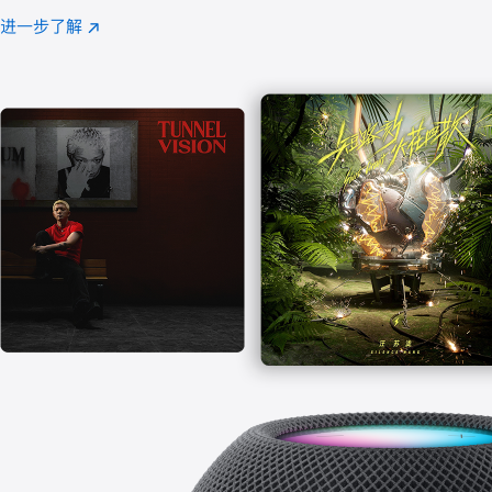
注
进一步了解
Apple
(在
Music
新
窗
口
中
打
开)