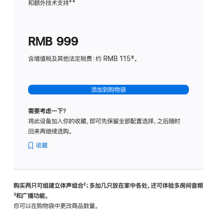
和额外技术支持
脚
**
计
注
划
(适
RMB 999
用
于
含增值税及其他法定税费：约 RMB 115‡。
HomeP
mini)
添加到购物袋
需要考虑一下？
将此设备加入你的收藏，即可先保留全部配置选择，之后随时
回来再继续选购。
收藏
购买两只可组建立体声组合
脚
²；多加几只放在家中各处，还可体验多‍房‍间音频
脚
³和广播功能。
注
注
你可以在购物袋中更改商品数量。