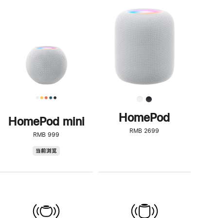
一
步
了
解
HomePod<
HomePod
HomePod mini
RMB 2699
RMB 999
HomePod
当前浏览
mini