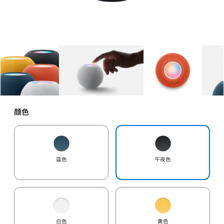
图库
图像
1
图库
图像
2
图库
图像
3
颜色
蓝色
午夜色
白色
黄色