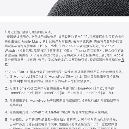
网
脚
‡ 为近似值。金额可能随时间变动。
注
页
⁺ 仅限新订阅用户。免费试用期结束后，每月收费为 RMB 12。优惠仅面向购买符合条件
页
的新设备的 Apple Music 新订阅用户限时提供。要兑换此优惠，需要将符合条件的音
频设备与运行最新版本 iOS 或 iPadOS 的 Apple 设备连接或配对。为 Apple
脚
Watch 兑换此优惠，需要与运行最新版本 iOS 的 iPhone 连接或配对。符合条件的设
备激活后，需要在 3 个月内领取此优惠。无论购买多少件符合条件的设备，每个 Apple
账户仅可享受一次优惠。会员方案将自动续订，直至取消订阅。须遵循限制条件和其他
条
款
。
(在
新
** AppleCare+ 服务计划可为使用过程中发生的意外损坏提供不限次数的保修服务。
窗
在 HomePod (第二代) 和 HomePod (第一代) 上，空间音频适用于支持此功
口
能的 app 中的兼容内容。并非所有内容都支持杜比全景声。
中
打
组建 HomePod 立体声组合需要使用两部同款 HomePod 扬声器，如两部
开)
HomePod mini、两部 HomePod (第二代) 或两部 HomePod (第一代)。
需要使用多部 HomePod 扬声器或兼容隔空播放功能并运行最新隔空播放软件
的扬声器。
需要使用支持 HomeKit 或 Matter 的配件。智能家居配件需单独购买。
声音识别功能可检测到烟雾和一氧化碳的警报声，并可在识别后向你发送通知。
当用户身处可能受到伤害的环境中，或在高风险或紧急情况下，均不应依赖声音
识别功能。声音识别功能需要使用升级更新后的家庭 app 架构，该架构于家庭