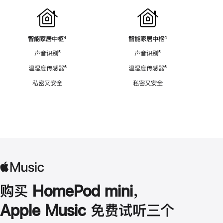
智能家居中枢
脚
⁴
智能家居中枢
脚
⁴
注
注
声音识别
脚
⁵
声音识别
脚
⁵
注
注
温湿度传感器
脚
⁶
温湿度传感器
脚
⁶
注
注
私密又安全
私密又安全
购买 HomePod mini，
Apple Music 免费试听三个