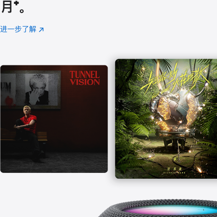
月
脚
⁺。
注
进一步了解
Apple
(在
Music
新
窗
口
中
打
开)