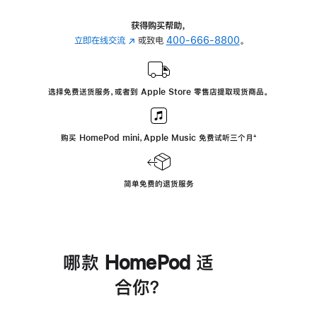
获得购买帮助，
立即在线交流
(在
或致电
400-666-8800
。
新
窗
口
选择免费送货服务，或者到 Apple Store 零售店提取现货商品。
中
打
开)
购买 HomePod mini，Apple Music 免费试听三个月
脚
⁺
注
简单免费的退货服务
哪款 HomePod 适
合你？
进