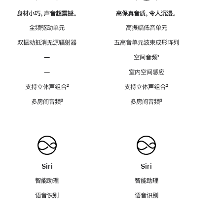
身材小巧，声音超震撼。
高保真音质，令人沉浸。
全频驱动单元
高振幅低音单元
双振动抵消无源辐射器
五高音单元波束成形阵列
—
空间音频
脚
¹
注
—
室内空间感应
支持立体声组合
脚
²
支持立体声组合
脚
²
注
注
多房间音频
脚
³
多房间音频
脚
³
注
注
Siri
Siri
智能助理
智能助理
语音识别
语音识别