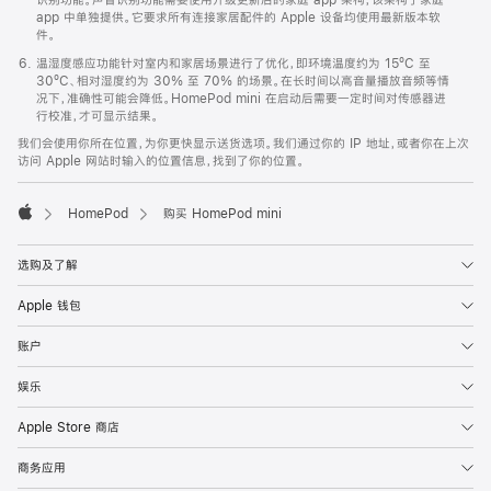
app 中单独提供。它要求所有连接家居配件的 Apple 设备均使用最新版本软
件。
温湿度感应功能针对室内和家居场景进行了优化，即环境温度约为 15ºC 至
30ºC、相对湿度约为 30% 至 70% 的场景。在长时间以高音量播放音频等情
况下，准确性可能会降低。HomePod mini 在启动后需要一定时间对传感器进
行校准，才可显示结果。
我们会使用你所在位置，为你更快显示送货选项。我们通过你的 IP 地址，或者你在上次
访问 Apple 网站时输入的位置信息，找到了你的位置。
HomePod
购买 HomePod mini
Apple
选购及了解
Apple 钱包
账户
娱乐
Apple Store 商店
商务应用