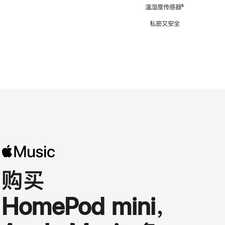
注
温湿度传感器
脚
⁶
注
私密又安全
购买
HomePod mini，