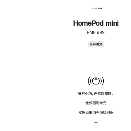
HomePod mini
RMB 999
HomePod
当前浏览
mini
身材小巧，声音超震撼。
全频驱动单元
双振动抵消无源辐射器
—