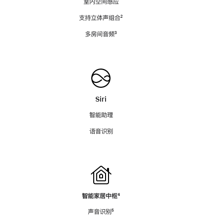
室内空间感应
支持立体声组合
脚
²
注
多房间音频
脚
³
注
Siri
智能助理
语音识别
智能家居中枢
脚
⁴
注
声音识别
脚
⁵