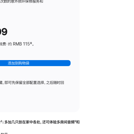
务
限次数的意外损坏保修服务和
计
划
(适
99
用
于
：约 RMB 115‡。
HomePod
mini)
添加到购物袋
藏，即可先保留全部配置选择，之后随时回
合
脚
²；多加几只放在家中各处，还可体验多‍房‍间音频
脚
³和
注
注