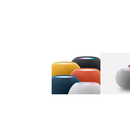
图库
图像
1