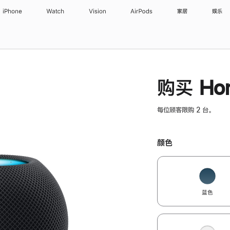
iPhone
Watch
Vision
AirPods
家居
娱乐
购买 Hom
每位顾客限购 2 台。
颜色
蓝色