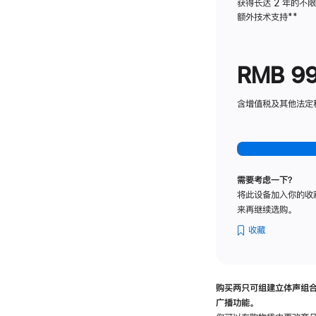
获得长达 2 年的不
额外技术支持
脚
**
注
RMB 9
含增值税及其他法定税费
需要考虑一下？
将此设备加入你的收
来再继续选购。
收藏
购买两只可组建立体声组
广播功能。