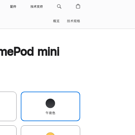
配件
技术支持
概览
技术规格
ePod mini
午夜色