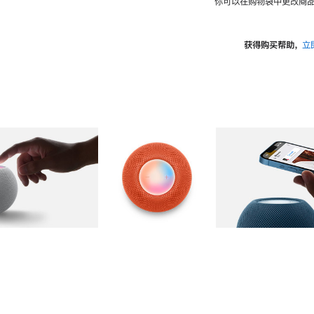
你可以在购物袋中更改商品
获得购买帮助，
立
图库
图像
2
图库
图像
3
图