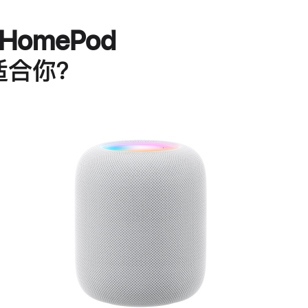
HomePod
适合你？
进
一
步
了
解
HomePod<