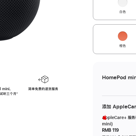
白色
橙色
HomePod min
 mini，
简单免费的退货服务
免费试听三个月
脚
⁺
注
添加 AppleCa
AppleCare+ 服
mini)
RMB 119