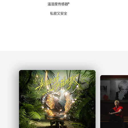
注
温湿度传感器
脚
⁶
注
私密又安全