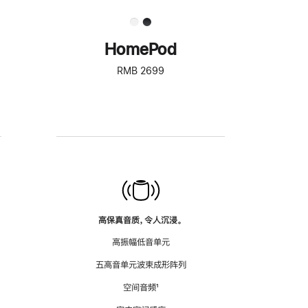
HomePod
RMB 2699
高保真音质，令人沉浸。
高振幅低音单元
五高音单元波束成形阵列
空间音频
脚
¹
注