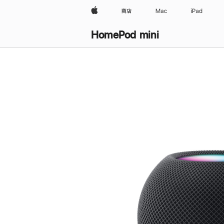
Apple
商店
Mac
iPad
HomePod mini
购
买
HomePod mini