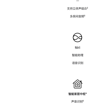
—
支持立体声组合
脚
²
注
多房间音频
脚
³
注
Siri
智能助理
语音识别
智能家居中枢
脚
⁴
注
声音识别
脚
⁵