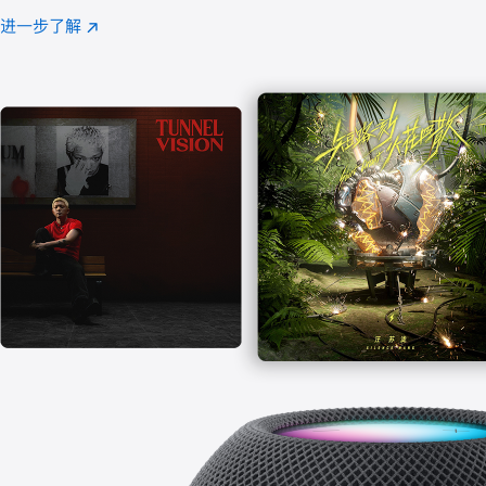
注
进一步了解
Apple
(在
Music
新
窗
口
中
打
开)