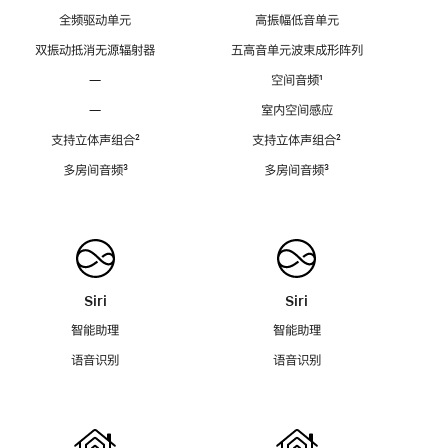
全频驱动单元
高振幅低音单元
双振动抵消无源辐射器
五高音单元波束成形阵列
—
空间音频
脚
¹
注
—
室内空间感应
支持立体声组合
脚
²
支持立体声组合
脚
²
注
注
多房间音频
脚
³
多房间音频
脚
³
注
注
Siri
Siri
智能助理
智能助理
语音识别
语音识别