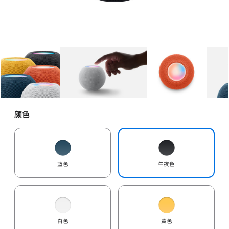
图库
图像
1
图库
图像
2
图库
图像
3
颜色
蓝色
午夜色
白色
黄色