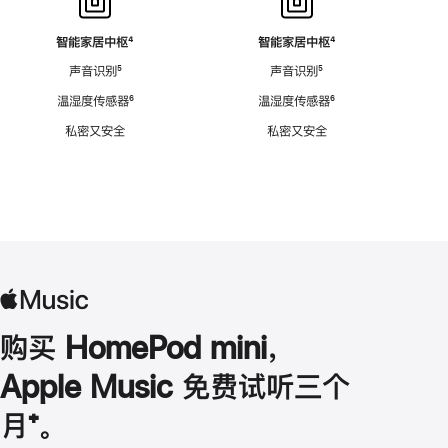
智能家居中枢
脚
⁴
智能家居中枢
脚
⁴
注
注
声音识别
脚
⁵
声音识别
脚
⁵
注
注
温湿度传感器
脚
⁶
温湿度传感器
脚
⁶
注
注
私密又安全
私密又安全
购买 HomePod mini，
Apple Music 免费试听三个
月
脚
⁺。