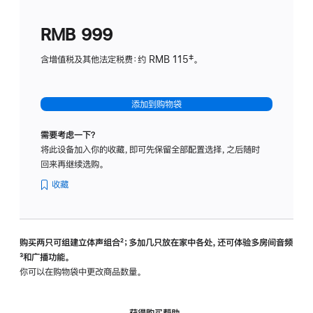
划
(适
RMB 999
用
于
含增值税及其他法定税费：约 RMB 115‡。
HomeP
mini)
添加到购物袋
需要考虑一下？
将此设备加入你的收藏，即可先保留全部配置选择，之后随时
回来再继续选购。
收藏
购买两只可组建立体声组合
脚
²；多加几只放在家中各处，还可体验多‍房‍间音频
脚
³和广播功能。
注
注
你可以在购物袋中更改商品数量。
获得购买帮助，