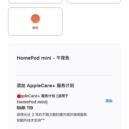
橙色
HomePod mini - 午夜色
添加 AppleCare+ 服务计划
AppleCare+ 服务计划 (适用于
AppleC
添加
HomePod mini)
服
RMB 119
务
获得长达 2 年的不限次数的意外损坏保修服务
和额外技术支持
脚
**
计
注