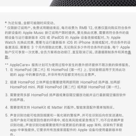
网
脚
‡ 为近似值。金额可能随时间变动。
注
页
⁺ 仅限新订阅用户。免费试用期结束后，每月收费为 RMB 12。优惠仅面向购买符合条件
页
的新设备的 Apple Music 新订阅用户限时提供。要兑换此优惠，需要将符合条件的音
频设备与运行最新版本 iOS 或 iPadOS 的 Apple 设备连接或配对。为 Apple
脚
Watch 兑换此优惠，需要与运行最新版本 iOS 的 iPhone 连接或配对。符合条件的设
备激活后，需要在 3 个月内领取此优惠。无论购买多少件符合条件的设备，每个 Apple
账户仅可享受一次优惠。会员方案将自动续订，直至取消订阅。须遵循限制条件和其他
条
款
。
(在
新
** AppleCare+ 服务计划可为使用过程中发生的意外损坏提供不限次数的保修服务。
窗
在 HomePod (第二代) 和 HomePod (第一代) 上，空间音频适用于支持此功
口
能的 app 中的兼容内容。并非所有内容都支持杜比全景声。
中
打
组建 HomePod 立体声组合需要使用两部同款 HomePod 扬声器，如两部
开)
HomePod mini、两部 HomePod (第二代) 或两部 HomePod (第一代)。
需要使用多部 HomePod 扬声器或兼容隔空播放功能并运行最新隔空播放软件
的扬声器。
需要使用支持 HomeKit 或 Matter 的配件。智能家居配件需单独购买。
声音识别功能可检测到烟雾和一氧化碳的警报声，并可在识别后向你发送通知。
当用户身处可能受到伤害的环境中，或在高风险或紧急情况下，均不应依赖声音
识别功能。声音识别功能需要使用升级更新后的家庭 app 架构，该架构于家庭
app 中单独提供。它要求所有连接家居配件的 Apple 设备均使用最新版本软
件。