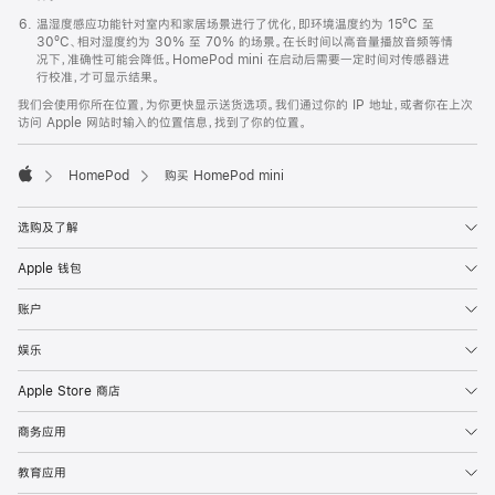
温湿度感应功能针对室内和家居场景进行了优化，即环境温度约为 15ºC 至
30ºC、相对湿度约为 30% 至 70% 的场景。在长时间以高音量播放音频等情
况下，准确性可能会降低。HomePod mini 在启动后需要一定时间对传感器进
行校准，才可显示结果。
我们会使用你所在位置，为你更快显示送货选项。我们通过你的 IP 地址，或者你在上次
访问 Apple 网站时输入的位置信息，找到了你的位置。
HomePod
购买 HomePod mini
Apple
选购及了解
Apple 钱包
账户
娱乐
Apple Store 商店
商务应用
教育应用