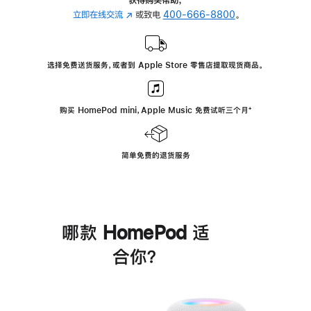
立即在线交流
(在
或致电
400-666-8800
。
新
窗
口
选择免费送货服务，或者到 Apple Store 零售店提取现货商品。
中
打
开)
购买 HomePod mini，Apple Music 免费试听三个月
脚
⁺
注
简单免费的退货服务
哪款 HomePod 适
合你？
进
一
步