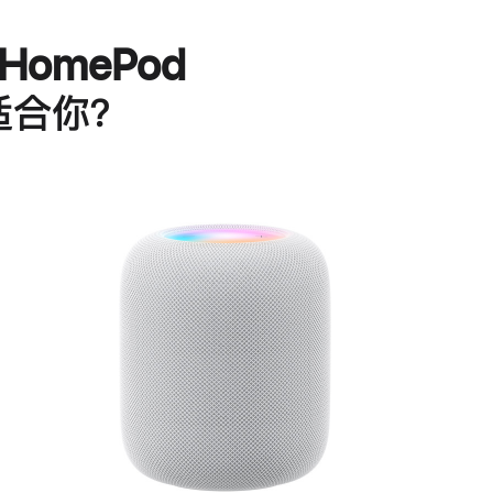
HomePod
适合你？
进
一
步
了
解
HomePod<