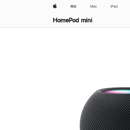
Apple
商店
Mac
iPad
HomePod mini
购
买
HomePod mini