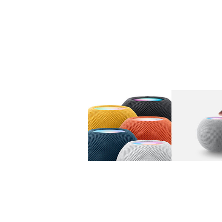
图库
图像
1