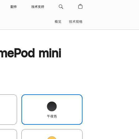
配件
技术支持
概览
技术规格
ePod mini
午夜色