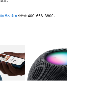
数量。
即在线交流
(在
或致电
400-666-8800。
新
窗
口
中
打
开)
库
图像
4
图库
图像
5