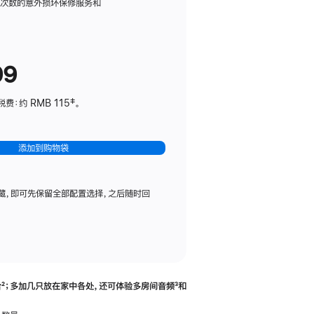
务
限次数的意外损坏保修服务和
计
划
(适
99
用
于
：约 RMB 115‡。
HomePod
mini)
添加到购物袋
藏，即可先保留全部配置选择，之后随时回
合
脚
²；多加几只放在家中各处，还可体验多‍房‍间音频
脚
³和
注
注