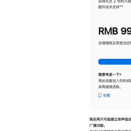
获得长达 2 年的不
额外技术支持
脚
**
注
RMB 9
含增值税及其他法定税费
需要考虑一下？
将此设备加入你的收
来再继续选购。
收藏
购买两只可组建立体声组
广播功能。