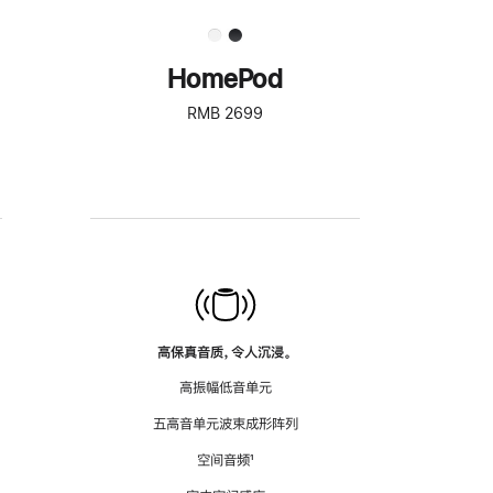
HomePod
RMB 2699
高保真音质，令人沉浸。
高振幅低音单元
五高音单元波束成形阵列
空间音频
脚
¹
注