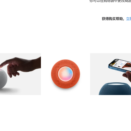
你可以在购物袋中更改商品
获得购买帮助，
立
图库
图像
2
图库
图像
3
图