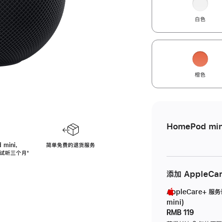
白色
橙色
HomePod min
 mini，
简单免费的退货服务
免费试听三个月
脚
⁺
注
添加 AppleCa
AppleCare+ 服
mini)
RMB 119