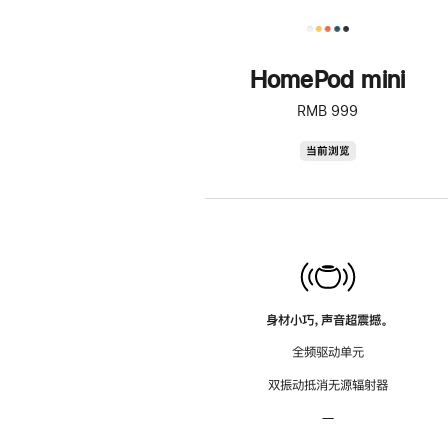
HomePod mini
RMB 999
HomePod
当前浏览
mini
身材小巧，声音超震撼。
全频驱动单元
双振动抵消无源辐射器
—