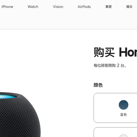
iPhone
Watch
Vision
AirPods
家居
娱乐
购买 Hom
每位顾客限购 2 台。
颜色
蓝色