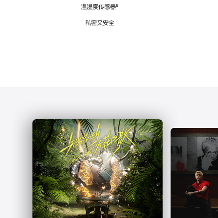
注
温湿度传感器
脚
⁶
注
私密又安全