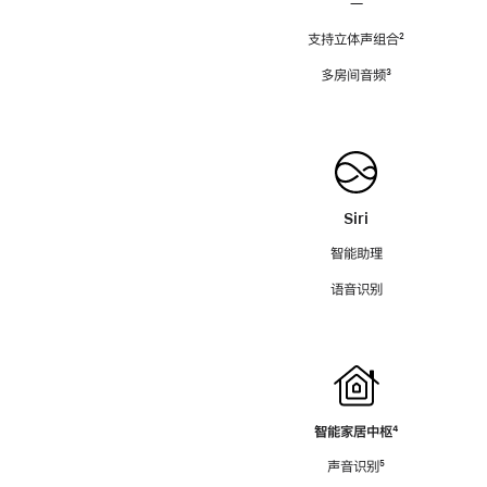
—
支持立体声组合
脚
²
注
多房间音频
脚
³
注
Siri
智能助理
语音识别
智能家居中枢
脚
⁴
注
声音识别
脚
⁵