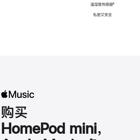
注
温湿度传感器
脚
⁶
注
私密又安全
购买
HomePod mini，