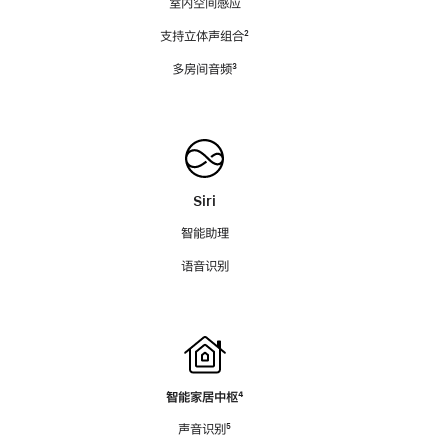
室内空间感应
支持立体声组合
脚
²
注
多房间音频
脚
³
注
Siri
智能助理
语音识别
智能家居中枢
脚
⁴
注
声音识别
脚
⁵