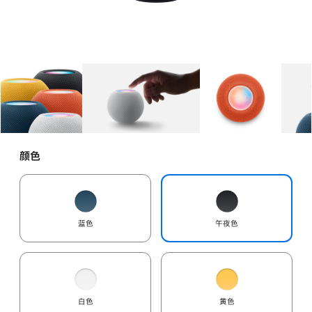
图库
图像
1
图库
图像
2
图库
图像
3
颜色
蓝色
午夜色
白色
黄色