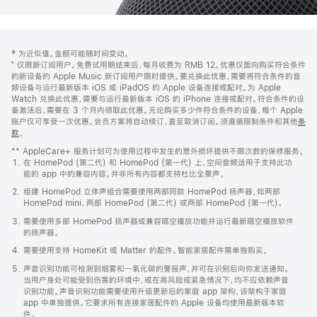
网
脚
‡ 为近似值。金额可能随时间变动。
注
页
⁺ 仅限新订阅用户。免费试用期结束后，每月收费为 RMB 12。优惠仅面向购买符合条件
页
的新设备的 Apple Music 新订阅用户限时提供。要兑换此优惠，需要将符合条件的音
频设备与运行最新版本 iOS 或 iPadOS 的 Apple 设备连接或配对。为 Apple
脚
Watch 兑换此优惠，需要与运行最新版本 iOS 的 iPhone 连接或配对。符合条件的设
备激活后，需要在 3 个月内领取此优惠。无论购买多少件符合条件的设备，每个 Apple
账户仅可享受一次优惠。会员方案将自动续订，直至取消订阅。须遵循限制条件和其他
条
款
。
(在
新
** AppleCare+ 服务计划可为使用过程中发生的意外损坏提供不限次数的保修服务。
窗
在 HomePod (第二代) 和 HomePod (第一代) 上，空间音频适用于支持此功
口
能的 app 中的兼容内容。并非所有内容都支持杜比全景声。
中
打
组建 HomePod 立体声组合需要使用两部同款 HomePod 扬声器，如两部
开)
HomePod mini、两部 HomePod (第二代) 或两部 HomePod (第一代)。
需要使用多部 HomePod 扬声器或兼容隔空播放功能并运行最新隔空播放软件
的扬声器。
需要使用支持 HomeKit 或 Matter 的配件。智能家居配件需单独购买。
声音识别功能可检测到烟雾和一氧化碳的警报声，并可在识别后向你发送通知。
当用户身处可能受到伤害的环境中，或在高风险或紧急情况下，均不应依赖声音
识别功能。声音识别功能需要使用升级更新后的家庭 app 架构，该架构于家庭
app 中单独提供。它要求所有连接家居配件的 Apple 设备均使用最新版本软
件。