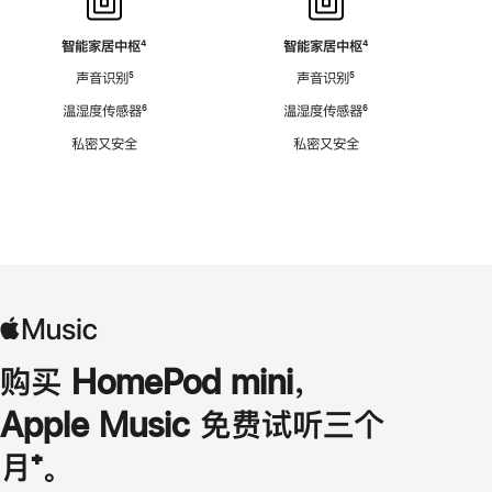
智能家居中枢
脚
⁴
智能家居中枢
脚
⁴
注
注
声音识别
脚
⁵
声音识别
脚
⁵
注
注
温湿度传感器
脚
⁶
温湿度传感器
脚
⁶
注
注
私密又安全
私密又安全
购买 HomePod mini，
Apple Music 免费试听三个
月
脚
⁺。