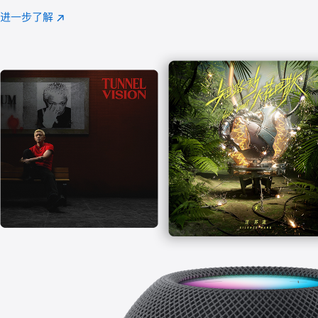
注
进一步了解
Apple
(在
Music
新
窗
口
中
打
开)