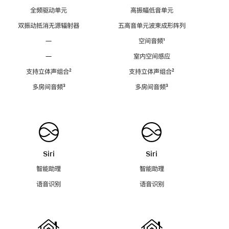
全频驱动单元
高振幅低音单元
双振动抵消无源辐射器
五高音单元波束成形阵列
—
空间音频
脚
¹
注
—
室内空间感应
支持立体声组合
脚
²
支持立体声组合
脚
²
注
注
多房间音频
脚
³
多房间音频
脚
³
注
注
Siri
Siri
智能助理
智能助理
语音识别
语音识别