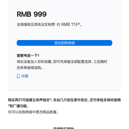
划
(适
RMB 999
用
于
含增值税及其他法定税费：约 RMB 115‡。
HomeP
mini)
添加到购物袋
需要考虑一下？
将此设备加入你的收藏，即可先保留全部配置选择，之后随时
回来再继续选购。
收藏
购买两只可组建立体声组合
脚
²；多加几只放在家中各处，还可体验多‍房‍间音频
脚
³和广播功能。
注
注
你可以在购物袋中更改商品数量。
获得购买帮助，