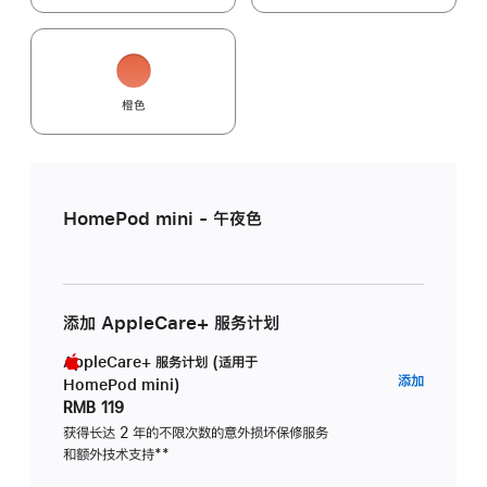
橙色
HomePod mini - 午夜色
添加 AppleCare+ 服务计划
AppleCare+ 服务计划 (适用于
AppleC
添加
HomePod mini)
服
RMB 119
务
获得长达 2 年的不限次数的意外损坏保修服务
和额外技术支持
脚
**
计
注