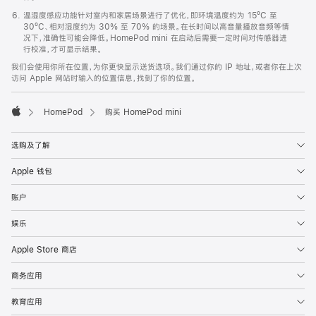
温湿度感应功能针对室内和家居场景进行了优化，即环境温度约为 15ºC 至
30ºC、相对湿度约为 30% 至 70% 的场景。在长时间以高音量播放音频等情
况下，准确性可能会降低。HomePod mini 在启动后需要一定时间对传感器进
行校准，才可显示结果。
我们会使用你所在位置，为你更快显示送货选项。我们通过你的 IP 地址，或者你在上次
访问 Apple 网站时输入的位置信息，找到了你的位置。
HomePod
购买 HomePod mini
Apple
选购及了解
Apple 钱包
账户
娱乐
Apple Store 商店
商务应用
教育应用