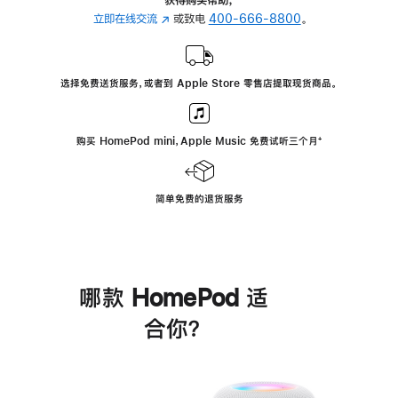
立即在线交流
(在
或致电
400-666-8800
。
新
窗
口
选择免费送货服务，或者到 Apple Store 零售店提取现货商品。
中
打
开)
购买 HomePod mini，Apple Music 免费试听三个月
脚
⁺
注
简单免费的退货服务
哪款 HomePod 适
合你？
进
一
步