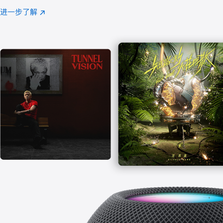
注
进一步了解
Apple
(在
Music
新
窗
口
中
打
开)