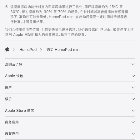
温湿度感应功能针对室内和家居场景进行了优化，即环境温度约为 15ºC 至
30ºC、相对湿度约为 30% 至 70% 的场景。在长时间以高音量播放音频等情
况下，准确性可能会降低。HomePod mini 在启动后需要一定时间对传感器进
行校准，才可显示结果。
我们会使用你所在位置，为你更快显示送货选项。我们通过你的 IP 地址，或者你在上次
访问 Apple 网站时输入的位置信息，找到了你的位置。
HomePod
购买 HomePod mini
Apple
选购及了解
Apple 钱包
账户
娱乐
Apple Store 商店
商务应用
教育应用