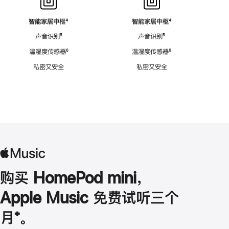
智能家居中枢
脚
⁴
智能家居中枢
脚
⁴
注
注
声音识别
脚
⁵
声音识别
脚
⁵
注
注
温湿度传感器
脚
⁶
温湿度传感器
脚
⁶
注
注
私密又安全
私密又安全
购买 HomePod mini，
Apple Music 免费试听三个
月
脚
⁺。