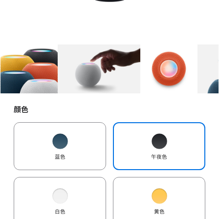
图库
图像
1
图库
图像
2
图库
图像
3
颜色
蓝色
午夜色
白色
黄色