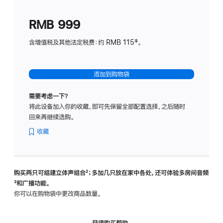
划
(适
RMB 999
用
于
含增值税及其他法定税费：约 RMB 115‡。
HomeP
mini)
添加到购物袋
需要考虑一下？
将此设备加入你的收藏，即可先保留全部配置选择，之后随时
回来再继续选购。
收藏
购买两只可组建立体声组合
脚
²；多加几只放在家中各处，还可体验多‍房‍间音频
脚
³和广播功能。
注
注
你可以在购物袋中更改商品数量。
获得购买帮助，