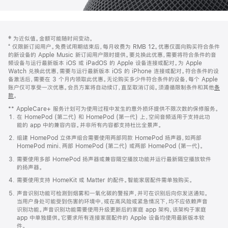
网
脚
‡ 为近似值。金额可能随时间变动。
注
页
⁺ 仅限新订阅用户。免费试用期结束后，每月收费为 RMB 12。优惠仅面向购买符合条件
页
的新设备的 Apple Music 新订阅用户限时提供。要兑换此优惠，需要将符合条件的音
频设备与运行最新版本 iOS 或 iPadOS 的 Apple 设备连接或配对。为 Apple
脚
Watch 兑换此优惠，需要与运行最新版本 iOS 的 iPhone 连接或配对。符合条件的设
备激活后，需要在 3 个月内领取此优惠。无论购买多少件符合条件的设备，每个 Apple
账户仅可享受一次优惠。会员方案将自动续订，直至取消订阅。须遵循限制条件和其他
条
款
。
(在
新
** AppleCare+ 服务计划可为使用过程中发生的意外损坏提供不限次数的保修服务。
窗
在 HomePod (第二代) 和 HomePod (第一代) 上，空间音频适用于支持此功
口
能的 app 中的兼容内容。并非所有内容都支持杜比全景声。
中
打
组建 HomePod 立体声组合需要使用两部同款 HomePod 扬声器，如两部
开)
HomePod mini、两部 HomePod (第二代) 或两部 HomePod (第一代)。
需要使用多部 HomePod 扬声器或兼容隔空播放功能并运行最新隔空播放软件
的扬声器。
需要使用支持 HomeKit 或 Matter 的配件。智能家居配件需单独购买。
声音识别功能可检测到烟雾和一氧化碳的警报声，并可在识别后向你发送通知。
当用户身处可能受到伤害的环境中，或在高风险或紧急情况下，均不应依赖声音
识别功能。声音识别功能需要使用升级更新后的家庭 app 架构，该架构于家庭
app 中单独提供。它要求所有连接家居配件的 Apple 设备均使用最新版本软
件。