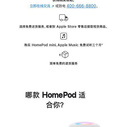
立即在线交流
(在
或致电
400-666-8800
。
新
窗
口
选择免费送货服务，或者到 Apple Store 零售店提取现货商品。
中
打
开)
购买 HomePod mini，Apple Music 免费试听三个月
脚
⁺
注
简单免费的退货服务
哪款 HomePod 适
合你？
进
一
步