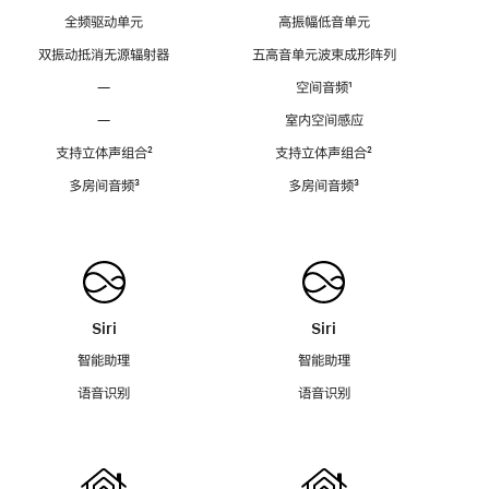
全频驱动单元
高振幅低音单元
双振动抵消无源辐射器
五高音单元波束成形阵列
—
空间音频
脚
¹
注
—
室内空间感应
支持立体声组合
脚
²
支持立体声组合
脚
²
注
注
多房间音频
脚
³
多房间音频
脚
³
注
注
Siri
Siri
智能助理
智能助理
语音识别
语音识别