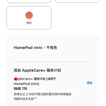
橙色
HomePod mini - 午夜色
添加 AppleCare+ 服务计划
AppleCare+ 服务计划 (适用于
AppleC
添加
HomePod mini)
服
RMB 119
务
获得长达 2 年的不限次数的意外损坏保修服务
和额外技术支持
脚
**
计
注