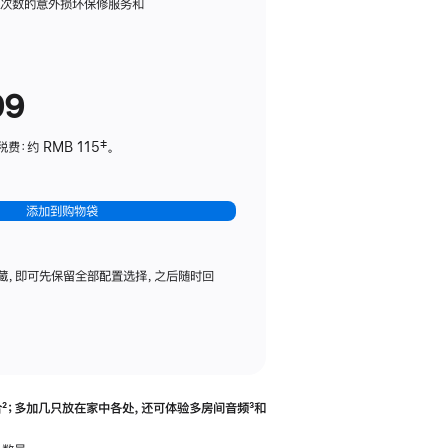
务
限次数的意外损坏保修服务和
计
划
(适
99
用
于
：约 RMB 115‡。
HomePod
mini)
添加到购物袋
藏，即可先保留全部配置选择，之后随时回
合
脚
²；多加几只放在家中各处，还可体验多‍房‍间音频
脚
³和
注
注