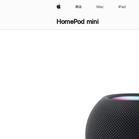
Apple
商店
Mac
iPad
HomePod mini
购
买
HomePod mini