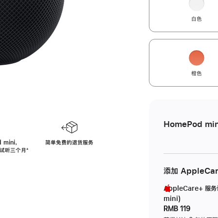
白色
橙色
HomePod min
 mini，
简单免费的退货服务
免费试听三个月
脚
⁺
注
添加 AppleCa
AppleCare+ 服
mini)
RMB 119