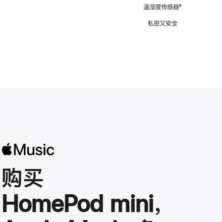
注
温湿度传感器
脚
⁶
注
私密又安全
购买
HomePod mini，