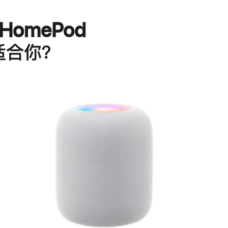
HomePod
适合你？
进
一
步
了
解
HomePod<