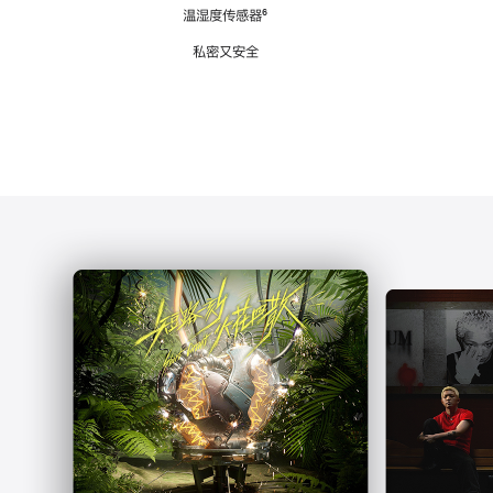
注
温湿度传感器
脚
⁶
注
私密又安全