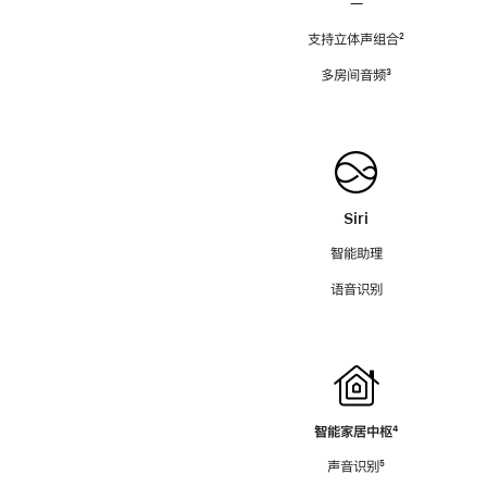
—
支持立体声组合
脚
²
注
多房间音频
脚
³
注
Siri
智能助理
语音识别
智能家居中枢
脚
⁴
注
声音识别
脚
⁵