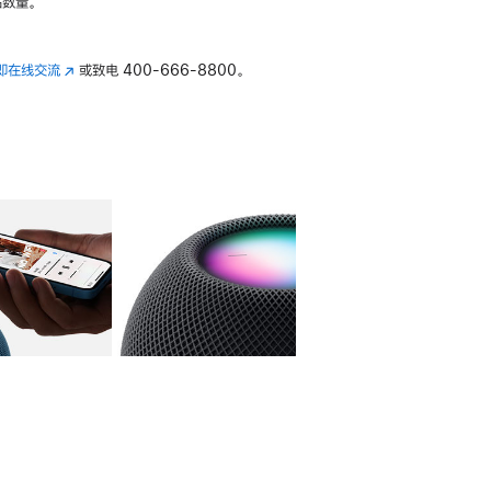
数量。
即在线交流
(在
或致电
400-666-8800。
新
窗
口
中
打
开)
库
图像
4
图库
图像
5