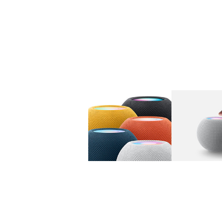
图库
图像
1