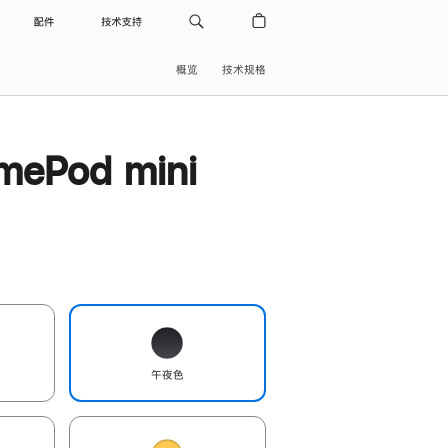
配件
技术支持
概览
技术规格
ePod mini
午夜色