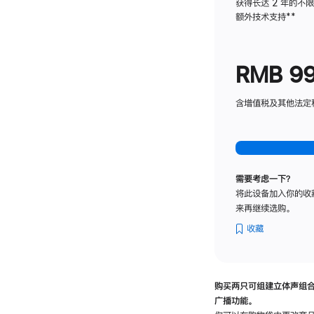
获得长达 2 年的不
额外技术支持
脚
**
注
RMB 9
含增值税及其他法定税费
需要考虑一下？
将此设备加入你的收
来再继续选购。
收藏
购买两只可组建立体声组
广播功能。