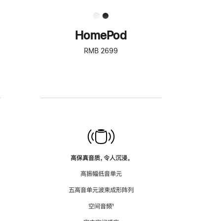
HomePod
RMB 2699
高保真音质，令人沉浸。
高振幅低音单元
五高音单元波束成形阵列
空间音频
脚
¹
注