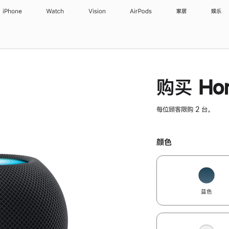
iPhone
Watch
Vision
AirPods
家居
娱乐
购买 Hom
每位顾客限购 2 台。
颜色
蓝色