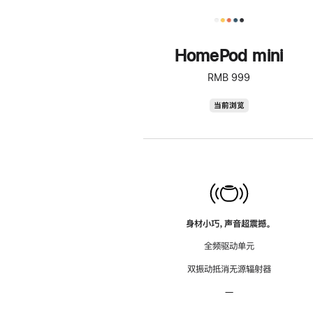
HomePod mini
RMB 999
HomePod
当前浏览
mini
身材小巧，声音超震撼。
全频驱动单元
双振动抵消无源辐射器
—