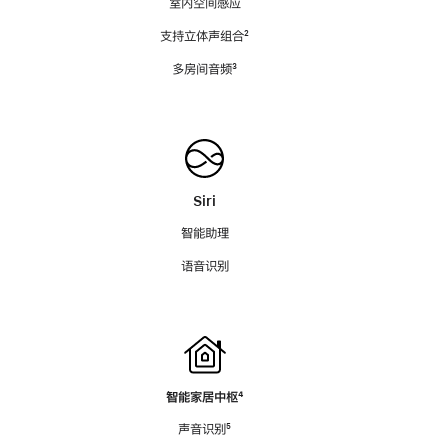
室内空间感应
支持立体声组合
脚
²
注
多房间音频
脚
³
注
Siri
智能助理
语音识别
智能家居中枢
脚
⁴
注
声音识别
脚
⁵