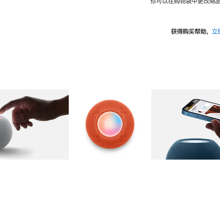
你可以在购物袋中更改商品
获得购买帮助，
立
图库
图像
2
图库
图像
3
图