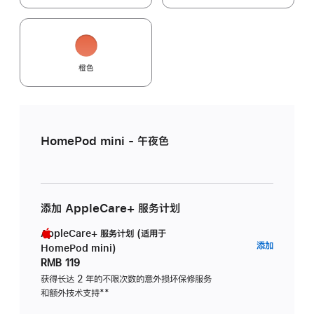
橙色
HomePod mini - 午夜色
添加 AppleCare+ 服务计划
AppleCare+ 服务计划 (适用于
AppleC
添加
HomePod mini)
服
RMB 119
务
获得长达 2 年的不限次数的意外损坏保修服务
和额外技术支持
脚
**
计
注