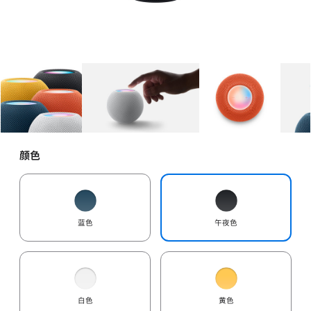
图库
图像
1
图库
图像
2
图库
图像
3
颜色
蓝色
午夜色
白色
黄色