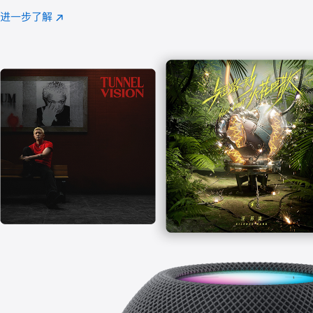
注
进一步了解
Apple
(在
Music
新
窗
口
中
打
开)