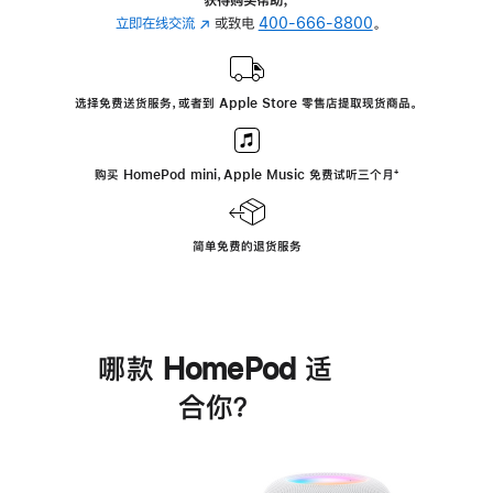
立即在线交流
(在
或致电
400-666-8800
。
新
窗
口
选择免费送货服务，或者到 Apple Store 零售店提取现货商品。
中
打
开)
购买 HomePod mini，Apple Music 免费试听三个月
脚
⁺
注
简单免费的退货服务
哪款 HomePod 适
合你？
进
一
步