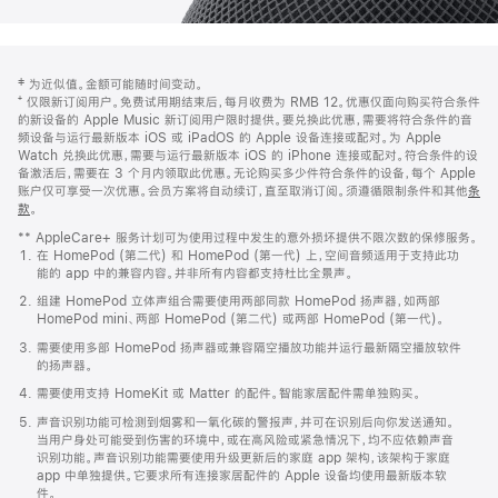
网
脚
‡ 为近似值。金额可能随时间变动。
注
页
⁺ 仅限新订阅用户。免费试用期结束后，每月收费为 RMB 12。优惠仅面向购买符合条件
页
的新设备的 Apple Music 新订阅用户限时提供。要兑换此优惠，需要将符合条件的音
频设备与运行最新版本 iOS 或 iPadOS 的 Apple 设备连接或配对。为 Apple
脚
Watch 兑换此优惠，需要与运行最新版本 iOS 的 iPhone 连接或配对。符合条件的设
备激活后，需要在 3 个月内领取此优惠。无论购买多少件符合条件的设备，每个 Apple
账户仅可享受一次优惠。会员方案将自动续订，直至取消订阅。须遵循限制条件和其他
条
款
。
(在
新
** AppleCare+ 服务计划可为使用过程中发生的意外损坏提供不限次数的保修服务。
窗
在 HomePod (第二代) 和 HomePod (第一代) 上，空间音频适用于支持此功
口
能的 app 中的兼容内容。并非所有内容都支持杜比全景声。
中
打
组建 HomePod 立体声组合需要使用两部同款 HomePod 扬声器，如两部
开)
HomePod mini、两部 HomePod (第二代) 或两部 HomePod (第一代)。
需要使用多部 HomePod 扬声器或兼容隔空播放功能并运行最新隔空播放软件
的扬声器。
需要使用支持 HomeKit 或 Matter 的配件。智能家居配件需单独购买。
声音识别功能可检测到烟雾和一氧化碳的警报声，并可在识别后向你发送通知。
当用户身处可能受到伤害的环境中，或在高风险或紧急情况下，均不应依赖声音
识别功能。声音识别功能需要使用升级更新后的家庭 app 架构，该架构于家庭
app 中单独提供。它要求所有连接家居配件的 Apple 设备均使用最新版本软
件。