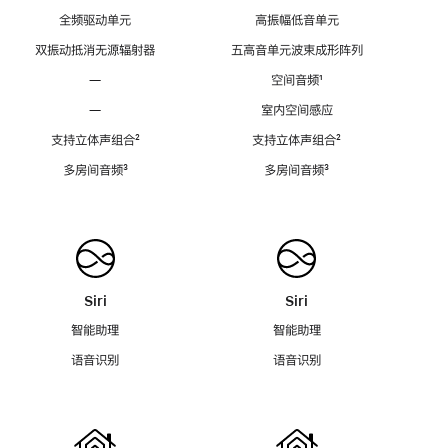
全频驱动单元
高振幅低音单元
双振动抵消无源辐射器
五高音单元波束成形阵列
—
空间音频
脚
¹
注
—
室内空间感应
支持立体声组合
脚
²
支持立体声组合
脚
²
注
注
多房间音频
脚
³
多房间音频
脚
³
注
注
Siri
Siri
智能助理
智能助理
语音识别
语音识别