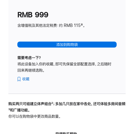
划
(适
RMB 999
用
于
含增值税及其他法定税费：约 RMB 115‡。
HomeP
mini)
添加到购物袋
需要考虑一下？
将此设备加入你的收藏，即可先保留全部配置选择，之后随时
回来再继续选购。
收藏
购买两只可组建立体声组合
脚
²；多加几只放在家中各处，还可体验多‍房‍间音频
脚
³和广播功能。
注
注
你可以在购物袋中更改商品数量。
获得购买帮助，