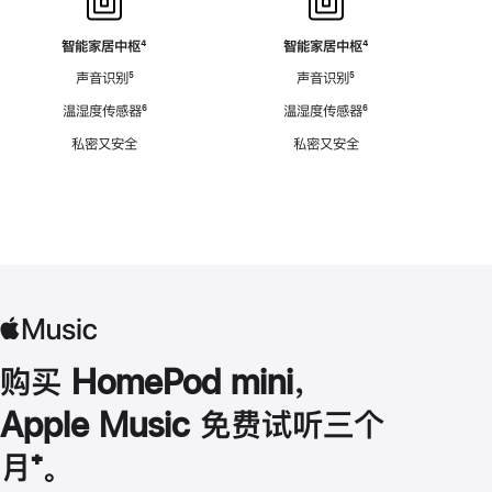
智能家居中枢
脚
⁴
智能家居中枢
脚
⁴
注
注
声音识别
脚
⁵
声音识别
脚
⁵
注
注
温湿度传感器
脚
⁶
温湿度传感器
脚
⁶
注
注
私密又安全
私密又安全
购买 HomePod mini，
Apple Music 免费试听三个
月
脚
⁺。