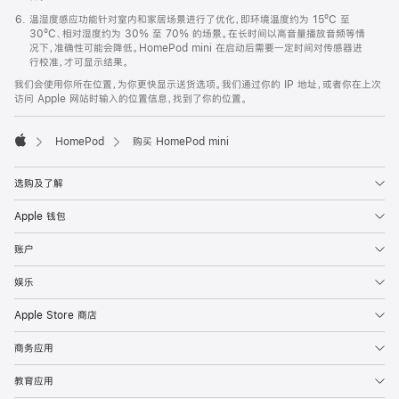
温湿度感应功能针对室内和家居场景进行了优化，即环境温度约为 15ºC 至
30ºC、相对湿度约为 30% 至 70% 的场景。在长时间以高音量播放音频等情
况下，准确性可能会降低。HomePod mini 在启动后需要一定时间对传感器进
行校准，才可显示结果。
我们会使用你所在位置，为你更快显示送货选项。我们通过你的 IP 地址，或者你在上次
访问 Apple 网站时输入的位置信息，找到了你的位置。
HomePod
购买 HomePod mini
Apple
选购及了解
Apple 钱包
账户
娱乐
Apple Store 商店
商务应用
教育应用