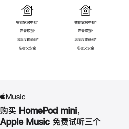
智能家居中枢
脚
⁴
智能家居中枢
脚
⁴
注
注
声音识别
脚
⁵
声音识别
脚
⁵
注
注
温湿度传感器
脚
⁶
温湿度传感器
脚
⁶
注
注
私密又安全
私密又安全
购买 HomePod mini，
Apple Music 免费试听三个