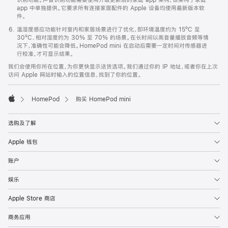
app 中单独提供。它要求所有连接家居配件的 Apple 设备均使用最新版本软
件。
温湿度感应功能针对室内和家居场景进行了优化，即环境温度约为 15ºC 至
30ºC、相对湿度约为 30% 至 70% 的场景。在长时间以高音量播放音频等情
况下，准确性可能会降低。HomePod mini 在启动后需要一定时间对传感器进
行校准，才可显示结果。
我们会使用你所在位置，为你更快显示送货选项。我们通过你的 IP 地址，或者你在上次
访问 Apple 网站时输入的位置信息，找到了你的位置。
HomePod
购买 HomePod mini
Apple
选购及了解
Apple 钱包
账户
娱乐
Apple Store 商店
商务应用