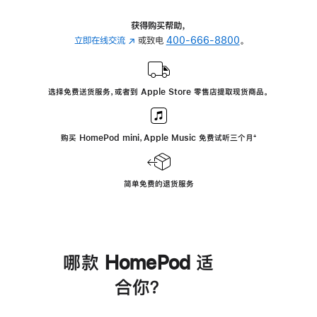
获得购买帮助，
立即在线交流
(在
或致电
400-666-8800
。
新
窗
口
选择免费送货服务，或者到 Apple Store 零售店提取现货商品。
中
打
开)
购买 HomePod mini，Apple Music 免费试听三个月
脚
⁺
注
简单免费的退货服务
哪款 HomePod 适
合你？
进