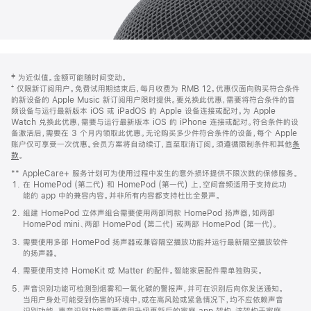
网
脚
‡ 为近似值。金额可能随时间变动。
注
页
⁺ 仅限新订阅用户。免费试用期结束后，每月收费为 RMB 12。优惠仅面向购买符合条件
页
的新设备的 Apple Music 新订阅用户限时提供。要兑换此优惠，需要将符合条件的音
频设备与运行最新版本 iOS 或 iPadOS 的 Apple 设备连接或配对。为 Apple
脚
Watch 兑换此优惠，需要与运行最新版本 iOS 的 iPhone 连接或配对。符合条件的设
备激活后，需要在 3 个月内领取此优惠。无论购买多少件符合条件的设备，每个 Apple
账户仅可享受一次优惠。会员方案将自动续订，直至取消订阅。须遵循限制条件和其他
条
款
。
(在
新
** AppleCare+ 服务计划可为使用过程中发生的意外损坏提供不限次数的保修服务。
窗
在 HomePod (第二代) 和 HomePod (第一代) 上，空间音频适用于支持此功
口
能的 app 中的兼容内容。并非所有内容都支持杜比全景声。
中
打
组建 HomePod 立体声组合需要使用两部同款 HomePod 扬声器，如两部
开)
HomePod mini、两部 HomePod (第二代) 或两部 HomePod (第一代)。
需要使用多部 HomePod 扬声器或兼容隔空播放功能并运行最新隔空播放软件
的扬声器。
需要使用支持 HomeKit 或 Matter 的配件。智能家居配件需单独购买。
声音识别功能可检测到烟雾和一氧化碳的警报声，并可在识别后向你发送通知。
当用户身处可能受到伤害的环境中，或在高风险或紧急情况下，均不应依赖声音
识别功能。声音识别功能需要使用升级更新后的家庭 app 架构，该架构于家庭