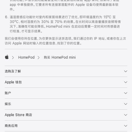
app 中单独提供。它要求所有连接家居配件的 Apple 设备均使用最新版本软
件。
温湿度感应功能针对室内和家居场景进行了优化，即环境温度约为 15ºC 至
30ºC、相对湿度约为 30% 至 70% 的场景。在长时间以高音量播放音频等情
况下，准确性可能会降低。HomePod mini 在启动后需要一定时间对传感器进
行校准，才可显示结果。
我们会使用你所在位置，为你更快显示送货选项。我们通过你的 IP 地址，或者你在上次
访问 Apple 网站时输入的位置信息，找到了你的位置。
HomePod
购买 HomePod mini
Apple
选购及了解
Apple 钱包
账户
娱乐
Apple Store 商店
商务应用