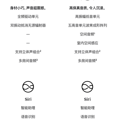
身材小巧，声音超震撼。
高保真音质，令人沉浸。
全频驱动单元
高振幅低音单元
双振动抵消无源辐射器
五高音单元波束成形阵列
—
空间音频
脚
¹
注
—
室内空间感应
支持立体声组合
脚
²
支持立体声组合
脚
²
注
注
多房间音频
脚
³
多房间音频
脚
³
注
注
Siri
Siri
智能助理
智能助理
语音识别
语音识别