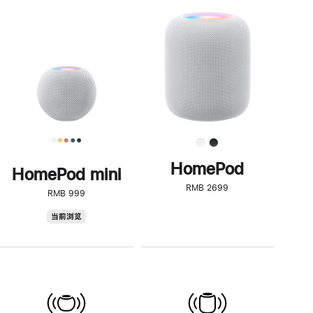
一
步
了
解
HomePod<
HomePod
HomePod mini
RMB 2699
RMB 999
HomePod
当前浏览
mini