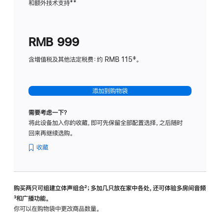
和额外技术支持
脚
**
计
注
划
(适
RMB 999
用
于
含增值税及其他法定税费：约 RMB 115‡。
HomeP
mini)
添加到购物袋
需要考虑一下？
将此设备加入你的收藏，即可先保留全部配置选择，之后随时
回来再继续选购。
收藏
购买两只可组建立体声组合
脚
²；多加几只放在家中各处，还可体验多‍房‍间音频
脚
³和广播功能。
注
注
你可以在购物袋中更改商品数量。