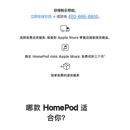
获得购买帮助，
立即在线交流
(在
或致电
400-666-8800
。
新
窗
口
选择免费送货服务，或者到 Apple Store 零售店提取现货商品。
中
打
开)
购买 HomePod mini，Apple Music 免费试听三个月
脚
⁺
注
简单免费的退货服务
哪款 HomePod 适
合你？
进