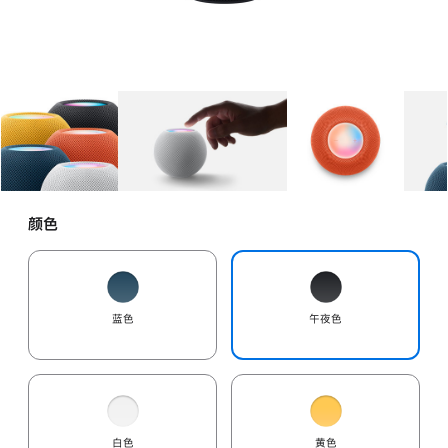
图库
图像
1
图库
图像
2
图库
图像
3
颜色
蓝色
午夜色
白色
黄色