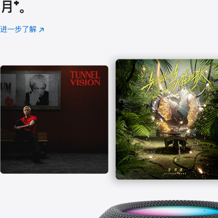
月
脚
⁺。
注
进一步了解
Apple
(在
Music
新
窗
口
中
打
开)