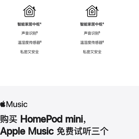
智能家居中枢
脚
⁴
智能家居中枢
脚
⁴
注
注
声音识别
脚
⁵
声音识别
脚
⁵
注
注
温湿度传感器
脚
⁶
温湿度传感器
脚
⁶
注
注
私密又安全
私密又安全
购买 HomePod mini，
Apple Music 免费试听三个