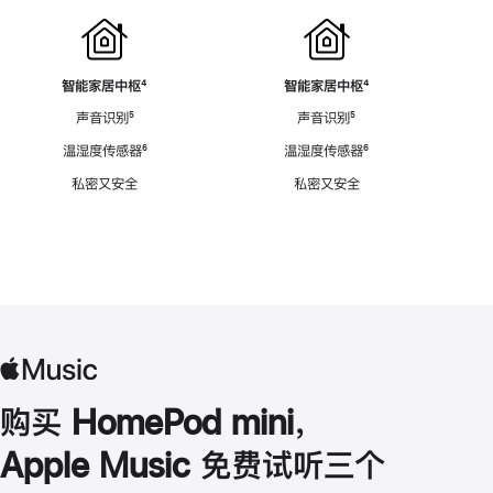
智能家居中枢
脚
⁴
智能家居中枢
脚
⁴
注
注
声音识别
脚
⁵
声音识别
脚
⁵
注
注
温湿度传感器
脚
⁶
温湿度传感器
脚
⁶
注
注
私密又安全
私密又安全
购买 HomePod mini，
Apple Music 免费试听三个