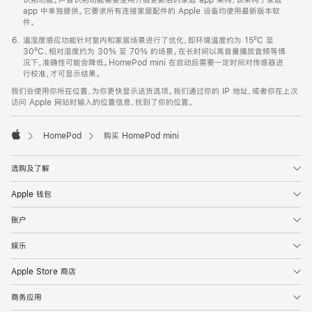
app 中单独提供。它要求所有连接家居配件的 Apple 设备均使用最新版本软
件。
温湿度感应功能针对室内和家居场景进行了优化，即环境温度约为 15ºC 至
30ºC、相对湿度约为 30% 至 70% 的场景。在长时间以高音量播放音频等情
况下，准确性可能会降低。HomePod mini 在启动后需要一定时间对传感器进
行校准，才可显示结果。
我们会使用你所在位置，为你更快显示送货选项。我们通过你的 IP 地址，或者你在上次
访问 Apple 网站时输入的位置信息，找到了你的位置。
HomePod
购买 HomePod mini
Apple
选购及了解
Apple 钱包
账户
娱乐
Apple Store 商店
商务应用