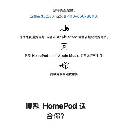
获得购买帮助，
立即在线交流
(在
或致电
400-666-8800
。
新
窗
口
选择免费送货服务，或者到 Apple Store 零售店提取现货商品。
中
打
开)
购买 HomePod mini，Apple Music 免费试听三个月
脚
⁺
注
简单免费的退货服务
哪款 HomePod 适
合你？
进