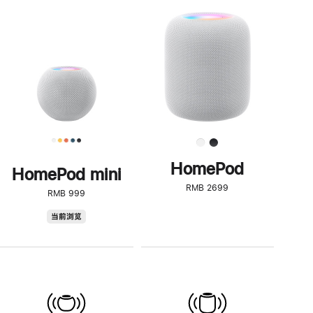
一
步
了
解
HomePod<
HomePod
HomePod mini
RMB 2699
RMB 999
HomePod
当前浏览
mini