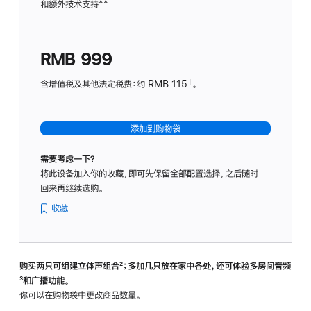
和额外技术支持
脚
**
计
注
划
(适
RMB 999
用
于
含增值税及其他法定税费：约 RMB 115‡。
HomeP
mini)
添加到购物袋
需要考虑一下？
将此设备加入你的收藏，即可先保留全部配置选择，之后随时
回来再继续选购。
收藏
购买两只可组建立体声组合
脚
²；多加几只放在家中各处，还可体验多‍房‍间音频
脚
³和广播功能。
注
注
你可以在购物袋中更改商品数量。