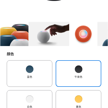
图库
图像
1
图库
图像
2
图库
图像
3
颜色
蓝色
午夜色
白色
黄色