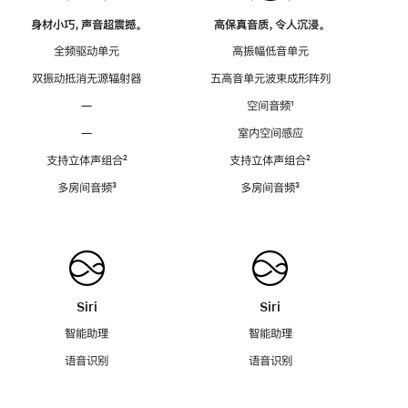
身材小巧，声音超震撼。
高保真音质，令人沉浸。
全频驱动单元
高振幅低音单元
双振动抵消无源辐射器
五高音单元波束成形阵列
—
空间音频
脚
¹
注
—
室内空间感应
支持立体声组合
脚
²
支持立体声组合
脚
²
注
注
多房间音频
脚
³
多房间音频
脚
³
注
注
Siri
Siri
智能助理
智能助理
语音识别
语音识别