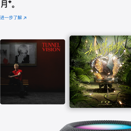
月
脚
⁺。
注
进一步了解
Apple
(在
Music
新
窗
口
中
打
开)