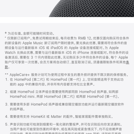
网
脚
‡ 为近似值。金额可能随时间变动。
注
页
⁺ 仅限新订阅用户。免费试用期结束后，每月收费为 RMB 12。优惠仅面向购买符合条件
页
的新设备的 Apple Music 新订阅用户限时提供。要兑换此优惠，需要将符合条件的音
频设备与运行最新版本 iOS 或 iPadOS 的 Apple 设备连接或配对。为 Apple
脚
Watch 兑换此优惠，需要与运行最新版本 iOS 的 iPhone 连接或配对。符合条件的设
备激活后，需要在 3 个月内领取此优惠。无论购买多少件符合条件的设备，每个 Apple
账户仅可享受一次优惠。会员方案将自动续订，直至取消订阅。须遵循限制条件和其他
条
款
。
(在
新
** AppleCare+ 服务计划可为使用过程中发生的意外损坏提供不限次数的保修服务。
窗
在 HomePod (第二代) 和 HomePod (第一代) 上，空间音频适用于支持此功
口
能的 app 中的兼容内容。并非所有内容都支持杜比全景声。
中
打
组建 HomePod 立体声组合需要使用两部同款 HomePod 扬声器，如两部
开)
HomePod mini、两部 HomePod (第二代) 或两部 HomePod (第一代)。
需要使用多部 HomePod 扬声器或兼容隔空播放功能并运行最新隔空播放软件
的扬声器。
需要使用支持 HomeKit 或 Matter 的配件。智能家居配件需单独购买。
声音识别功能可检测到烟雾和一氧化碳的警报声，并可在识别后向你发送通知。
当用户身处可能受到伤害的环境中，或在高风险或紧急情况下，均不应依赖声音
识别功能。声音识别功能需要使用升级更新后的家庭 app 架构，该架构于家庭