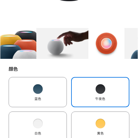
图库
图像
1
图库
图像
2
图库
图像
3
颜色
蓝色
午夜色
白色
黄色