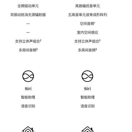
全频驱动单元
高振幅低音单元
双振动抵消无源辐射器
五高音单元波束成形阵列
—
空间音频
脚
¹
注
—
室内空间感应
支持立体声组合
脚
²
支持立体声组合
脚
²
注
注
多房间音频
脚
³
多房间音频
脚
³
注
注
Siri
Siri
智能助理
智能助理
语音识别
语音识别