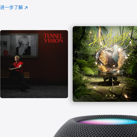
注
进一步了解
Apple
(在
Music
新
窗
口
中
打
开)