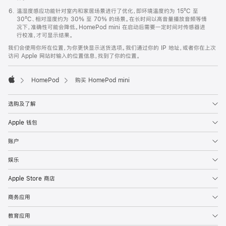
温湿度感应功能针对室内和家居场景进行了优化，即环境温度约为 15ºC 至
30ºC、相对湿度约为 30% 至 70% 的场景。在长时间以高音量播放音频等情
况下，准确性可能会降低。HomePod mini 在启动后需要一定时间对传感器进
行校准，才可显示结果。
我们会使用你所在位置，为你更快显示送货选项。我们通过你的 IP 地址，或者你在上次
访问 Apple 网站时输入的位置信息，找到了你的位置。
HomePod
购买 HomePod mini
Apple
选购及了解
Apple 钱包
账户
娱乐
Apple Store 商店
商务应用
教育应用