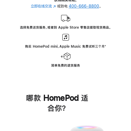
立即在线交流
(在
或致电
400-666-8800
。
新
窗
口
选择免费送货服务，或者到 Apple Store 零售店提取现货商品。
中
打
开)
购买 HomePod mini，Apple Music 免费试听三个月
脚
⁺
注
简单免费的退货服务
哪款 HomePod 适
合你？
进
一
步