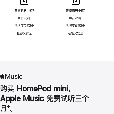
智能家居中枢
脚
⁴
智能家居中枢
脚
⁴
注
注
声音识别
脚
⁵
声音识别
脚
⁵
注
注
温湿度传感器
脚
⁶
温湿度传感器
脚
⁶
注
注
私密又安全
私密又安全
购买 HomePod mini，
Apple Music 免费试听三个
月
脚
⁺。