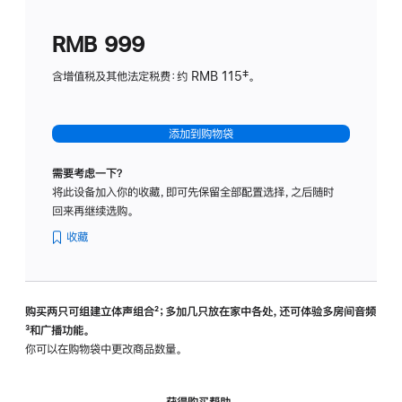
划
(适
RMB 999
用
于
含增值税及其他法定税费：约 RMB 115‡。
HomeP
mini)
添加到购物袋
需要考虑一下？
将此设备加入你的收藏，即可先保留全部配置选择，之后随时
回来再继续选购。
收藏
购买两只可组建立体声组合
脚
²；多加几只放在家中各处，还可体验多‍房‍间音频
脚
³和广播功能。
注
注
你可以在购物袋中更改商品数量。
获得购买帮助，