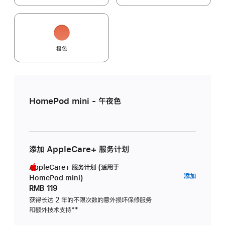
橙色
HomePod mini - 午夜色
添加 AppleCare+ 服务计划
AppleCare+ 服务计划 (适用于
AppleC
添加
HomePod mini)
服
RMB 119
务
获得长达 2 年的不限次数的意外损坏保修服务
和额外技术支持
脚
**
计
注