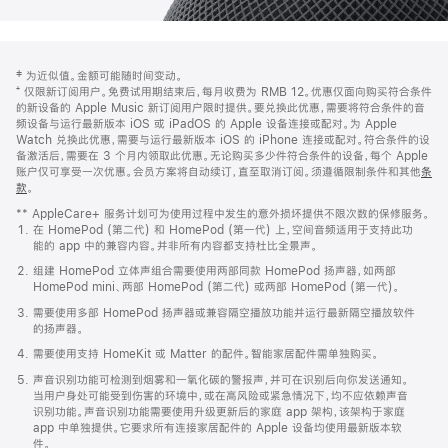
网
脚
‡ 为近似值。金额可能随时间变动。
注
页
⁺ 仅限新订阅用户。免费试用期结束后，每月收费为 RMB 12。优惠仅面向购买符合条件
页
的新设备的 Apple Music 新订阅用户限时提供。要兑换此优惠，需要将符合条件的音
频设备与运行最新版本 iOS 或 iPadOS 的 Apple 设备连接或配对。为 Apple
脚
Watch 兑换此优惠，需要与运行最新版本 iOS 的 iPhone 连接或配对。符合条件的设
备激活后，需要在 3 个月内领取此优惠。无论购买多少件符合条件的设备，每个 Apple
账户仅可享受一次优惠。会员方案将自动续订，直至取消订阅。须遵循限制条件和其他
条
款
。
(在
新
** AppleCare+ 服务计划可为使用过程中发生的意外损坏提供不限次数的保修服务。
窗
在 HomePod (第二代) 和 HomePod (第一代) 上，空间音频适用于支持此功
口
能的 app 中的兼容内容。并非所有内容都支持杜比全景声。
中
打
组建 HomePod 立体声组合需要使用两部同款 HomePod 扬声器，如两部
开)
HomePod mini、两部 HomePod (第二代) 或两部 HomePod (第一代)。
需要使用多部 HomePod 扬声器或兼容隔空播放功能并运行最新隔空播放软件
的扬声器。
需要使用支持 HomeKit 或 Matter 的配件。智能家居配件需单独购买。
声音识别功能可检测到烟雾和一氧化碳的警报声，并可在识别后向你发送通知。
当用户身处可能受到伤害的环境中，或在高风险或紧急情况下，均不应依赖声音
识别功能。声音识别功能需要使用升级更新后的家庭 app 架构，该架构于家庭
app 中单独提供。它要求所有连接家居配件的 Apple 设备均使用最新版本软
件。