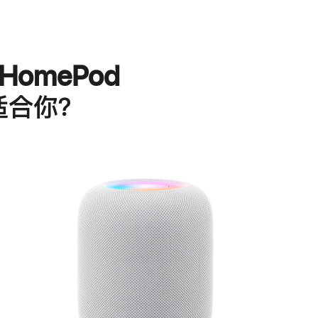
HomePod
适合你？
进
一
步
了
解
HomePod<