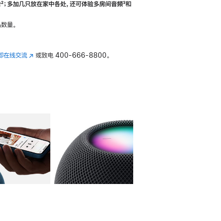
合
脚
²；多加几只放在家中各处，还可体验多‍房‍间音频
脚
³和
注
注
数量。
即在线交流
(在
或致电
400-666-8800。
新
窗
口
中
打
开)
库
图像
4
图库
图像
5