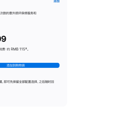
AppleCare+
添加
服
务
限次数的意外损坏保修服务和
计
划
(适
99
用
于
：约 RMB 115‡。
HomePod
mini)
添加到购物袋
藏，即可先保留全部配置选择，之后随时回