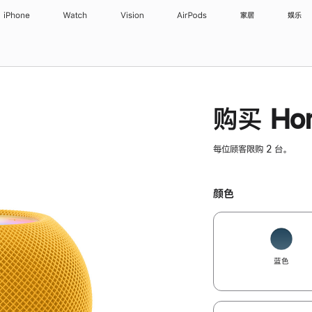
iPhone
Watch
Vision
AirPods
家居
娱乐
购买 Hom
每位顾客限购 2 台。
颜色
蓝色