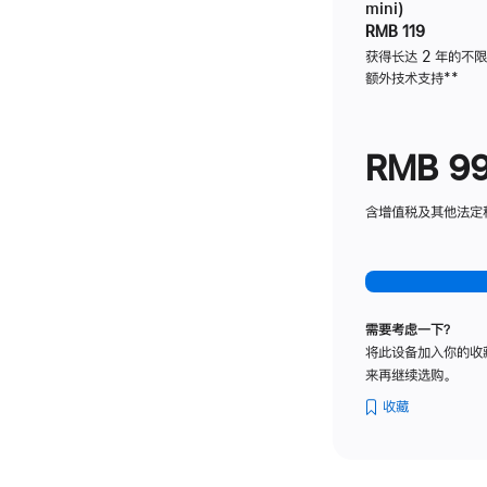
mini)
RMB 119
获得长达 2 年的不
额外技术支持
脚
**
注
RMB 9
含增值税及其他法定税费
需要考虑一下？
将此设备加入你的收
来再继续选购。
收藏