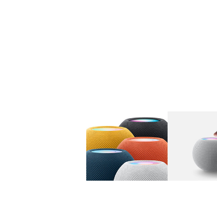
图库
图像
1