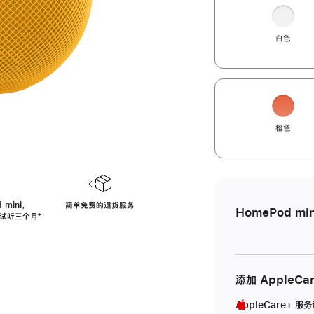
白色
橙色
 mini，
简单免费的退货服务
HomePod min
免费试听三个月
脚
⁺
注
添加 AppleCa
AppleCare+ 服