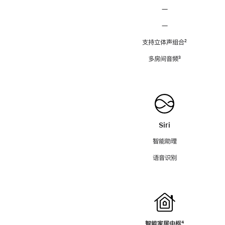
—
—
支持立体声组合
脚
²
注
多房间音频
脚
³
注
Siri
智能助理
语音识别
智能家居中枢
脚
⁴