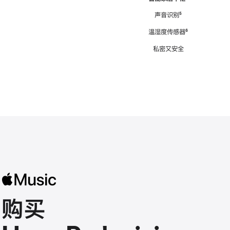
注
声音识别
脚
⁵
注
温湿度传感器
脚
⁶
注
私密又安全
购买