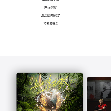
注
声音识别
脚
⁵
注
温湿度传感器
脚
⁶
注
私密又安全