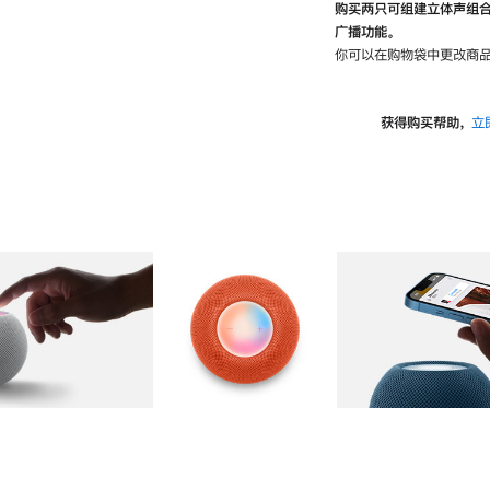
购买两只可组建立体声组
广播功能。
你可以在购物袋中更改商品
获得购买帮助，
立
图库
图像
2
图库
图像
3
图