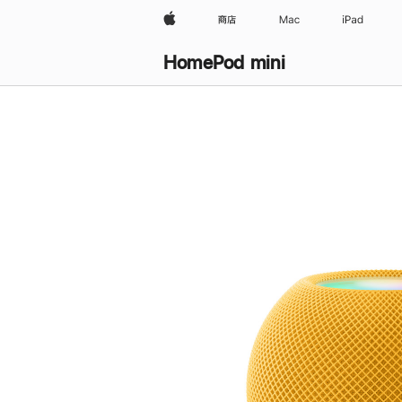
Apple
商店
Mac
iPad
HomePod mini
购
买
HomePod mini