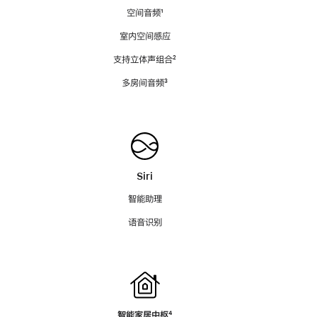
空间音频
脚
¹
注
室内空间感应
支持立体声组合
脚
²
注
多房间音频
脚
³
注
Siri
智能助理
语音识别
智能家居中枢
脚
⁴