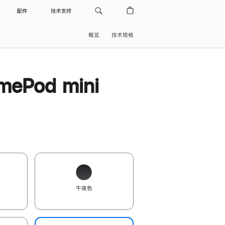
配件
技术支持
概览
技术规格
ePod mini
午夜色