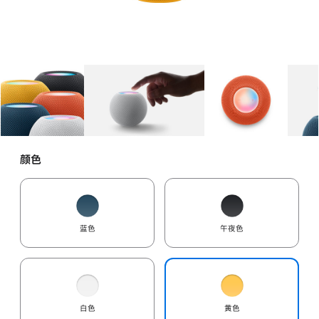
图库
图像
1
图库
图像
2
图库
图像
3
颜色
蓝色
午夜色
白色
黄色