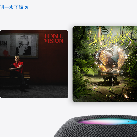
注
进一步了解
Apple
(在
Music
新
窗
口
中
打
开)