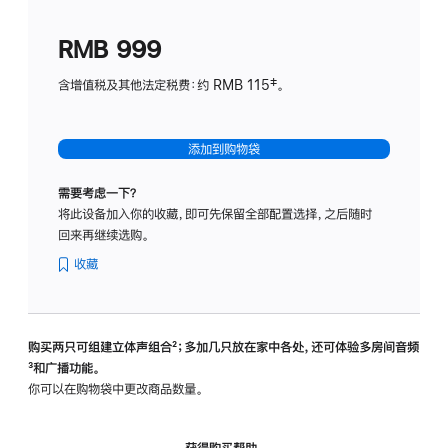
划
(适
RMB 999
用
于
含增值税及其他法定税费：约 RMB 115‡。
HomeP
mini)
添加到购物袋
需要考虑一下？
将此设备加入你的收藏，即可先保留全部配置选择，之后随时
回来再继续选购。
收藏
购买两只可组建立体声组合
脚
²；多加几只放在家中各处，还可体验多‍房‍间音频
脚
³和广播功能。
注
注
你可以在购物袋中更改商品数量。
获得购买帮助，