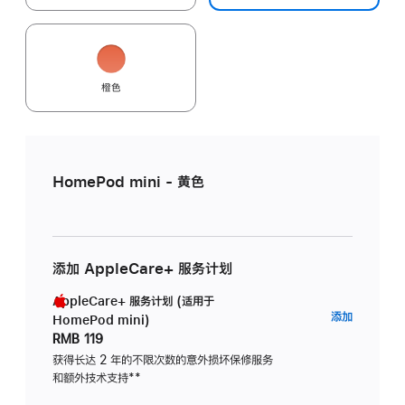
橙色
HomePod mini - 黄色
添加 AppleCare+ 服务计划
AppleCare+ 服务计划 (适用于
AppleC
添加
HomePod mini)
服
RMB 119
务
获得长达 2 年的不限次数的意外损坏保修服务
和额外技术支持
脚
**
计
注