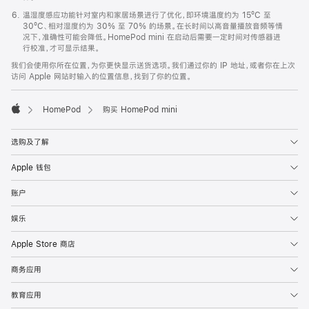
温湿度感应功能针对室内和家居场景进行了优化，即环境温度约为 15ºC 至
30ºC、相对湿度约为 30% 至 70% 的场景。在长时间以高音量播放音频等情
况下，准确性可能会降低。HomePod mini 在启动后需要一定时间对传感器进
行校准，才可显示结果。
我们会使用你所在位置，为你更快显示送货选项。我们通过你的 IP 地址，或者你在上次
访问 Apple 网站时输入的位置信息，找到了你的位置。
HomePod
购买 HomePod mini
Apple
选购及了解
Apple 钱包
账户
娱乐
Apple Store 商店
商务应用
教育应用