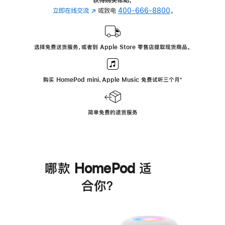
立即在线交流
(在
或致电
400-666-8800
。
新
窗
口
选择免费送货服务，或者到 Apple Store 零售店提取现货商品。
中
打
开)
购买 HomePod mini，Apple Music 免费试听三个月
脚
⁺
注
简单免费的退货服务
哪款 HomePod 适
合你？
进
一
步