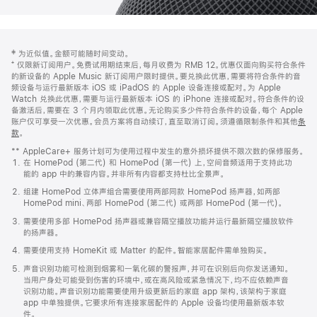
网
脚
‡ 为近似值。金额可能随时间变动。
注
页
⁺ 仅限新订阅用户。免费试用期结束后，每月收费为 RMB 12。优惠仅面向购买符合条件
页
的新设备的 Apple Music 新订阅用户限时提供。要兑换此优惠，需要将符合条件的音
频设备与运行最新版本 iOS 或 iPadOS 的 Apple 设备连接或配对。为 Apple
脚
Watch 兑换此优惠，需要与运行最新版本 iOS 的 iPhone 连接或配对。符合条件的设
备激活后，需要在 3 个月内领取此优惠。无论购买多少件符合条件的设备，每个 Apple
账户仅可享受一次优惠。会员方案将自动续订，直至取消订阅。须遵循限制条件和其他
条
款
。
(在
新
** AppleCare+ 服务计划可为使用过程中发生的意外损坏提供不限次数的保修服务。
窗
在 HomePod (第二代) 和 HomePod (第一代) 上，空间音频适用于支持此功
口
能的 app 中的兼容内容。并非所有内容都支持杜比全景声。
中
打
组建 HomePod 立体声组合需要使用两部同款 HomePod 扬声器，如两部
开)
HomePod mini、两部 HomePod (第二代) 或两部 HomePod (第一代)。
需要使用多部 HomePod 扬声器或兼容隔空播放功能并运行最新隔空播放软件
的扬声器。
需要使用支持 HomeKit 或 Matter 的配件。智能家居配件需单独购买。
声音识别功能可检测到烟雾和一氧化碳的警报声，并可在识别后向你发送通知。
当用户身处可能受到伤害的环境中，或在高风险或紧急情况下，均不应依赖声音
识别功能。声音识别功能需要使用升级更新后的家庭 app 架构，该架构于家庭
app 中单独提供。它要求所有连接家居配件的 Apple 设备均使用最新版本软
件。