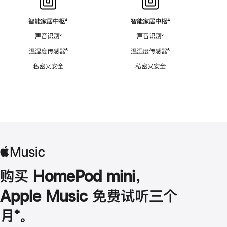
智能家居中枢
脚
⁴
智能家居中枢
脚
⁴
注
注
声音识别
脚
⁵
声音识别
脚
⁵
注
注
温湿度传感器
脚
⁶
温湿度传感器
脚
⁶
注
注
私密又安全
私密又安全
购买 HomePod mini，
Apple Music 免费试听三个
月
脚
⁺。