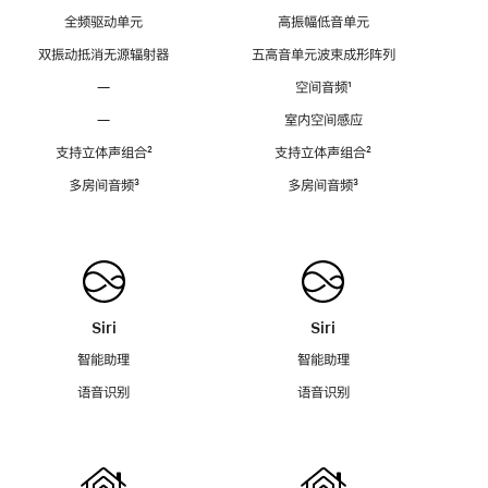
全频驱动单元
高振幅低音单元
双振动抵消无源辐射器
五高音单元波束成形阵列
—
空间音频
脚
¹
注
—
室内空间感应
支持立体声组合
脚
²
支持立体声组合
脚
²
注
注
多房间音频
脚
³
多房间音频
脚
³
注
注
Siri
Siri
智能助理
智能助理
语音识别
语音识别