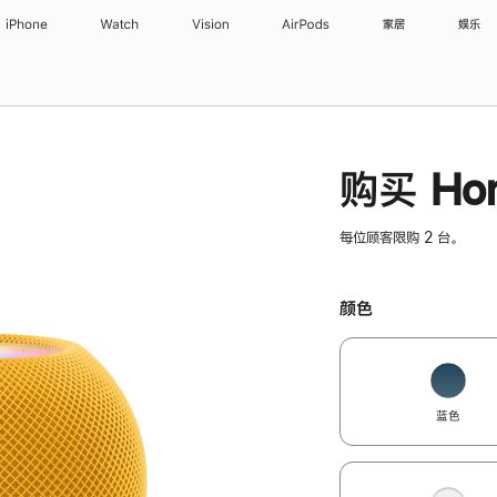
iPhone
Watch
Vision
AirPods
家居
娱乐
购买 Hom
每位顾客限购 2 台。
颜色
蓝色