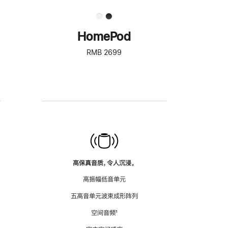
HomePod
RMB 2699
高保真音质，令人沉浸。
高振幅低音单元
五高音单元波束成形阵列
空间音频
脚
¹
注