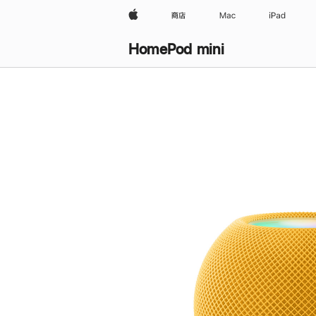
Apple
商店
Mac
iPad
HomePod mini
购
买
HomePod mini