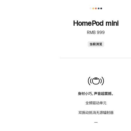
HomePod mini
RMB 999
HomePod
当前浏览
mini
身材小巧，声音超震撼。
全频驱动单元
双振动抵消无源辐射器
—