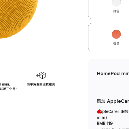
白色
橙色
HomePod min
 mini，
简单免费的退货服务
免费试听三个月
脚
⁺
注
添加 AppleCa
AppleCare+ 服
mini)
RMB 119