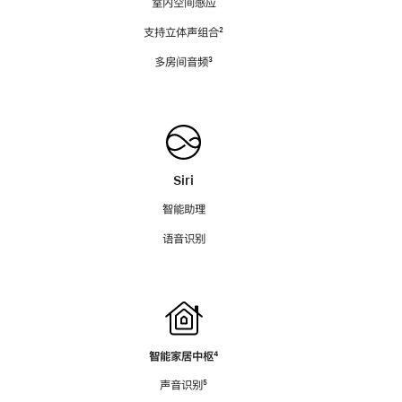
室内空间感应
支持立体声组合
脚
²
注
多房间音频
脚
³
注
Siri
智能助理
语音识别
智能家居中枢
脚
⁴
注
声音识别
脚
⁵