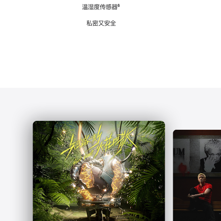
注
温湿度传感器
脚
⁶
注
私密又安全