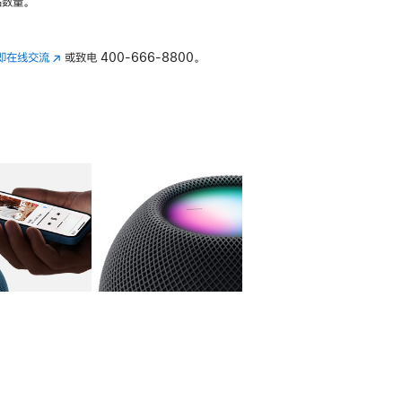
数量。
即在线交流
(在
或致电
400-666-8800。
新
窗
口
中
打
开)
库
图像
4
图库
图像
5