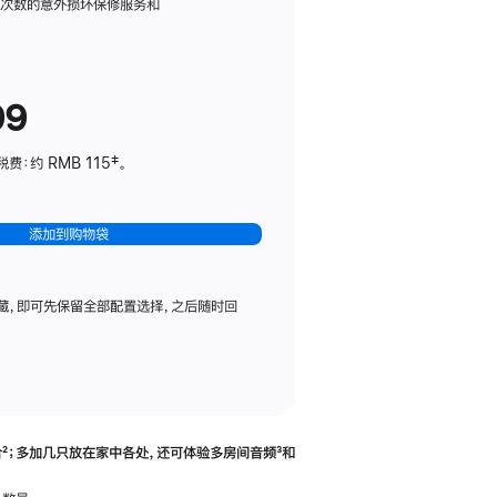
务
限次数的意外损坏保修服务和
计
划
(适
99
用
于
：约 RMB 115‡。
HomePod
mini)
添加到购物袋
藏，即可先保留全部配置选择，之后随时回
合
脚
²；多加几只放在家中各处，还可体验多‍房‍间音频
脚
³和
注
注