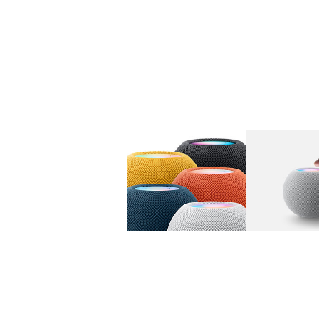
图库
图像
1