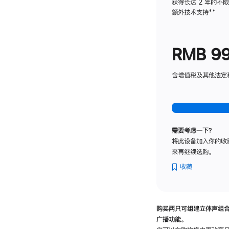
获得长达 2 年的不
额外技术支持
脚
**
注
RMB 9
含增值税及其他法定税费
需要考虑一下？
将此设备加入你的收
来再继续选购。
收藏
购买两只可组建立体声组
广播功能。