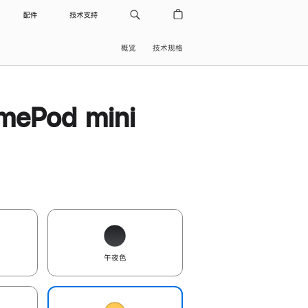
配件
技术支持
概览
技术规格
ePod mini
午夜色