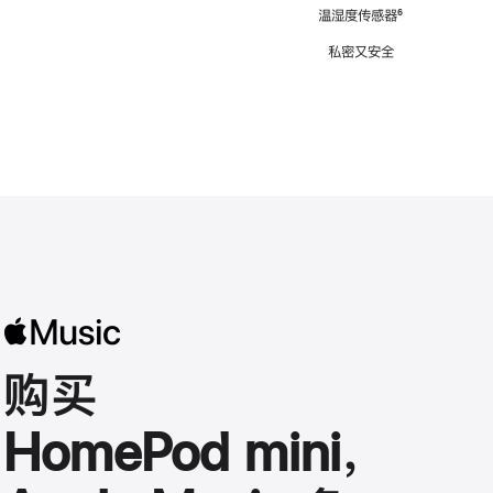
注
温湿度传感器
脚
⁶
注
私密又安全
购买
HomePod mini，