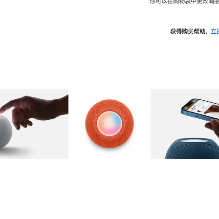
你可以在购物袋中更改商品
获得购买帮助，
立
图库
图像
2
图库
图像
3
图