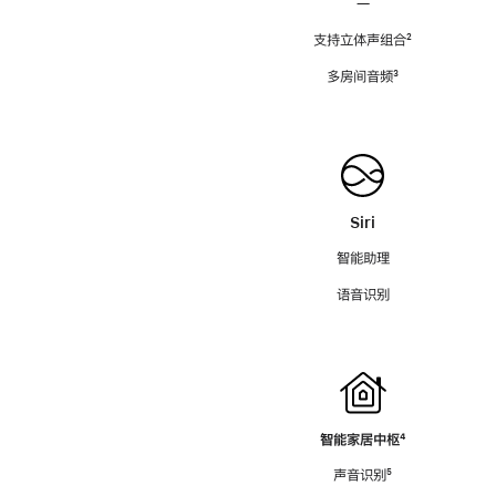
—
支持立体声组合
脚
²
注
多房间音频
脚
³
注
Siri
智能助理
语音识别
智能家居中枢
脚
⁴
注
声音识别
脚
⁵