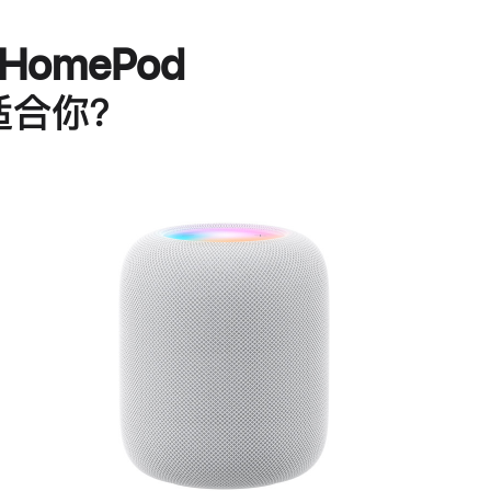
HomePod
适合你？
进
一
步
了
解
HomePod<