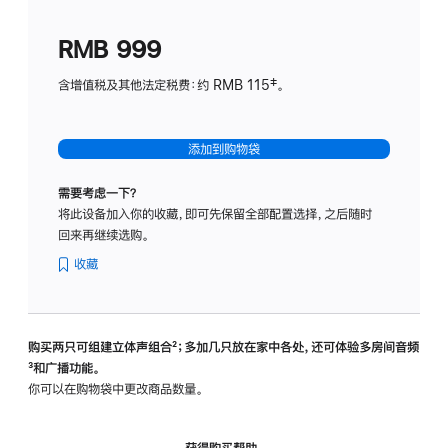
划
(适
RMB 999
用
于
含增值税及其他法定税费：约 RMB 115‡。
HomeP
mini)
添加到购物袋
需要考虑一下？
将此设备加入你的收藏，即可先保留全部配置选择，之后随时
回来再继续选购。
收藏
购买两只可组建立体声组合
脚
²；多加几只放在家中各处，还可体验多‍房‍间音频
脚
³和广播功能。
注
注
你可以在购物袋中更改商品数量。
获得购买帮助，