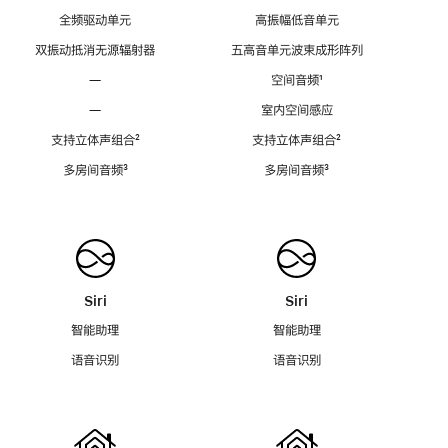
全频驱动单元
高振幅低音单元
双振动抵消无源辐射器
五高音单元波束成形阵列
—
空间音频
脚
¹
注
—
室内空间感应
支持立体声组合
脚
²
支持立体声组合
脚
²
注
注
多房间音频
脚
³
多房间音频
脚
³
注
注
Siri
Siri
智能助理
智能助理
语音识别
语音识别