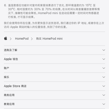
温湿度感应功能针对室内和家居场景进行了优化，即环境温度约为 15ºC 至
30ºC、相对湿度约为 30% 至 70% 的场景。在长时间以高音量播放音频等情
况下，准确性可能会降低。HomePod mini 在启动后需要一定时间对传感器进
行校准，才可显示结果。
我们会使用你所在位置，为你更快显示送货选项。我们通过你的 IP 地址，或者你在上次
访问 Apple 网站时输入的位置信息，找到了你的位置。
HomePod
购买 HomePod mini
Apple
选购及了解
Apple 钱包
账户
娱乐
Apple Store 商店
商务应用
教育应用