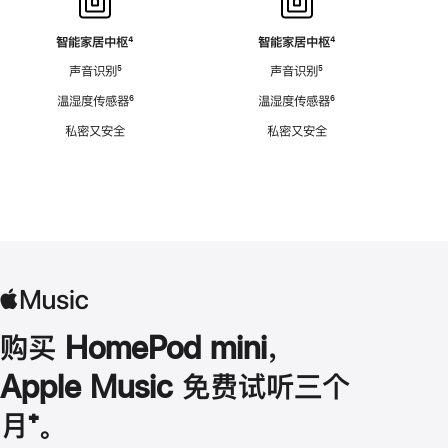
智能家居中枢
脚
⁴
智能家居中枢
脚
⁴
注
注
声音识别
脚
⁵
声音识别
脚
⁵
注
注
温湿度传感器
脚
⁶
温湿度传感器
脚
⁶
注
注
私密又安全
私密又安全
购买 HomePod mini，
Apple Music 免费试听三个
月
脚
⁺。