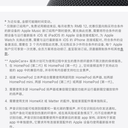
网
脚
‡ 为近似值。金额可能随时间变动。
注
页
⁺ 仅限新订阅用户。免费试用期结束后，每月收费为 RMB 12。优惠仅面向购买符合条件
页
的新设备的 Apple Music 新订阅用户限时提供。要兑换此优惠，需要将符合条件的音
频设备与运行最新版本 iOS 或 iPadOS 的 Apple 设备连接或配对。为 Apple
脚
Watch 兑换此优惠，需要与运行最新版本 iOS 的 iPhone 连接或配对。符合条件的设
备激活后，需要在 3 个月内领取此优惠。无论购买多少件符合条件的设备，每个 Apple
账户仅可享受一次优惠。会员方案将自动续订，直至取消订阅。须遵循限制条件和其他
条
款
。
(在
新
** AppleCare+ 服务计划可为使用过程中发生的意外损坏提供不限次数的保修服务。
窗
在 HomePod (第二代) 和 HomePod (第一代) 上，空间音频适用于支持此功
口
能的 app 中的兼容内容。并非所有内容都支持杜比全景声。
中
打
组建 HomePod 立体声组合需要使用两部同款 HomePod 扬声器，如两部
开)
HomePod mini、两部 HomePod (第二代) 或两部 HomePod (第一代)。
需要使用多部 HomePod 扬声器或兼容隔空播放功能并运行最新隔空播放软件
的扬声器。
需要使用支持 HomeKit 或 Matter 的配件。智能家居配件需单独购买。
声音识别功能可检测到烟雾和一氧化碳的警报声，并可在识别后向你发送通知。
当用户身处可能受到伤害的环境中，或在高风险或紧急情况下，均不应依赖声音
识别功能。声音识别功能需要使用升级更新后的家庭 app 架构，该架构于家庭
app 中单独提供。它要求所有连接家居配件的 Apple 设备均使用最新版本软
件。