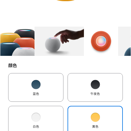
图库
图像
1
图库
图像
2
图库
图像
3
颜色
蓝色
午夜色
白色
黄色