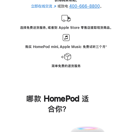
立即在线交流
(在
或致电
400-666-8800
。
新
窗
口
选择免费送货服务，或者到 Apple Store 零售店提取现货商品。
中
打
开)
购买 HomePod mini，Apple Music 免费试听三个月
脚
⁺
注
简单免费的退货服务
哪款 HomePod 适
合你？
进
一
步