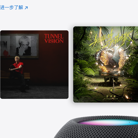
注
进一步了解
Apple
(在
Music
新
窗
口
中
打
开)