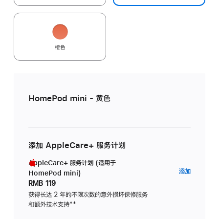
橙色
HomePod mini - 黄色
添加 AppleCare+ 服务计划
AppleCare+ 服务计划 (适用于
AppleC
添加
HomePod mini)
服
RMB 119
务
获得长达 2 年的不限次数的意外损坏保修服务
和额外技术支持
脚
**
计
注