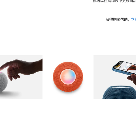
你可以在购物袋中更改商品
获得购买帮助，
立
图库
图像
2
图库
图像
3
图