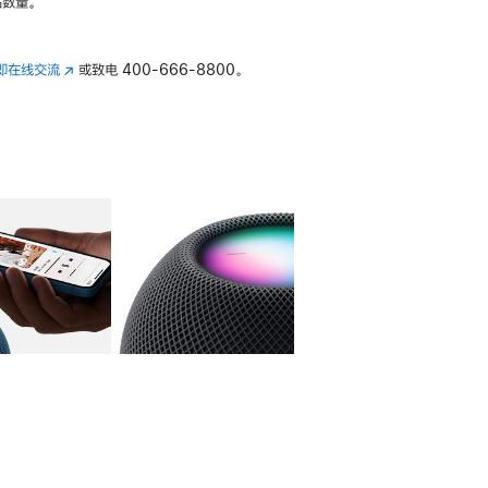
数量。
即在线交流
(在
或致电
400-666-8800。
新
窗
口
中
打
开)
库
图像
4
图库
图像
5