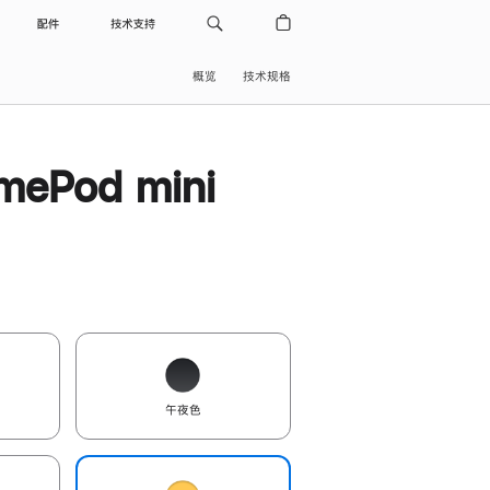
配件
技术支持
概览
技术规格
ePod mini
午夜色