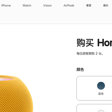
iPhone
Watch
Vision
AirPods
家居
娱乐
购买 Hom
每位顾客限购 2 台。
颜色
蓝色