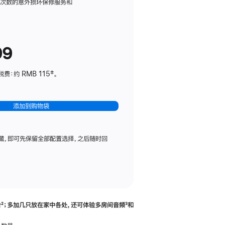
务
限次数的意外损坏保修服务和
计
划
(适
99
用
于
：约 RMB 115‡。
HomePod
mini)
添加到购物袋
藏，即可先保留全部配置选择，之后随时回
合
脚
²；多加几只放在家中各处，还可体验多‍房‍间音频
脚
³和
注
注