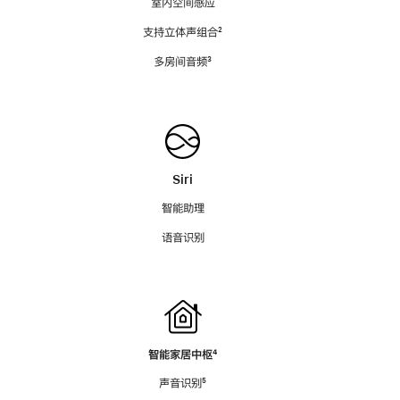
室内空间感应
支持立体声组合
脚
²
注
多房间音频
脚
³
注
Siri
智能助理
语音识别
智能家居中枢
脚
⁴
注
声音识别
脚
⁵