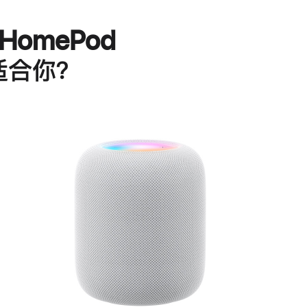
HomePod
适合你？
进
一
步
了
解
HomePod<