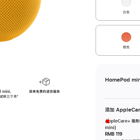
白色
橙色
HomePod min
 mini，
简单免费的退货服务
免费试听三个月
脚
⁺
注
添加 AppleCa
AppleCare+ 服
mini)
RMB 119