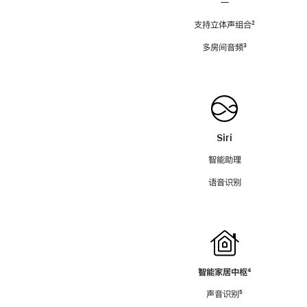
—
支持立体声组合
脚
²
注
多房间音频
脚
³
注
Siri
智能助理
语音识别
智能家居中枢
脚
⁴
注
声音识别
脚
⁵