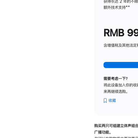
获得长达 2 年的不
额外技术支持
脚
**
注
RMB 9
含增值税及其他法定税费
需要考虑一下？
将此设备加入你的收
来再继续选购。
收藏
购买两只可组建立体声组
广播功能。