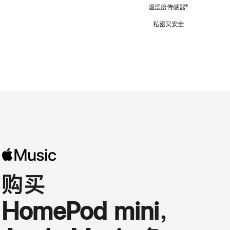
注
温湿度传感器
脚
⁶
注
私密又安全
购买
HomePod mini，