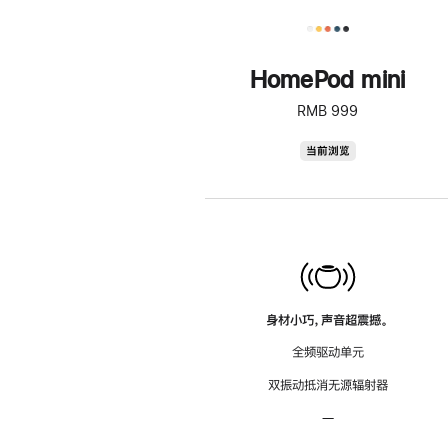
HomePod mini
RMB 999
HomePod
当前浏览
mini
身材小巧，声音超震撼。
全频驱动单元
双振动抵消无源辐射器
—