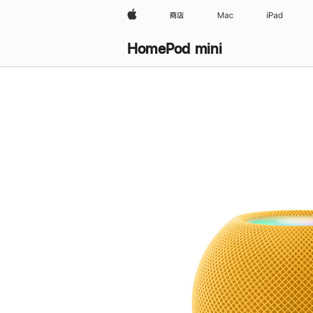
Apple
商店
Mac
iPad
HomePod mini
购
买
HomePod mini