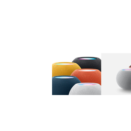
图库
图像
1