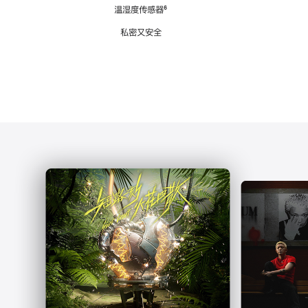
注
温湿度传感器
脚
⁶
注
私密又安全