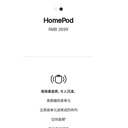
HomePod
RMB 2699
高保真音质，令人沉浸。
高振幅低音单元
五高音单元波束成形阵列
空间音频
脚
¹
注