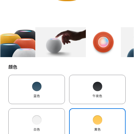
图库
图像
1
图库
图像
2
图库
图像
3
颜色
蓝色
午夜色
白色
黄色