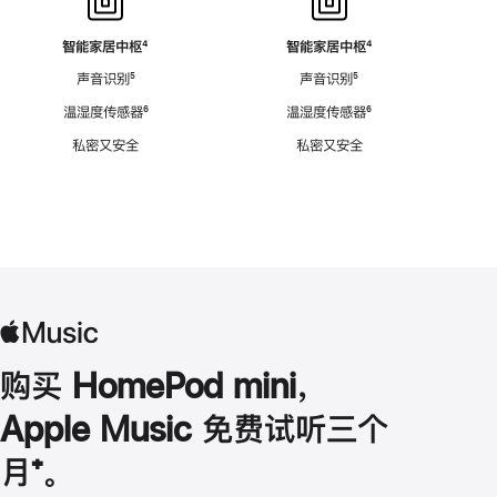
智能家居中枢
脚
⁴
智能家居中枢
脚
⁴
注
注
声音识别
脚
⁵
声音识别
脚
⁵
注
注
温湿度传感器
脚
⁶
温湿度传感器
脚
⁶
注
注
私密又安全
私密又安全
购买 HomePod mini，
Apple Music 免费试听三个
月
脚
⁺。