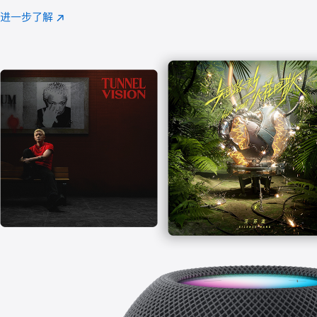
注
进一步了解
Apple
(在
Music
新
窗
口
中
打
开)