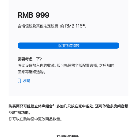
划
(适
RMB 999
用
于
含增值税及其他法定税费：约 RMB 115‡。
HomeP
mini)
添加到购物袋
需要考虑一下？
将此设备加入你的收藏，即可先保留全部配置选择，之后随时
回来再继续选购。
收藏
购买两只可组建立体声组合
脚
²；多加几只放在家中各处，还可体验多‍房‍间音频
脚
³和广播功能。
注
注
你可以在购物袋中更改商品数量。
获得购买帮助，