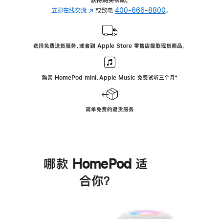
立即在线交流
(在
或致电
400-666-8800
。
新
窗
口
选择免费送货服务，或者到 Apple Store 零售店提取现货商品。
中
打
开)
购买 HomePod mini，Apple Music 免费试听三个月
脚
⁺
注
简单免费的退货服务
哪款 HomePod 适
合你？
进
一
步