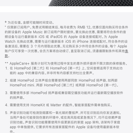
网
脚
‡ 为近似值。金额可能随时间变动。
注
页
⁺ 仅限新订阅用户。免费试用期结束后，每月收费为 RMB 12。优惠仅面向购买符合条件
页
的新设备的 Apple Music 新订阅用户限时提供。要兑换此优惠，需要将符合条件的音
频设备与运行最新版本 iOS 或 iPadOS 的 Apple 设备连接或配对。为 Apple
脚
Watch 兑换此优惠，需要与运行最新版本 iOS 的 iPhone 连接或配对。符合条件的设
备激活后，需要在 3 个月内领取此优惠。无论购买多少件符合条件的设备，每个 Apple
账户仅可享受一次优惠。会员方案将自动续订，直至取消订阅。须遵循限制条件和其他
条
款
。
(在
新
** AppleCare+ 服务计划可为使用过程中发生的意外损坏提供不限次数的保修服务。
窗
在 HomePod (第二代) 和 HomePod (第一代) 上，空间音频适用于支持此功
口
能的 app 中的兼容内容。并非所有内容都支持杜比全景声。
中
打
组建 HomePod 立体声组合需要使用两部同款 HomePod 扬声器，如两部
开)
HomePod mini、两部 HomePod (第二代) 或两部 HomePod (第一代)。
需要使用多部 HomePod 扬声器或兼容隔空播放功能并运行最新隔空播放软件
的扬声器。
需要使用支持 HomeKit 或 Matter 的配件。智能家居配件需单独购买。
声音识别功能可检测到烟雾和一氧化碳的警报声，并可在识别后向你发送通知。
当用户身处可能受到伤害的环境中，或在高风险或紧急情况下，均不应依赖声音
识别功能。声音识别功能需要使用升级更新后的家庭 app 架构，该架构于家庭
app 中单独提供。它要求所有连接家居配件的 Apple 设备均使用最新版本软
件。