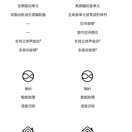
全频驱动单元
高振幅低音单元
双振动抵消无源辐射器
五高音单元波束成形阵列
—
空间音频
脚
¹
注
—
室内空间感应
支持立体声组合
脚
²
支持立体声组合
脚
²
注
注
多房间音频
脚
³
多房间音频
脚
³
注
注
Siri
Siri
智能助理
智能助理
语音识别
语音识别