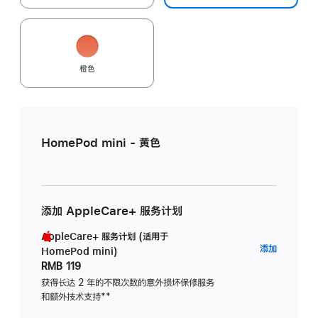
橙色
HomePod mini - 黄色
添加 AppleCare+ 服务计划
AppleCare+ 服务计划 (适用于
AppleC
添加
HomePod mini)
服
RMB 119
务
获得长达 2 年的不限次数的意外损坏保修服务
和额外技术支持
脚
**
计
注