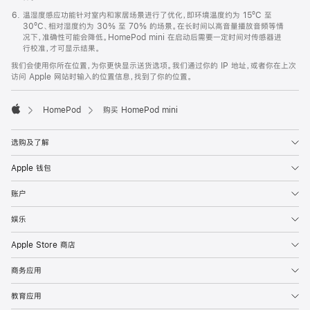
温湿度感应功能针对室内和家居场景进行了优化，即环境温度约为 15ºC 至
30ºC、相对湿度约为 30% 至 70% 的场景。在长时间以高音量播放音频等情
况下，准确性可能会降低。HomePod mini 在启动后需要一定时间对传感器进
行校准，才可显示结果。
我们会使用你所在位置，为你更快显示送货选项。我们通过你的 IP 地址，或者你在上次
访问 Apple 网站时输入的位置信息，找到了你的位置。
HomePod
购买 HomePod mini
Apple
选购及了解
Apple 钱包
账户
娱乐
Apple Store 商店
商务应用
教育应用