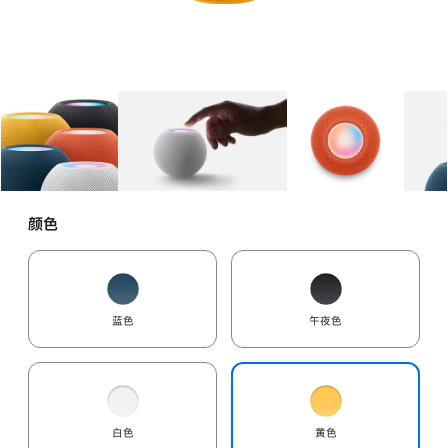
图库
图像
1
图库
图像
2
图库
图像
3
颜色
蓝色
午夜色
白色
黄色