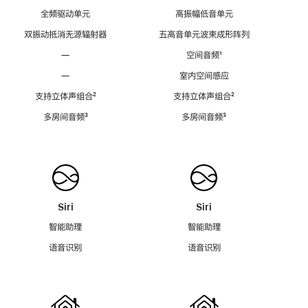
全频驱动单元
高振幅低音单元
双振动抵消无源辐射器
五高音单元波束成形阵列
—
空间音频
脚
¹
注
—
室内空间感应
支持立体声组合
脚
²
支持立体声组合
脚
²
注
注
多房间音频
脚
³
多房间音频
脚
³
注
注
Siri
Siri
智能助理
智能助理
语音识别
语音识别