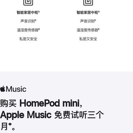
智能家居中枢
脚
⁴
智能家居中枢
脚
⁴
注
注
声音识别
脚
⁵
声音识别
脚
⁵
注
注
温湿度传感器
脚
⁶
温湿度传感器
脚
⁶
注
注
私密又安全
私密又安全
购买 HomePod mini，
Apple Music 免费试听三个
月
脚
⁺。