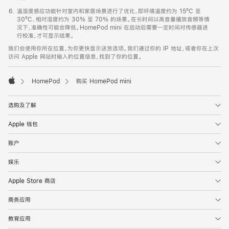
温湿度感应功能针对室内和家居场景进行了优化，即环境温度约为 15ºC 至
30ºC、相对湿度约为 30% 至 70% 的场景。在长时间以高音量播放音频等情
况下，准确性可能会降低。HomePod mini 在启动后需要一定时间对传感器进
行校准，才可显示结果。
我们会使用你所在位置，为你更快显示送货选项。我们通过你的 IP 地址，或者你在上次
访问 Apple 网站时输入的位置信息，找到了你的位置。
HomePod
购买 HomePod mini
Apple
选购及了解
Apple 钱包
账户
娱乐
Apple Store 商店
商务应用
教育应用