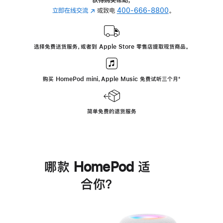
立即在线交流
(在
或致电
400-666-8800
。
新
窗
口
选择免费送货服务，或者到 Apple Store 零售店提取现货商品。
中
打
开)
购买 HomePod mini，Apple Music 免费试听三个月
脚
⁺
注
简单免费的退货服务
哪款 HomePod 适
合你？
进
一
步