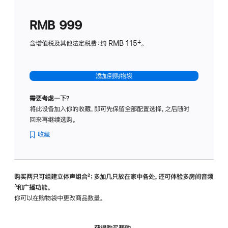
划
(适
RMB 999
用
于
含增值税及其他法定税费：约 RMB 115‡。
HomeP
mini)
添加到购物袋
需要考虑一下？
将此设备加入你的收藏，即可先保留全部配置选择，之后随时
回来再继续选购。
收藏
购买两只可组建立体声组合
脚
²；多加几只放在家中各处，还可体验多‍房‍间音频
脚
³和广播功能。
注
注
你可以在购物袋中更改商品数量。
获得购买帮助，