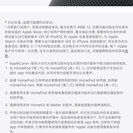
网
脚
‡ 为近似值。金额可能随时间变动。
注
页
⁺ 仅限新订阅用户。免费试用期结束后，每月收费为 RMB 12。优惠仅面向购买符合条件
页
的新设备的 Apple Music 新订阅用户限时提供。要兑换此优惠，需要将符合条件的音
频设备与运行最新版本 iOS 或 iPadOS 的 Apple 设备连接或配对。为 Apple
脚
Watch 兑换此优惠，需要与运行最新版本 iOS 的 iPhone 连接或配对。符合条件的设
备激活后，需要在 3 个月内领取此优惠。无论购买多少件符合条件的设备，每个 Apple
账户仅可享受一次优惠。会员方案将自动续订，直至取消订阅。须遵循限制条件和其他
条
款
。
(在
新
** AppleCare+ 服务计划可为使用过程中发生的意外损坏提供不限次数的保修服务。
窗
在 HomePod (第二代) 和 HomePod (第一代) 上，空间音频适用于支持此功
口
能的 app 中的兼容内容。并非所有内容都支持杜比全景声。
中
打
组建 HomePod 立体声组合需要使用两部同款 HomePod 扬声器，如两部
开)
HomePod mini、两部 HomePod (第二代) 或两部 HomePod (第一代)。
需要使用多部 HomePod 扬声器或兼容隔空播放功能并运行最新隔空播放软件
的扬声器。
需要使用支持 HomeKit 或 Matter 的配件。智能家居配件需单独购买。
声音识别功能可检测到烟雾和一氧化碳的警报声，并可在识别后向你发送通知。
当用户身处可能受到伤害的环境中，或在高风险或紧急情况下，均不应依赖声音
识别功能。声音识别功能需要使用升级更新后的家庭 app 架构，该架构于家庭
app 中单独提供。它要求所有连接家居配件的 Apple 设备均使用最新版本软
件。