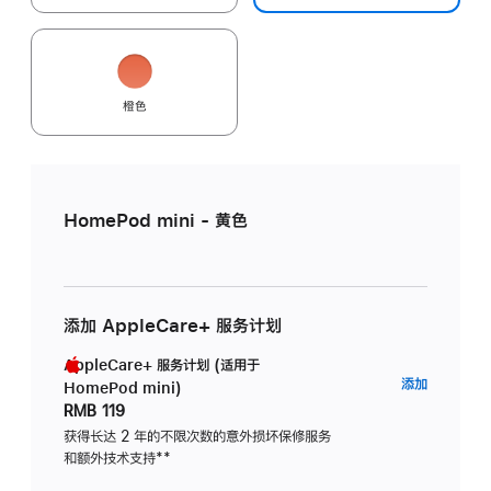
橙色
HomePod mini - 黄色
添加 AppleCare+ 服务计划
AppleCare+ 服务计划 (适用于
AppleC
添加
HomePod mini)
服
RMB 119
务
获得长达 2 年的不限次数的意外损坏保修服务
和额外技术支持
脚
**
计
注