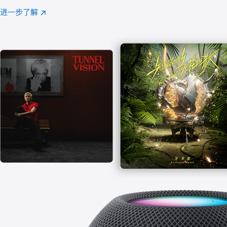
注
进一步了解
Apple
(在
Music
新
窗
口
中
打
开)