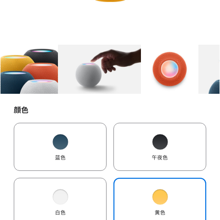
图库
图像
1
图库
图像
2
图库
图像
3
颜色
蓝色
午夜色
白色
黄色