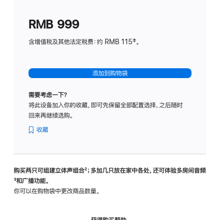
划
(适
RMB 999
用
于
含增值税及其他法定税费：约 RMB 115‡。
HomeP
mini)
添加到购物袋
需要考虑一下？
将此设备加入你的收藏，即可先保留全部配置选择，之后随时
回来再继续选购。
收藏
购买两只可组建立体声组合
脚
²；多加几只放在家中各处，还可体验多‍房‍间音频
脚
³和广播功能。
注
注
你可以在购物袋中更改商品数量。
获得购买帮助，