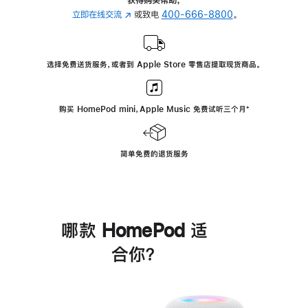
立即在线交流
(在
或致电
400-666-8800
。
新
窗
口
选择免费送货服务，或者到 Apple Store 零售店提取现货商品。
中
打
开)
购买 HomePod mini，Apple Music 免费试听三个月
脚
⁺
注
简单免费的退货服务
哪款 HomePod 适
合你？
进
一
步