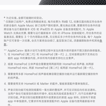
网
脚
‡ 为近似值。金额可能随时间变动。
注
页
⁺ 仅限新订阅用户。免费试用期结束后，每月收费为 RMB 12。优惠仅面向购买符合条件
页
的新设备的 Apple Music 新订阅用户限时提供。要兑换此优惠，需要将符合条件的音
频设备与运行最新版本 iOS 或 iPadOS 的 Apple 设备连接或配对。为 Apple
脚
Watch 兑换此优惠，需要与运行最新版本 iOS 的 iPhone 连接或配对。符合条件的设
备激活后，需要在 3 个月内领取此优惠。无论购买多少件符合条件的设备，每个 Apple
账户仅可享受一次优惠。会员方案将自动续订，直至取消订阅。须遵循限制条件和其他
条
款
。
(在
新
** AppleCare+ 服务计划可为使用过程中发生的意外损坏提供不限次数的保修服务。
窗
在 HomePod (第二代) 和 HomePod (第一代) 上，空间音频适用于支持此功
口
能的 app 中的兼容内容。并非所有内容都支持杜比全景声。
中
打
组建 HomePod 立体声组合需要使用两部同款 HomePod 扬声器，如两部
开)
HomePod mini、两部 HomePod (第二代) 或两部 HomePod (第一代)。
需要使用多部 HomePod 扬声器或兼容隔空播放功能并运行最新隔空播放软件
的扬声器。
需要使用支持 HomeKit 或 Matter 的配件。智能家居配件需单独购买。
声音识别功能可检测到烟雾和一氧化碳的警报声，并可在识别后向你发送通知。
当用户身处可能受到伤害的环境中，或在高风险或紧急情况下，均不应依赖声音
识别功能。声音识别功能需要使用升级更新后的家庭 app 架构，该架构于家庭
app 中单独提供。它要求所有连接家居配件的 Apple 设备均使用最新版本软
件。