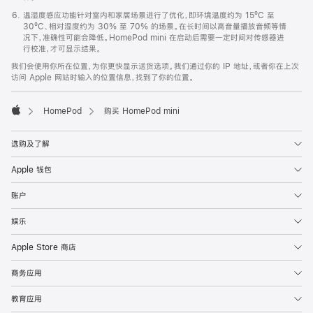
温湿度感应功能针对室内和家居场景进行了优化，即环境温度约为 15ºC 至
30ºC、相对湿度约为 30% 至 70% 的场景。在长时间以高音量播放音频等情
况下，准确性可能会降低。HomePod mini 在启动后需要一定时间对传感器进
行校准，才可显示结果。
我们会使用你所在位置，为你更快显示送货选项。我们通过你的 IP 地址，或者你在上次
访问 Apple 网站时输入的位置信息，找到了你的位置。
HomePod
购买 HomePod mini
Apple
选购及了解
Apple 钱包
账户
娱乐
Apple Store 商店
商务应用
教育应用