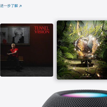
注
进一步了解
Apple
(在
Music
新
窗
口
中
打
开)