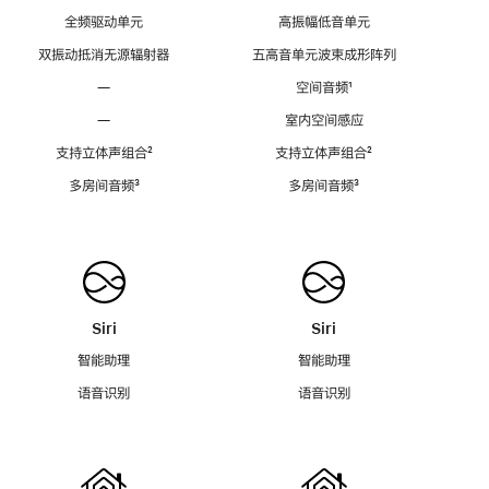
全频驱动单元
高振幅低音单元
双振动抵消无源辐射器
五高音单元波束成形阵列
—
空间音频
脚
¹
注
—
室内空间感应
支持立体声组合
脚
²
支持立体声组合
脚
²
注
注
多房间音频
脚
³
多房间音频
脚
³
注
注
Siri
Siri
智能助理
智能助理
语音识别
语音识别