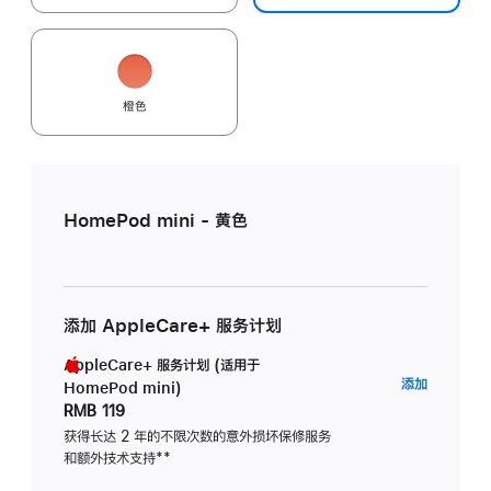
橙色
HomePod mini - 黄色
添加 AppleCare+ 服务计划
AppleCare+ 服务计划 (适用于
AppleC
添加
HomePod mini)
服
RMB 119
务
获得长达 2 年的不限次数的意外损坏保修服务
和额外技术支持
脚
**
计
注