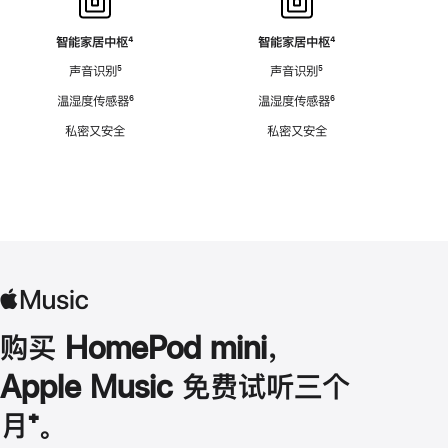
智能家居中枢
脚
⁴
智能家居中枢
脚
⁴
注
注
声音识别
脚
⁵
声音识别
脚
⁵
注
注
温湿度传感器
脚
⁶
温湿度传感器
脚
⁶
注
注
私密又安全
私密又安全
购买 HomePod mini，
Apple Music 免费试听三个
月
脚
⁺。