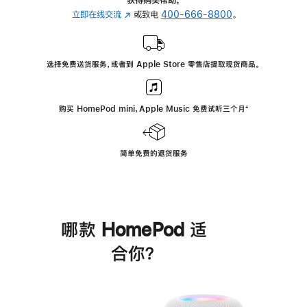
立即在线交流
(在
或致电
400-666-8800
。
新
窗
口
选择免费送货服务，或者到 Apple Store 零售店提取现货商品。
中
打
开)
购买 HomePod mini，Apple Music 免费试听三个月
脚
⁺
注
简单免费的退货服务
哪款 HomePod 适
合你？
进
一
步