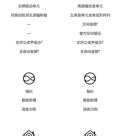
全频驱动单元
高振幅低音单元
双振动抵消无源辐射器
五高音单元波束成形阵列
—
空间音频
脚
¹
注
—
室内空间感应
支持立体声组合
脚
²
支持立体声组合
脚
²
注
注
多房间音频
脚
³
多房间音频
脚
³
注
注
Siri
Siri
智能助理
智能助理
语音识别
语音识别