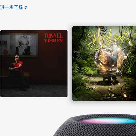
注
进一步了解
Apple
(在
Music
新
窗
口
中
打
开)