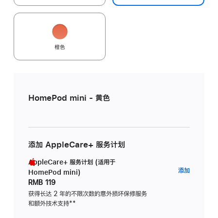
橙色
HomePod mini - 黄色
添加 AppleCare+ 服务计划
AppleCare+ 服务计划 (适用于
AppleC
添加
HomePod mini)
服
RMB 119
务
获得长达 2 年的不限次数的意外损坏保修服务
和额外技术支持
脚
**
计
注