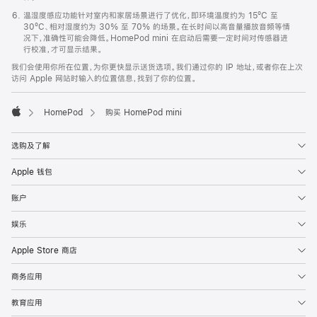
温湿度感应功能针对室内和家居场景进行了优化，即环境温度约为 15ºC 至
30ºC、相对湿度约为 30% 至 70% 的场景。在长时间以高音量播放音频等情
况下，准确性可能会降低。HomePod mini 在启动后需要一定时间对传感器进
行校准，才可显示结果。
我们会使用你所在位置，为你更快显示送货选项。我们通过你的 IP 地址，或者你在上次
访问 Apple 网站时输入的位置信息，找到了你的位置。
HomePod
购买 HomePod mini
Apple
选购及了解
Apple 钱包
账户
娱乐
Apple Store 商店
商务应用
教育应用