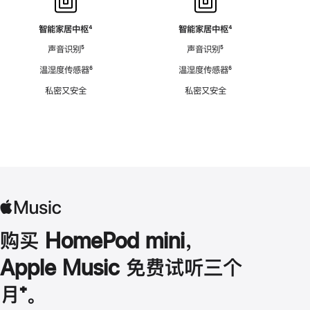
智能家居中枢
脚
⁴
智能家居中枢
脚
⁴
注
注
声音识别
脚
⁵
声音识别
脚
⁵
注
注
温湿度传感器
脚
⁶
温湿度传感器
脚
⁶
注
注
私密又安全
私密又安全
购买 HomePod mini，
Apple Music 免费试听三个
月
脚
⁺。