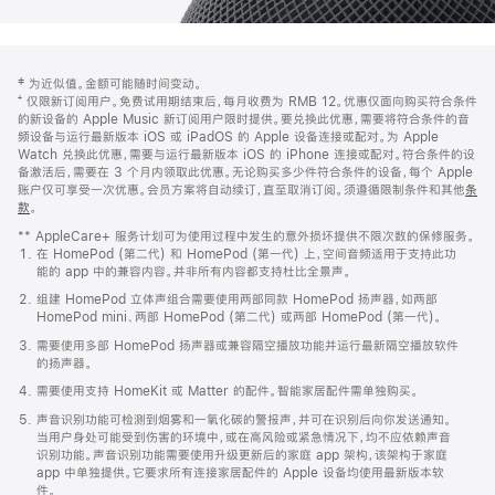
网
脚
‡ 为近似值。金额可能随时间变动。
注
页
⁺ 仅限新订阅用户。免费试用期结束后，每月收费为 RMB 12。优惠仅面向购买符合条件
页
的新设备的 Apple Music 新订阅用户限时提供。要兑换此优惠，需要将符合条件的音
频设备与运行最新版本 iOS 或 iPadOS 的 Apple 设备连接或配对。为 Apple
脚
Watch 兑换此优惠，需要与运行最新版本 iOS 的 iPhone 连接或配对。符合条件的设
备激活后，需要在 3 个月内领取此优惠。无论购买多少件符合条件的设备，每个 Apple
账户仅可享受一次优惠。会员方案将自动续订，直至取消订阅。须遵循限制条件和其他
条
款
。
(在
新
** AppleCare+ 服务计划可为使用过程中发生的意外损坏提供不限次数的保修服务。
窗
在 HomePod (第二代) 和 HomePod (第一代) 上，空间音频适用于支持此功
口
能的 app 中的兼容内容。并非所有内容都支持杜比全景声。
中
打
组建 HomePod 立体声组合需要使用两部同款 HomePod 扬声器，如两部
开)
HomePod mini、两部 HomePod (第二代) 或两部 HomePod (第一代)。
需要使用多部 HomePod 扬声器或兼容隔空播放功能并运行最新隔空播放软件
的扬声器。
需要使用支持 HomeKit 或 Matter 的配件。智能家居配件需单独购买。
声音识别功能可检测到烟雾和一氧化碳的警报声，并可在识别后向你发送通知。
当用户身处可能受到伤害的环境中，或在高风险或紧急情况下，均不应依赖声音
识别功能。声音识别功能需要使用升级更新后的家庭 app 架构，该架构于家庭
app 中单独提供。它要求所有连接家居配件的 Apple 设备均使用最新版本软
件。