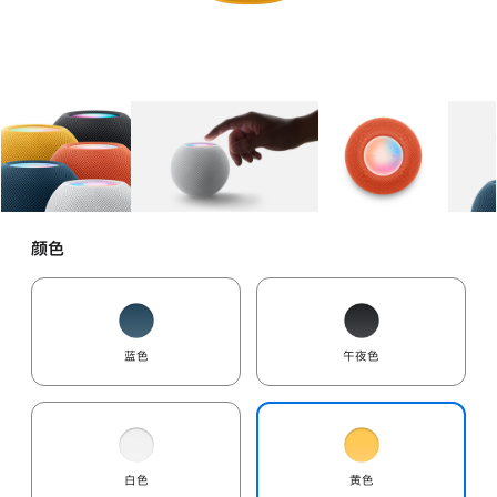
图库
图像
1
图库
图像
2
图库
图像
3
颜色
蓝色
午夜色
白色
黄色