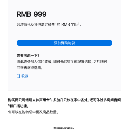
划
(适
RMB 999
用
于
含增值税及其他法定税费：约 RMB 115‡。
HomeP
mini)
添加到购物袋
需要考虑一下？
将此设备加入你的收藏，即可先保留全部配置选择，之后随时
回来再继续选购。
收藏
购买两只可组建立体声组合
脚
²；多加几只放在家中各处，还可体验多‍房‍间音频
脚
³和广播功能。
注
注
你可以在购物袋中更改商品数量。
获得购买帮助，